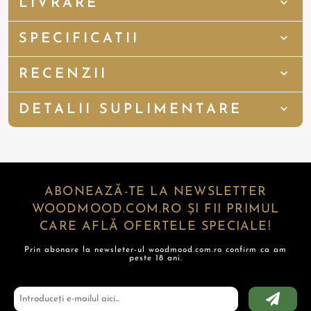
LIVRARE
SPECIFICATII
RECENZII
DETALII SUPLIMENTARE
ABONEAZĂ-TE LA NEWSLETTER
WOODMOOD.COM.RO ȘI FII PRIMUL
CARE AFLĂ OFERTELE SPECIALE!
Prin abonare la newsleter-ul woodmood.com.ro confirm ca am
peste 18 ani.