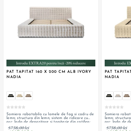
+ 1
Introdu EXTRA20 pentru încă -20% reducere
Introdu E
PAT TAPITAT 160 X 200 CM ALB IVORY
PAT TAPITA
NADIA
NADIA
Somiera rabatabila cu lamele de fag si cadru de
Somiera rabata
lemn; structura din lemn; sistem de ridicare cu
lemn; structura
arc; lada de depozitare si tapiterie din catifea;
arc; lada de de
personalizabil
personalizabil
5738,00 lei
5738,00 lei