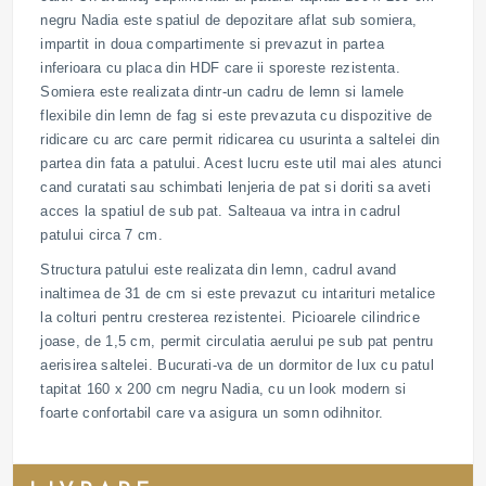
negru Nadia este spatiul de depozitare aflat sub somiera,
impartit in doua compartimente si prevazut in partea
inferioara cu placa din HDF care ii sporeste rezistenta.
Somiera este realizata dintr-un cadru de lemn si lamele
flexibile din lemn de fag si este prevazuta cu dispozitive de
ridicare cu arc care permit ridicarea cu usurinta a saltelei din
partea din fata a patului. Acest lucru este util mai ales atunci
cand curatati sau schimbati lenjeria de pat si doriti sa aveti
acces la spatiul de sub pat. Salteaua va intra in cadrul
patului circa 7 cm.
Structura patului este realizata din lemn, cadrul avand
inaltimea de 31 de cm si este prevazut cu intarituri metalice
la colturi pentru cresterea rezistentei. Picioarele cilindrice
joase, de 1,5 cm, permit circulatia aerului pe sub pat pentru
aerisirea saltelei. Bucurati-va de un dormitor de lux cu patul
tapitat 160 x 200 cm negru Nadia, cu un look modern si
foarte confortabil care va asigura un somn odihnitor.