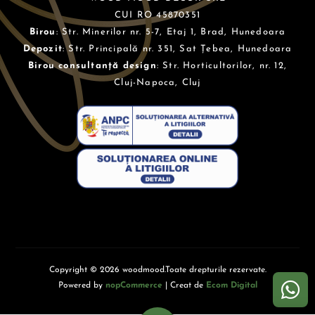
CUI RO 45870351
Birou
: Str. Minerilor nr. 5-7, Etaj 1, Brad, Hunedoara
Depozit
: Str. Principală nr. 351, Sat Țebea, Hunedoara
Birou consultanță design
: Str. Horticultorilor, nr. 12,
Cluj-Napoca, Cluj
Copyright © 2026 woodmood.Toate drepturile rezervate.
Powered by
nopCommerce
| Creat de
Ecom Digital