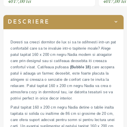
4017,00 lei
4017,00 lei
DESCRIERE
Doresti sa creezi dormitor de lux si sa te odihnesti intr-un pat
confortabil care sa te invaluie intr-o tapiterie moale? Alege
patul tapitat 160 x 200 cm negru Nadia modern si atragator
care prin designul sau si catifeaua deosebita iti creeaza
confortul visat. Catifeaua pufoasa
(Bubble 18)
care acopera
patul ii adauga un farmec deosebit, este foarte placuta la
atingere si creeaza o senzatie de confort care te invita la
relaxare. Patul tapitat 160 x 200 cm negru Nadia va crea o
atmosfera cozy in dormitorul tau, iar datorita tesaturii se va
potrivi perfect in orice decor interior.
Patul tapitat 160 x 200 cm negru Nadia detine o tablie inalta
tapitata si solida cu inaltime de 86 cm si grosime de 20 cm,
care ofera suport adecvat pentru somn si pentru lectura unei
carti. Un avantaj suplimentar al patului tapitat 160 x 200 cm