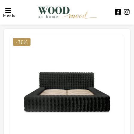
Meniu
-30%