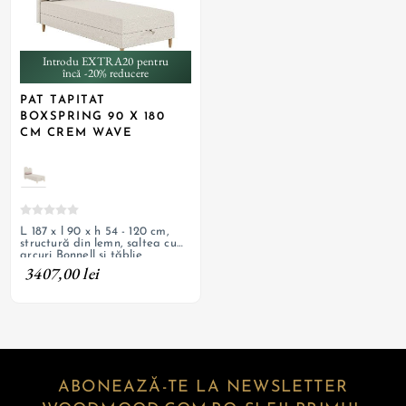
Introdu EXTRA20 pentru
încă -20% reducere
PAT TAPITAT
BOXSPRING 90 X 180
CM CREM WAVE
L 187 x l 90 x h 54 - 120 cm,
structură din lemn, saltea cu
arcuri Bonnell și tăblie
tapițată, somieră rabatabilă,
3407,00 lei
ladă de depozitare, picioare
din lemn, pernă decorativă și
cusătură tăblie
ABONEAZĂ-TE LA NEWSLETTER