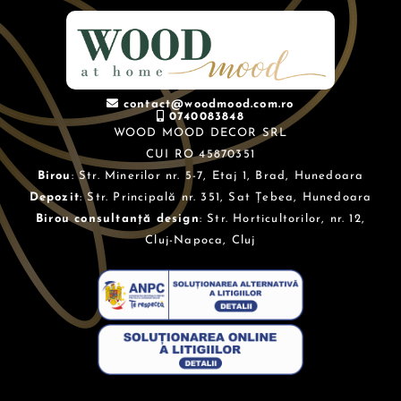
contact@woodmood.com.ro
0740083848
WOOD MOOD DECOR SRL
CUI RO 45870351
Birou
: Str. Minerilor nr. 5-7, Etaj 1, Brad, Hunedoara
Depozit
: Str. Principală nr. 351, Sat Țebea, Hunedoara
Birou consultanță design
: Str. Horticultorilor, nr. 12,
Cluj-Napoca, Cluj