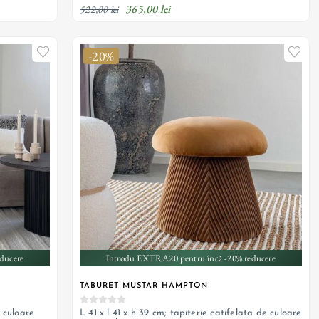
365,00 lei
522,00 lei
-20%
ducere
Introdu EXTRA20 pentru încă -20% reducere
TABURET MUSTAR HAMPTON
e culoare
L 41 x l 41 x h 39 cm; tapiterie catifelata de culoare