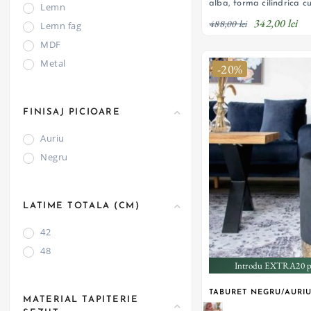
alba, forma cilindrica 
Lemn
mijloc
342,00 lei
488,00 lei
Lemn fag
MDF
Metal
-20%
FINISAJ PICIOARE
Auriu
Negru
LATIME TOTALA (CM)
42
48
Introdu EXTRA20 pe
TABURET NEGRU/AURI
MATERIAL TAPITERIE