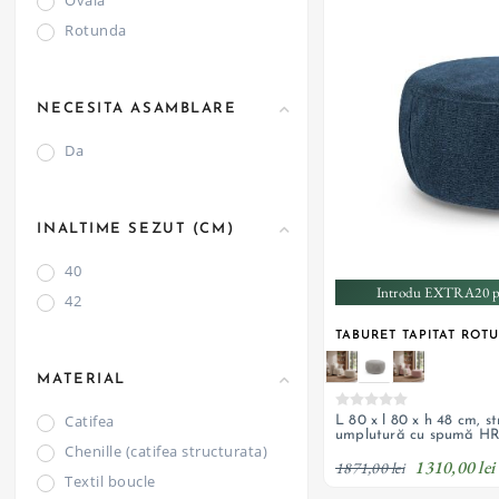
Ovala
Rotunda
NECESITA ASAMBLARE
Da
INALTIME SEZUT (CM)
40
Introdu EXTRA20 pe
42
TABURET TAPITAT ROT
MATERIAL
Catifea
L 80 x l 80 x h 48 cm, s
umplutură cu spumă H
Chenille (catifea structurata)
1310,00 lei
1871,00 lei
Textil boucle