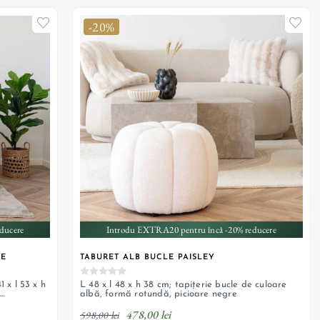
-20%
ducere
Introdu EXTRA20 pentru încă -20% reducere
RE
TABURET ALB BUCLE PAISLEY
1 x l 53 x h
L 48 x l 48 x h 38 cm; tapițerie bucle de culoare
albă, formă rotundă, picioare negre
478,00 lei
598,00 lei