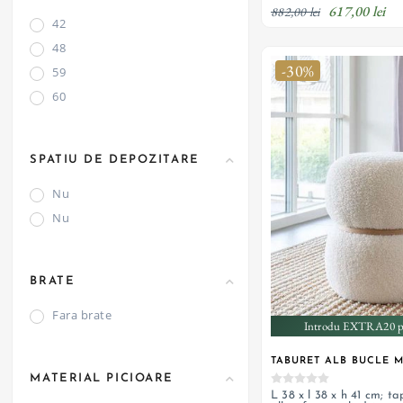
Roz
617,00 lei
882,00 lei
42
Verde
48
-30%
59
60
SPATIU DE DEPOZITARE
Nu
Nu
BRATE
Fara brate
Introdu EXTRA20 pe
TABURET ALB BUCLE 
MATERIAL PICIOARE
L 38 x l 38 x h 41 cm; ta