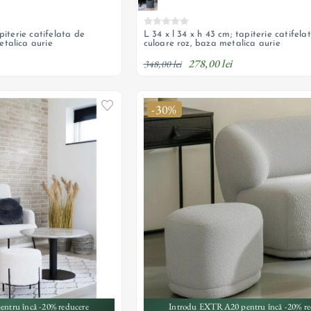
piterie catifelata de
L 34 x l 34 x h 43 cm; tapiterie catifela
talica aurie
culoare roz, baza metalica aurie
278,00 lei
348,00 lei
-30%
ntru încă -20% reducere
Introdu EXTRA20 pentru încă -20% re