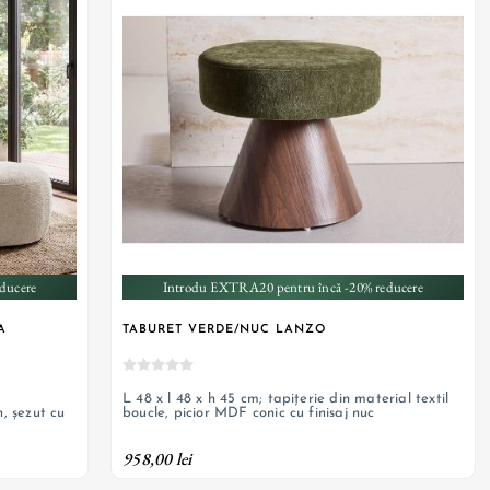
ducere
Introdu EXTRA20 pentru încă -20% reducere
A
TABURET VERDE/NUC LANZO
L 48 x l 48 x h 45 cm; tapițerie din material textil
n, șezut cu
boucle, picior MDF conic cu finisaj nuc
958,00 lei