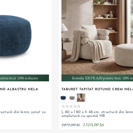
+ 1
+ 1
ntru încă -20% reducere
Introdu EXTRA20 pentru încă -20% re
UND ALBASTRU NELA
TABURET TAPITAT ROTUND CREM NEL
tructură din lemn, șezut cu
L 80 x l 80 x h 48 cm, structură din lem
R
umplutură cu spumă HR
1310,00 lei
1871,00 lei