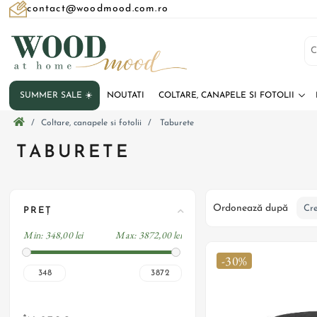
contact@woodmood.com.ro
SUMMER SALE ☀️
NOUTATI
COLTARE, CANAPELE SI FOTOLII
/
Coltare, canapele si fotolii
/
Taburete
TABURETE
Ordonează după
PREȚ
Min:
348,00 lei
Max:
3872,00 lei
-30%
348
3872