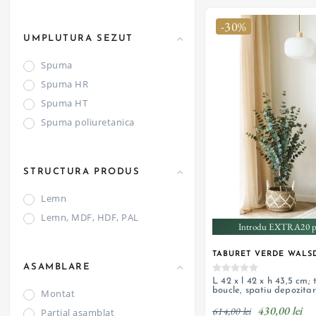
-30%
UMPLUTURA SEZUT
Spuma
Spuma HR
Spuma HT
Spuma poliuretanica
STRUCTURA PRODUS
Lemn
Lemn, MDF, HDF, PAL
Introdu EXTRA20 pe
TABURET VERDE WALS
ASAMBLARE
L 42 x l 42 x h 43,5 cm; 
boucle, spatiu depozita
Montat
430,00 lei
614,00 lei
Partial asamblat