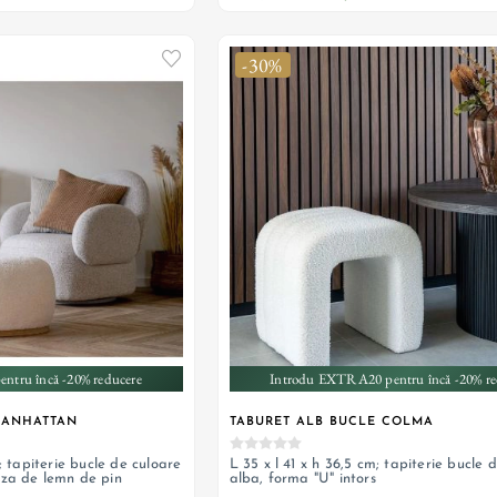
-30%
ntru încă -20% reducere
Introdu EXTRA20 pentru încă -20% re
MANHATTAN
TABURET ALB BUCLE COLMA
; tapiterie bucle de culoare
L 35 x l 41 x h 36,5 cm; tapiterie bucle 
aza de lemn de pin
alba, forma "U" intors