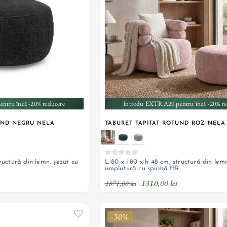
+ 1
+ 1
ntru încă -20% reducere
Introdu EXTRA20 pentru încă -20% re
UND NEGRU NELA
TABURET TAPITAT ROTUND ROZ NELA
tructură din lemn, șezut cu
L 80 x l 80 x h 48 cm, structură din lem
R
umplutură cu spumă HR
1310,00 lei
1871,00 lei
-30%