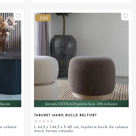
-30%
ducere
Introdu EXTRA20 pentru încă -20% reducere
TABURET MARO BUCLE BELFORT
de culoare
L 44,5 x l 44,5 x h 40 cm; tapiterie bucle de culoare
maro, forma rotunda