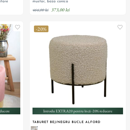
itare
mustar, baza conica
373,00 lei
466,00 lei
-20%
ducere
Introdu EXTRA20 pentru încă -20% reducere
TABURET BEJ/NEGRU BUCLE ALFORD