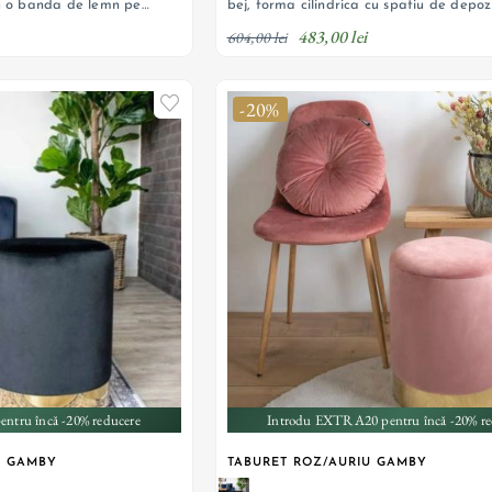
cu o banda de lemn pe
bej, forma cilindrica cu spatiu de depoz
483,00 lei
604,00 lei
-20%
ntru încă -20% reducere
Introdu EXTRA20 pentru încă -20% re
U GAMBY
TABURET ROZ/AURIU GAMBY