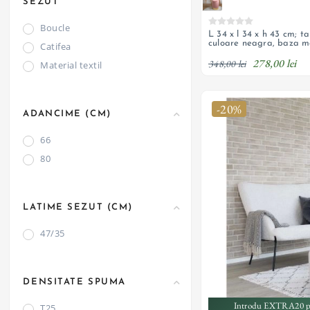
SEZUT
Boucle
L 34 x l 34 x h 43 cm; ta
culoare neagra, baza me
Catifea
278,00 lei
348,00 lei
Material textil
-20%
ADANCIME (CM)
66
80
LATIME SEZUT (CM)
47/35
DENSITATE SPUMA
Introdu EXTRA20 pe
T25