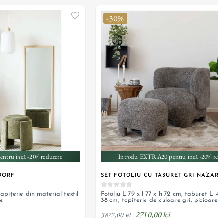
-30%
ntru încă -20% reducere
Introdu EXTRA20 pentru încă -20% re
DORF
SET FOTOLIU CU TABURET GRI NAZA
tapițerie din material textil
Fotoliu L 79 x l 77 x h 72 cm, taburet L 4
re
38 cm; tapiterie de culoare gri, picioare
incorporate
2710,00 lei
3872,00 lei