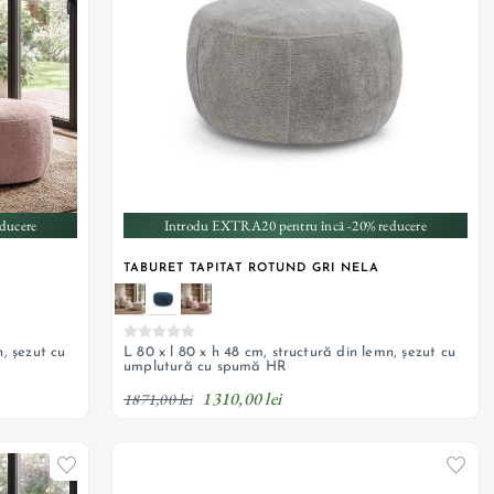
+ 1
ducere
Introdu EXTRA20 pentru încă -20% reducere
TABURET TAPITAT ROTUND GRI NELA
n, șezut cu
L 80 x l 80 x h 48 cm, structură din lemn, șezut cu
umplutură cu spumă HR
1310,00 lei
1871,00 lei