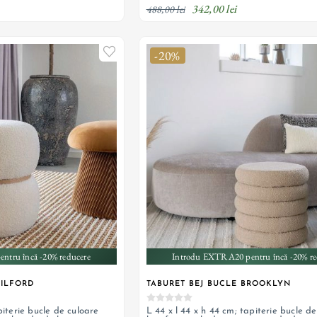
342,00 lei
488,00 lei
-20%
ntru încă -20% reducere
Introdu EXTRA20 pentru încă -20% re
MILFORD
TABURET BEJ BUCLE BROOKLYN
piterie bucle de culoare
L 44 x l 44 x h 44 cm; tapiterie bucle d