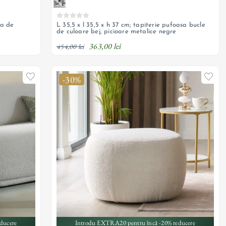
ta de
L 35,5 x l 35,5 x h 37 cm; tapiterie pufoasa bucle
de culoare bej, picioare metalice negre
363,00 lei
454,00 lei
-30%
ducere
Introdu EXTRA20 pentru încă -20% reducere