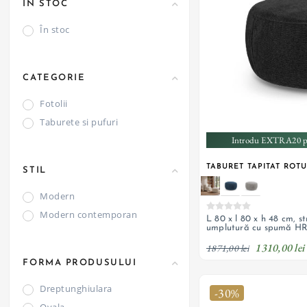
ÎN STOC
În stoc
CATEGORIE
Fotolii
Taburete si pufuri
Introdu EXTRA20 pe
TABURET TAPITAT ROT
STIL
Modern
Modern contemporan
L 80 x l 80 x h 48 cm, s
umplutură cu spumă H
1310,00 lei
1871,00 lei
FORMA PRODUSULUI
Dreptunghiulara
-30%