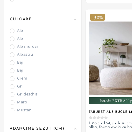
-30%
CULOARE
Alb
Alb
Alb murdar
Albastru
Bej
Bej
Crem
Gri
Gri deschis
Introdu EXTRA20 pe
Maro
Mustar
TABURET ALB BUCLE 
Negru
L 88,5 x l 54,5 x h 36 cm
Negru
alba, forma ovala cu b
ADANCIME SEZUT (CM)