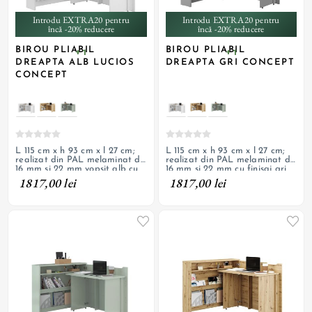
Introdu EXTRA20 pentru
Introdu EXTRA20 pentru
încă -20% reducere
încă -20% reducere
BIROU PLIABIL
BIROU PLIABIL
+ 1
+ 1
DREAPTA ALB LUCIOS
DREAPTA GRI CONCEPT
CONCEPT
L 115 cm x h 93 cm x l 27 cm;
L 115 cm x h 93 cm x l 27 cm;
realizat din PAL melaminat de
realizat din PAL melaminat de
16 mm si 22 mm vopsit alb cu
16 mm si 22 mm cu finisaj gri
finisaj de lac cu luciu inalt; 3
lacuit; 3 rafturi, parte pliabila
1817,00 lei
1817,00 lei
rafturi, parte pliabila cu
cu deschidere pe dreapta
deschidere pe partea dreapta
prevazuta cu roti
prevazuta cu roti