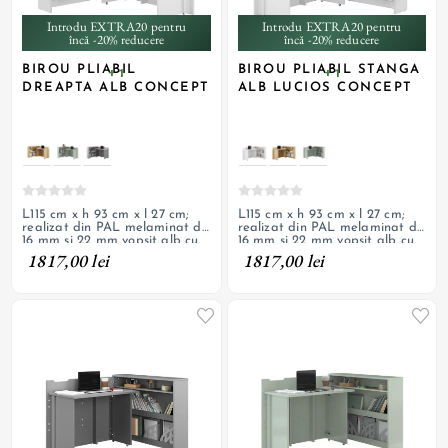
Introdu EXTRA20 pentru
Introdu EXTRA20 pentru
încă -20% reducere
încă -20% reducere
BIROU PLIABIL
BIROU PLIABIL STANGA
+ 1
+ 1
DREAPTA ALB CONCEPT
ALB LUCIOS CONCEPT
L115 cm x h 93 cm x l 27 cm;
L115 cm x h 93 cm x l 27 cm;
realizat din PAL melaminat de
realizat din PAL melaminat de
16 mm si 22 mm vopsit alb cu
16 mm si 22 mm vopsit alb cu
finisaj de lac mat; 3 rafturi,
finisaj de lac cu luciu inalt; 3
1817,00 lei
1817,00 lei
parte pliabila cu deschidere
rafturi, parte pliabila cu
pe dreapta prevazuta cu roti
deschidere pe stanga
prevazuta cu roti