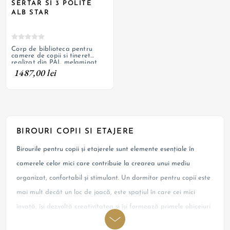
SERTAR SI 3 POLITE
ALB STAR
Corp de biblioteca pentru
camere de copii si tineret
realizat din PAL melaminat
alb cu detalii roz
1487,00 lei
BIROURI COPII SI ETAJERE
Birourile pentru copii și etajerele sunt elemente esențiale în
camerele celor mici care contribuie la crearea unui mediu
organizat, confortabil și stimulant. Un dormitor pentru copii este
mai mult decât un loc de joacă, este spațiul în care cei mici
învață, își dezvoltă creativitatea și își formează primele obiceiuri
de studiu. De aceea, amenajarea acestuia trebuie să includă