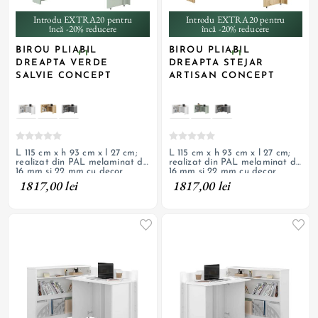
Introdu EXTRA20 pentru
Introdu EXTRA20 pentru
încă -20% reducere
încă -20% reducere
BIROU PLIABIL
BIROU PLIABIL
+ 1
+ 1
DREAPTA VERDE
DREAPTA STEJAR
SALVIE CONCEPT
ARTISAN CONCEPT
L 115 cm x h 93 cm x l 27 cm;
L 115 cm x h 93 cm x l 27 cm;
realizat din PAL melaminat de
realizat din PAL melaminat de
16 mm si 22 mm cu decor
16 mm si 22 mm cu decor
stejar artisan; 3 rafturi, parte
stejar artisan; 3 rafturi, parte
1817,00 lei
1817,00 lei
pliabila cu deschidere pe
pliabila cu deschidere pe
dreapta prevazuta cu roti
dreapta prevazuta cu roti