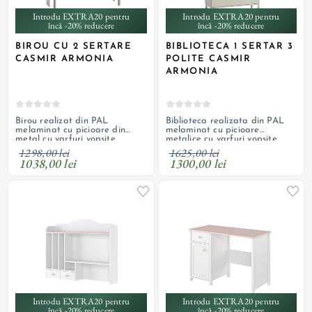
Introdu EXTRA20 pentru
Introdu EXTRA20 pentru
încă -20% reducere
încă -20% reducere
BIROU CU 2 SERTARE
BIBLIOTECA 1 SERTAR 3
CASMIR ARMONIA
POLITE CASMIR
ARMONIA
Birou realizat din PAL
Biblioteca realizata din PAL
melaminat cu picioare din
melaminat cu picioare
metal cu varfuri vopsite
metalice cu varfuri vopsite
culoare casmir inchis
casmir inchis
1298,00 lei
1625,00 lei
1038,00 lei
1300,00 lei
Introdu EXTRA20 pentru
Introdu EXTRA20 pentru
încă -20% reducere
încă -20% reducere