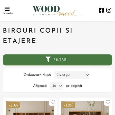
Meniu
BIROURI COPII SI
ETAJERE
FILTRE
Ordonează după
Afișează
pe pagină
-10%
-10%