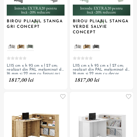
Introdu EXTRA20 pentru
Introdu EXTRA20 pentru
încă -20% reducere
încă -20% reducere
BIROU PLIABIL STANGA
BIROU PLIABIL STANGA
+ 1
+ 1
GRI CONCEPT
VERDE SALVIE
CONCEPT
L115 cm x h 93 cm x l 27 cm;
L115 cm x h 93 cm x l 27 cm;
realizat din PAL melaminat de
realizat din PAL melaminat de
16 mm si 22 mm cu finisaj gri
16 mm si 22 mm cu decor
lacuit; 3 rafturi, parte pliabila
stejar artisan; 3 rafturi, parte
1817,00 lei
1817,00 lei
cu deschidere pe stanga
pliabila cu deschidere pe
prevazuta cu roti
stanga prevazuta cu roti