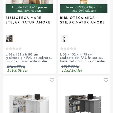
Introdu EXTRA20 pentru
Introdu EXTRA20 pentru
încă -20% reducere
încă -20% reducere
BIBLIOTECA MARE
BIBLIOTECA MICA
STEJAR NATUR AMORE
STEJAR NATUR AMORE
L 76 x l 32 x h 195 cm,
L 38 x l 32 x h 195 cm,
realizată din PAL de calitate
realizată din PAL finisat cu
finisat cu furnir natural din
furnir natural din stejar natur
stejar natur lăcuit
lăcuit
2320,00 lei
1818,00 lei
1508,00 lei
1182,00 lei