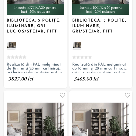
Introdu EXTRA20 pentru
Introdu EXTRA20 pentru
încă -20% reducere
încă -20% reducere
BIBLIOTECA, 5 POLIȚE,
BIBLIOTECA, 5 POLIȚE,
ILUMINARE, GRI
ILUMINARE,
LUCIOS/STEJAR, FITT
GRI/STEJAR, FITT
Realizată din PAL melaminat
Realizată din PAL melaminat
de 16 mm și 28 mm cu finisaj
de 16 mm și 28 mm cu finisaj
gri lucios și decor stejar natur;
gri mat și decor stejar natur;
iluminare cu bandă LED
iluminare cu bandă LED
3827,00 lei
3465,00 lei