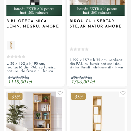
Introdu EXTRA20 pentru
Introdu EXTRA20 pentru
încă -20% reducere
încă -20% reducere
BIBLIOTECA MICA
BIROU CU 1 SERTAR
LEMN, NEGRU, AMORE
STEJAR NATUR AMORE
L 122 x l 57 x h 75 cm, realizat
L 38 x l 32 x h 195 cm,
din PAL cu furnir natural de
realizată din PAL cu furnir
stejar lăcuit, picioare din lemn
natural de frasin cu finisaj
masiv de stejar natur lăcuit
negru lăcuit
2009,00 lei
1720,00 lei
1306,00 lei
1118,00 lei
-35%
-35%