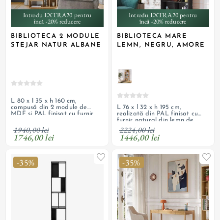
Introdu EXTRA20 pentru
Introdu EXTRA20 pentru
încă -20% reducere
încă -20% reducere
BIBLIOTECA 2 MODULE
BIBLIOTECA MARE
STEJAR NATUR ALBANE
LEMN, NEGRU, AMORE
L 80 x l 35 x h 160 cm,
L 76 x l 32 x h 195 cm,
compusă din 2 module de
realizată din PAL finisat cu
MDF și PAL finisat cu furnir
furnir natural din lemn de
natural din stejar natur lăcuit,
frasin vopsit negru, lăcuit,
cu margini teșite
1940,00 lei
2224,00 lei
picioare din lemn masiv
1746,00 lei
1446,00 lei
-35%
-35%