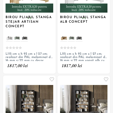
Introdu EXTRA20 pentru
Introdu EXTRA20 pentru
încă -20% reducere
încă -20% reducere
BIROU PLIABIL STANGA
BIROU PLIABIL STANGA
+ 1
+ 1
STEJAR ARTISAN
ALB CONCEPT
CONCEPT
L115 cm x h 93 cm x l 27 cm;
L115 cm x h 93 cm x l 27 cm;
realizat din PAL melaminat de
realizat din PAL melaminat de
16 mm si 22 mm cu decor
16 mm si 22 mm vopsit alb cu
stejar artisan; 3 rafturi, parte
finisaj de lac mat; 3 rafturi,
1817,00 lei
1817,00 lei
pliabila cu deschidere pe
parte pliabila cu deschidere
stanga prevazuta cu roti
pe partea stanga prevazuta
cu roti