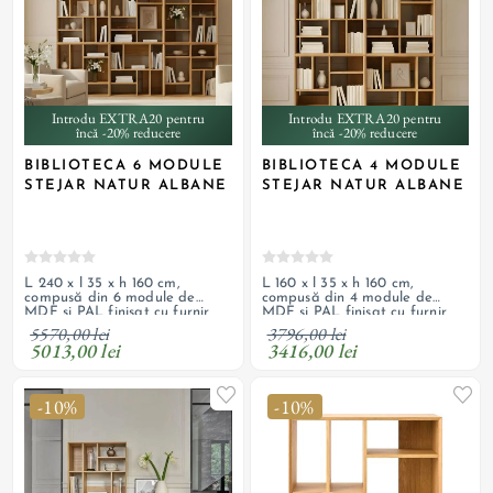
Introdu EXTRA20 pentru
Introdu EXTRA20 pentru
încă -20% reducere
încă -20% reducere
BIBLIOTECA 6 MODULE
BIBLIOTECA 4 MODULE
STEJAR NATUR ALBANE
STEJAR NATUR ALBANE
L 240 x l 35 x h 160 cm,
L 160 x l 35 x h 160 cm,
compusă din 6 module de
compusă din 4 module de
MDF și PAL finisat cu furnir
MDF și PAL finisat cu furnir
natural din stejar natur lăcuit,
natural din stejar natur lăcuit,
5570,00 lei
3796,00 lei
cu margini teșite
cu margini teșite
5013,00 lei
3416,00 lei
-10%
-10%