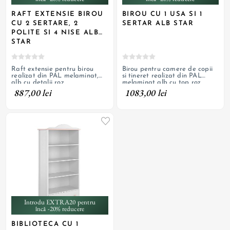
RAFT EXTENSIE BIROU
BIROU CU 1 USA SI 1
CU 2 SERTARE, 2
SERTAR ALB STAR
POLITE SI 4 NISE ALB
STAR
Raft extensie pentru birou
Birou pentru camere de copii
realizat din PAL melaminat,
si tineret realizat din PAL
alb cu detalii roz
melaminat alb cu top roz
887,00 lei
1083,00 lei
Introdu EXTRA20 pentru
încă -20% reducere
BIBLIOTECA CU 1