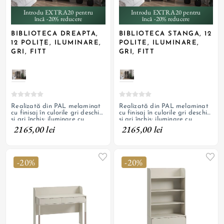
Introdu EXTRA20 pentru
Introdu EXTRA20 pentru
încă -20% reducere
încă -20% reducere
BIBLIOTECA DREAPTA,
BIBLIOTECA STANGA, 12
12 POLIȚE, ILUMINARE,
POLITE, ILUMINARE,
GRI, FITT
GRI, FITT
Realizată din PAL melaminat
Realizată din PAL melaminat
cu finisaj în culorile gri deschis
cu finisaj în culorile gri deschis
și gri închis; iluminare cu
și gri închis; iluminare cu
bandă LED
bandă LED
2165,00 lei
2165,00 lei
-20%
-20%