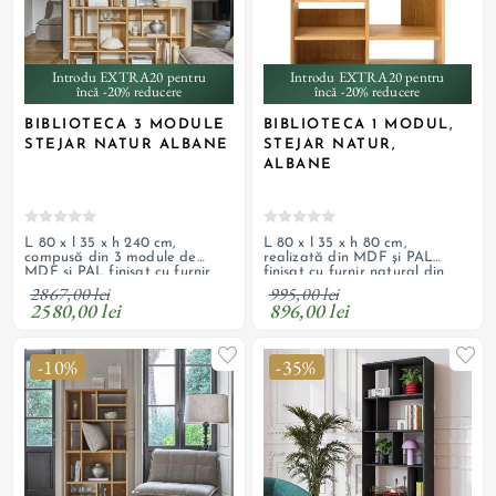
Introdu EXTRA20 pentru
Introdu EXTRA20 pentru
încă -20% reducere
încă -20% reducere
BIBLIOTECA 3 MODULE
BIBLIOTECA 1 MODUL,
STEJAR NATUR ALBANE
STEJAR NATUR,
ALBANE
L 80 x l 35 x h 240 cm,
L 80 x l 35 x h 80 cm,
compusă din 3 module de
realizată din MDF și PAL
MDF și PAL finisat cu furnir
finisat cu furnir natural din
natural din stejar natur lăcuit,
stejar natur lăcuit, cu margini
2867,00 lei
995,00 lei
cu margini teșite
teșite
2580,00 lei
896,00 lei
-10%
-35%