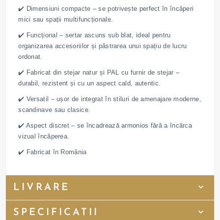
✔️ Dimensiuni compacte – se potrivește perfect în încăperi
mici sau spații multifuncționale.
✔️ Funcțional – sertar ascuns sub blat, ideal pentru
organizarea accesoriilor și păstrarea unui spațiu de lucru
ordonat.
✔️ Fabricat din stejar natur și PAL cu furnir de stejar –
durabil, rezistent și cu un aspect cald, autentic.
✔️ Versatil – ușor de integrat în stiluri de amenajare moderne,
scandinave sau clasice.
✔️ Aspect discret – se încadrează armonios fără a încărca
vizual încăperea.
✔️ Fabricat în România
LIVRARE
SPECIFICATII