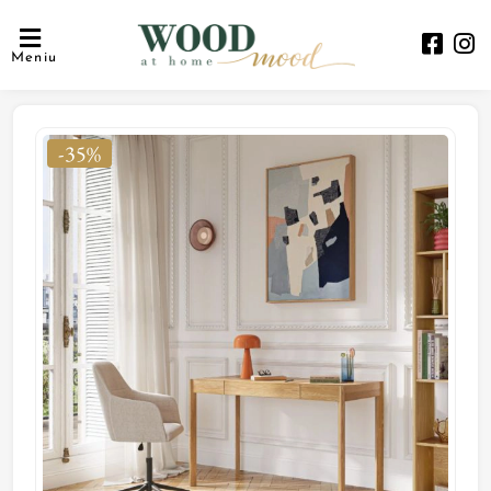
Meniu
-35%