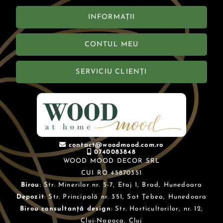
INFORMAȚII
CONTUL MEU
SERVICIU CLIENȚI
contact@woodmood.com.ro
0740083848
WOOD MOOD DECOR SRL
CUI RO 45870351
Birou
: Str. Minerilor nr. 5-7, Etaj 1, Brad, Hunedoara
Depozit
: Str. Principală nr. 351, Sat Țebea, Hunedoara
Birou consultanță design
: Str. Horticultorilor, nr. 12,
Cluj-Napoca, Cluj