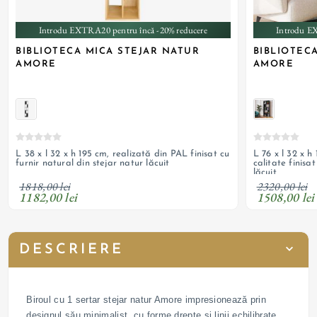
Introdu EXTRA20 pentru încă -20% reducere
Introdu E
BIBLIOTECA MICA STEJAR NATUR
BIBLIOTEC
AMORE
AMORE
L 38 x l 32 x h 195 cm, realizată din PAL finisat cu
L 76 x l 32 x h
furnir natural din stejar natur lăcuit
calitate finisa
lăcuit
1818,00 lei
2320,00 lei
1182,00 lei
1508,00 lei
DESCRIERE
Biroul cu 1 sertar stejar natur Amore impresionează prin
designul său minimalist, cu forme drepte și linii echilibrate,