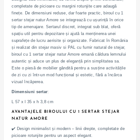
completate de picioare cu margini rotunjite care adaugă
finețe. De dimensiuni reduse, dar foarte practic, biroul cu 1
sertar stejar natur Amore se integrează cu ușurință în orice
tip de amenajare. Sertarul discret, integrat sub blat, oferă
spațiu util pentru depozitare și ajută la menținerea unei
suprafețe de lucru aerisite și organizate. Fabricat în România
și realizat din stejar masiv si PAL cu furnir natural de stejar,
biroul cu 1 sertar stejar natur Amore emană căldura lemnului
autentic și aduce un plus de eleganță prin simplitatea sa.
Este o piesă de mobilier gândită pentru a susține activitățile
de zi cu zi într-un mod funcțional și estetic, fără a încărca
vizual încăperea.
Dimensiuni sertar
:
L 57 x l 35 x h 3,8 cm
AVANTAJELE BIROULUI CU 1 SERTAR STEJAR
NATUR AMORE
✔️ Design minimalist și modern – linii drepte, completate de
picioare rotunjite pentru un aspect elegant.