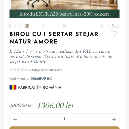
Introdu EXTRA20 pentru încă -20% reducere
BIROU CU 1 SERTAR STEJAR
NATUR AMORE
L 122 x l 57 x h 75 cm, realizat din PAL cu furnir
natural de stejar lăcuit, picioare din lemn masiv de
stejar natur lăcuit
Adăugați recenzia dvs.
Cod Produs:
0266BUREC
FABRICAT ÎN ROMÂNIA
1306,00 lei
2009,00 lei