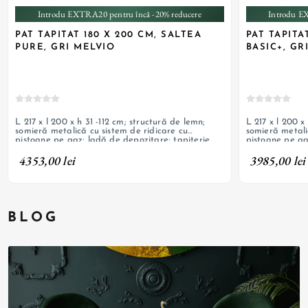
Introdu EXTRA20 pentru încă -20% reducere
Introdu E
PAT TAPITAT 180 X 200 CM, SALTEA
PAT TAPITA
PURE, GRI MELVIO
BASIC+, GR
L 217 x l 200 x h 31 -112 cm; structură de lemn;
L 217 x l 200 x
somieră metalică cu sistem de ridicare cu
somieră metali
pistoane pe gaz; ladă de depozitare; tapițerie
pistoane pe ga
din catifea taslan; tablie decorativă; include
din catifea tas
4353,00 lei
3985,00 lei
saltea Mediro Pure
saltea Mediro 
BLOG