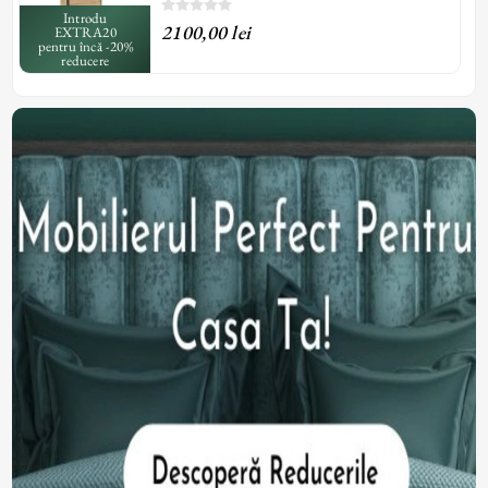
Introdu
2100,00 lei
EXTRA20
pentru încă -20%
reducere