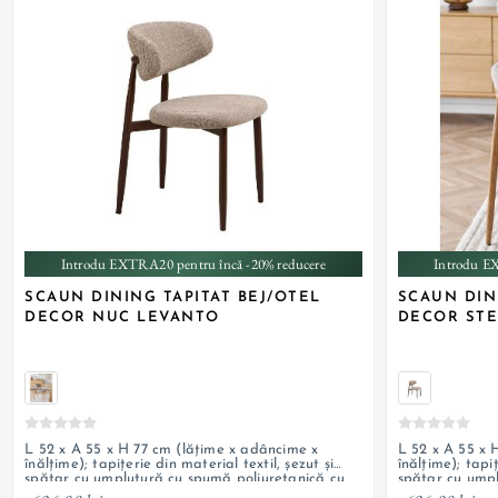
Introdu EXTRA20 pentru încă -20% reducere
Introdu E
SCAUN DINING TAPITAT BEJ/OTEL
SCAUN DIN
DECOR NUC LEVANTO
DECOR STE
L 52 x A 55 x H 77 cm (lățime x adâncime x
L 52 x A 55 x 
înălțime); tapițerie din material textil, șezut și
înălțime); tapiț
spătar cu umplutură cu spumă poliuretanică cu
spătar cu umpl
densitate T 28, picioare din oțel cu decor nuc
densitate T 28,