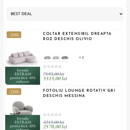
-30%
COLTAR EXTENSIBIL DREAPTA
ROZ DESCHIS OLIVIO
+ 2
Introdu
7593,00 lei
EXTRA20
5315,00 lei
pentru încă -20%
reducere
-20%
FOTOLIU LOUNGE ROTATIV GRI
DESCHIS MESSINA
Introdu
3213,00 lei
EXTRA20
2570,00 lei
pentru încă -20%
reducere