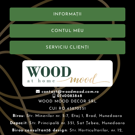
INFORMAȚII
CONTUL MEU
SERVICIU CLIENȚI
contact@woodmood.com.ro
0740083848
WOOD MOOD DECOR SRL
CUI RO 45870351
Birou
: Str. Minerilor nr. 5-7, Etaj 1, Brad, Hunedoara
Depozit
: Str. Principală nr. 351, Sat Țebea, Hunedoara
Birou consultanță design
: Str. Horticultorilor, nr. 12,