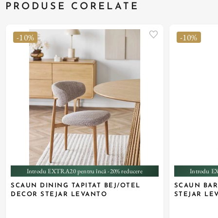
PRODUSE CORELATE
-10%
-10%
Introdu EXTRA20 pentru încă -20% reducere
Introdu E
SCAUN DINING TAPITAT BEJ/OTEL
SCAUN BAR
DECOR STEJAR LEVANTO
STEJAR LE