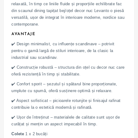
relaxată, în timp ce liniile fluide și proporțiile echilibrate fac
din scaunul dining tapițat bej/oțel decor nuc Levanto o piesă
versatilă, ușor de integrat în interioare moderne, nordice sau
contemporane.
AVANTAJE
✔️ Design minimalist, cu influențe scandinave – potrivit
pentru o gamă largă de stiluri interioare, de la clasic la
industrial sau scandinav.
✔️ Construcție robustă – structura din oțel cu decor nuc care
oferă rezistență în timp și stabilitate.
✔️ Confort sporit – șezutul și spătarul bine proporționate,
umplute cu spumă, oferă susținere optimă și relaxare.
✔️ Aspect sofisticat – picioarele rotunjite și finisajul rafinat
contribuie la o estetică modernă și rafinată.
✔️ Ușor de întreținut – materialele de calitate sunt ușor de
curățat și mențin un aspect impecabil în timp.
Colete
1 x 2 bucăți