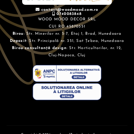
contact@woodmood.com.ro
0740083848
WOOD MOOD DECOR SRL
CUI RO 45870351
Birou
: Str. Minerilor nr. 5-7, Etaj 1, Brad, Hunedoara
Depozit
: Str. Principală nr. 351, Sat Țebea, Hunedoara
Birou consultanță design
: Str. Horticultorilor, nr. 12,
Cluj-Napoca, Cluj