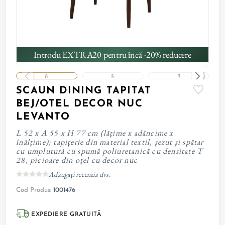
Introdu EXTRA20 pentru încă -20% reducere
SCAUN DINING TAPITAT
BEJ/OTEL DECOR NUC
LEVANTO
L 52 x A 55 x H 77 cm (lățime x adâncime x
înălțime); tapițerie din material textil, șezut și spătar
cu umplutură cu spumă poliuretanică cu densitate T
28, picioare din oțel cu decor nuc
Adăugați recenzia dvs.
Cod Produs:
1001476
EXPEDIERE GRATUITĂ