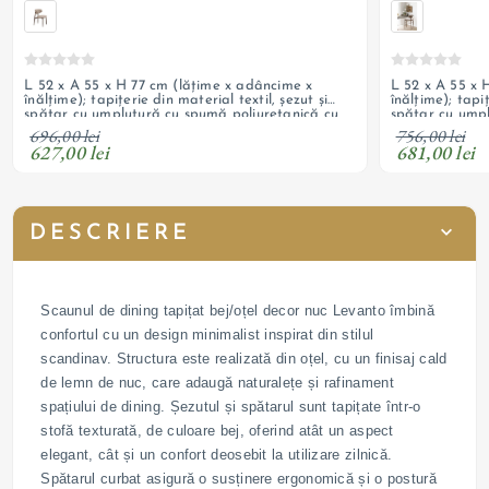
L 52 x A 55 x H 77 cm (lățime x adâncime x
L 52 x A 55 x 
înălțime); tapițerie din material textil, șezut și
înălțime); tapiț
spătar cu umplutură cu spumă poliuretanică cu
spătar cu umpl
densitate T 28, picioare din oțel cu decor stejar
densitate T 28,
696,00 lei
756,00 lei
627,00 lei
681,00 lei
DESCRIERE
Scaunul de dining tapițat bej/oțel decor nuc Levanto îmbină
confortul cu un design minimalist inspirat din stilul
scandinav. Structura este realizată din oțel, cu un finisaj cald
de lemn de nuc, care adaugă naturalețe și rafinament
spațiului de dining. Șezutul și spătarul sunt tapițate într-o
stofă texturată, de culoare bej, oferind atât un aspect
elegant, cât și un confort deosebit la utilizare zilnică.
Spătarul curbat asigură o susținere ergonomică și o postură