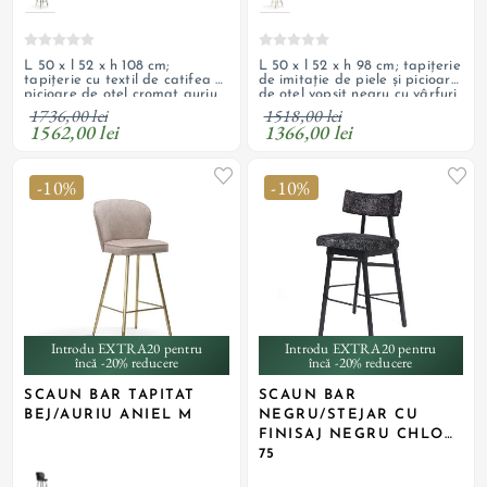
L 50 x l 52 x h 108 cm;
L 50 x l 52 x h 98 cm; tapițerie
tapițerie cu textil de catifea și
de imitație de piele și picioare
picioare de oțel cromat auriu
de oțel vopsit negru cu vârfuri
periat; personalizabil
cromate auriu; personalizabil
1736,00 lei
1518,00 lei
1562,00 lei
1366,00 lei
-10%
-10%
Introdu EXTRA20 pentru
Introdu EXTRA20 pentru
încă -20% reducere
încă -20% reducere
SCAUN BAR TAPITAT
SCAUN BAR
BEJ/AURIU ANIEL M
NEGRU/STEJAR CU
FINISAJ NEGRU CHLOE
75