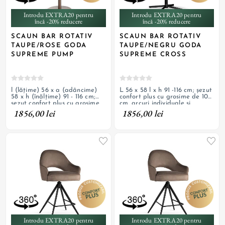
Introdu EXTRA20 pentru
Introdu EXTRA20 pentru
încă -20% reducere
încă -20% reducere
SCAUN BAR ROTATIV
SCAUN BAR ROTATIV
TAUPE/ROSE GODA
TAUPE/NEGRU GODA
SUPREME PUMP
SUPREME CROSS
l (lățime) 56 x a (adâncime)
L 56 x 58 l x h 91 -116 cm; șezut
58 x h (înălțime) 91 - 116 cm;
confort plus cu grosime de 10
șezut confort plus cu grosime
cm, arcuri individuale și
de 10 cm, arcuri individuale și
burete, tapițerie din material
1856,00 lei
1856,00 lei
burete, tapițerie din material
textil, pivotant, bază cu
textil, pivotant, bază rotundă
picioare încrucișate din oțel
din oțel vopsit rose gold
vopsit negru
Introdu EXTRA20 pentru
Introdu EXTRA20 pentru