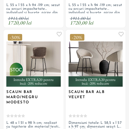
L 55 x l 55 x h 94 -119 cm; sezut
L 55 x l 55 x h 94 -119 cm; sezut
cu arcuri impachetate
cu arcuri impachetate
individual si burete, picior din
individual si burete, picior din
metal vopsit negru, rotativ, cu
metal vopsit negru, rotativ, cu
1911,00 lei
1911,00 lei
inaltime reglabila, prevazut cu
inaltime reglabila, prevazut cu
1720,00 lei
1720,00 lei
piston
piston
-30%
-20%
Introdu EXTRA20 pentru
Introdu EXTRA20 pentru
încă -20% reducere
încă -20% reducere
SCAUN BAR
SCAUN BAR ALB
MARO/NEGRU
VELVET
MODESTO
L 48 x l 51 x 98 h cm; realizat
Dimensiuni totale: L 58,5 x l 57
cu tapiterie din material textil
x h 97 cm; dimensiuni sezut: L