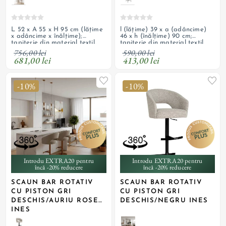
L 52 x A 55 x H 95 cm (lățime
l (lățime) 39 x a (adâncime)
x adâncime x înălțime);
46 x h (înălțime) 90 cm;
tapițerie din material textil,
tapițerie din material textil
șezut și spătar cu umplutură
boucle, șezut și spătar cu
756,00 lei
590,00 lei
cu spumă poliuretanică cu
umplutură cu spumă
681,00 lei
413,00 lei
densitate T 28, picioare din
poliuretanică cu densitate T
oțel cu decor stejar
28, picioare din metal cu
finisaj de culoare negru mat
-10%
-10%
Introdu EXTRA20 pentru
Introdu EXTRA20 pentru
încă -20% reducere
încă -20% reducere
SCAUN BAR ROTATIV
SCAUN BAR ROTATIV
CU PISTON GRI
CU PISTON GRI
DESCHIS/AURIU ROSE
DESCHIS/NEGRU INES
INES