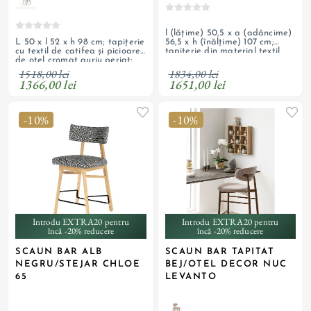
l (lățime) 50,5 x a (adâncime)
L 50 x l 52 x h 98 cm; tapițerie
56,5 x h (înălțime) 107 cm;
cu textil de catifea și picioare
tapițerie din material textil,
de oțel cromat auriu periat;
picioare și cadru din stejar cu
personalizabil
finisaj negru, bară de sprijin
1834,00 lei
1518,00 lei
metalică; posibilitate
1651,00 lei
1366,00 lei
personalizare comandă
-10%
-10%
Introdu EXTRA20 pentru
Introdu EXTRA20 pentru
încă -20% reducere
încă -20% reducere
SCAUN BAR ALB
SCAUN BAR TAPITAT
NEGRU/STEJAR CHLOE
BEJ/OTEL DECOR NUC
65
LEVANTO