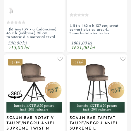
L 54 x l 62 x h 107 cm; șezut
l (lățime) 39 x a (adâncime)
confort plus cu arcuri
46 x h (înălțime) 90 cm;
împachetate individual,
tapițerie din material textil
tapițerie cu textil de catifea și
boucle, șezut și spătar cu
picioare de oțel vopsit negru;
1801,00 lei
590,00 lei
umplutură cu spumă
personalizabil
1621,00 lei
413,00 lei
poliuretanică cu densitate T
28, picioare din metal cu
finisaj de culoare negru mat
-10%
-10%
Introdu EXTRA20 pentru
Introdu EXTRA20 pentru
încă -20% reducere
încă -20% reducere
SCAUN BAR ROTATIV
SCAUN BAR TAPITAT
TAUPE/NEGRU ANIEL
TAUPE/NEGRU ANIEL
SUPREME TWIST M
SUPREME L