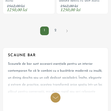
auriu
vopsite negru cu varf auriu
1562,00 lei
1562,00 lei
1250,00 lei
1250,00 lei
1
2
SCAUNE BAR
Scaunele de bar sunt accesorii esențiale pentru un interior
contemporan fie că le combini cu o bucătărie modernă cu insulă,
un dining deschis sau un colț dedicat socializării. Înalte, elegante
și extrem de practice, acestea transformă orice spațiu într-un loc
plăcut pentru conversații, mic-dejun rapid sau seri relaxante
alături de prieteni. De la variante minimaliste la modele cu
tapițerie premium, colecțiile WoodMood includ scaune tip bar