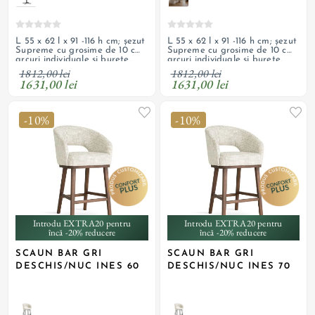
L 55 x 62 l x 91 -116 h cm; șezut
L 55 x 62 l x 91 -116 h cm; șezut
Supreme cu grosime de 10 cm,
Supreme cu grosime de 10 cm,
arcuri individuale și burete,
arcuri individuale și burete,
tapițerie din material textil,
tapițerie din material textil,
1812,00 lei
1812,00 lei
pivotant, picior și bază din
pivotant, bază cu picioare
1631,00 lei
1631,00 lei
oțel cromat auriu rose
încrucișate din oțel vopsit
negru
-10%
-10%
Introdu EXTRA20 pentru
Introdu EXTRA20 pentru
încă -20% reducere
încă -20% reducere
SCAUN BAR GRI
SCAUN BAR GRI
DESCHIS/NUC INES 60
DESCHIS/NUC INES 70