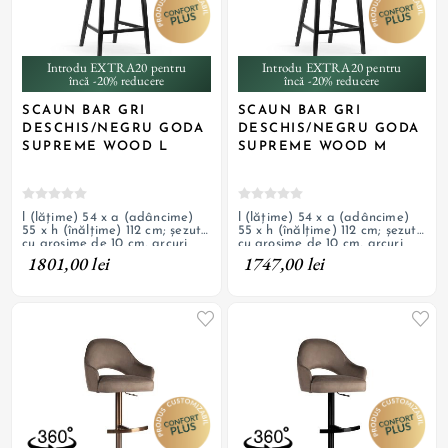
Introdu EXTRA20 pentru
Introdu EXTRA20 pentru
încă -20% reducere
încă -20% reducere
SCAUN BAR GRI
SCAUN BAR GRI
DESCHIS/NEGRU GODA
DESCHIS/NEGRU GODA
SUPREME WOOD L
SUPREME WOOD M
l (lățime) 54 x a (adâncime)
l (lățime) 54 x a (adâncime)
55 x h (înălțime) 112 cm; șezut
55 x h (înălțime) 112 cm; șezut
cu grosime de 10 cm, arcuri
cu grosime de 10 cm, arcuri
individuale și burete, tapițerie
individuale și burete, tapițerie
1801,00 lei
1747,00 lei
din material textil, picioare din
din material textil, picioare din
lemn masiv cu finisaj negru
lemn masiv cu finisaj negru