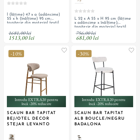
l (lățime) 47 x a (adâncime)
L 52 x A 55 x H 95 cm (lățime
55 x h (înălțime) 95 cm;
x adâncime x înălțime);
tapițerie din material textil,
tapițerie din material textil,
picioare și cadru din stejar
șezut și spătar cu umplutură
natur, bară de sprijin
1681,00 lei
756,00 lei
cu spumă poliuretanică cu
metalică; posibilitate
1513,00 lei
681,00 lei
densitate T 28, picioare din
personalizare comandă
oțel cu decor nuc
-10%
-30%
Introdu EXTRA20 pentru
Introdu EXTRA20 pentru
încă -20% reducere
încă -20% reducere
SCAUN BAR TAPITAT
SCAUN BAR TAPITAT
BEJ/OTEL DECOR
ALB BOUCLE/NEGRU
STEJAR LEVANTO
BADALONA