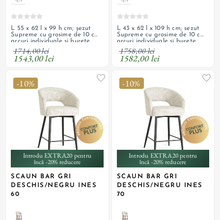
L 55 x 62 l x 99 h cm; șezut
L 43 x 62 l x 109 h cm; sezut
Supreme cu grosime de 10 cm,
Supreme cu grosime de 10 cm,
arcuri individuale și burete,
arcuri individuale si burete,
tapițerie din material textil,
tapiterie din material textil,
1714,00 lei
1758,00 lei
picioare din lemn masiv cu
picioare din lemn masiv cu
1543,00 lei
1582,00 lei
finisaj de culoare nuc
finisaj de culoare nuc
-10%
-10%
Introdu EXTRA20 pentru
Introdu EXTRA20 pentru
încă -20% reducere
încă -20% reducere
SCAUN BAR GRI
SCAUN BAR GRI
DESCHIS/NEGRU INES
DESCHIS/NEGRU INES
60
70