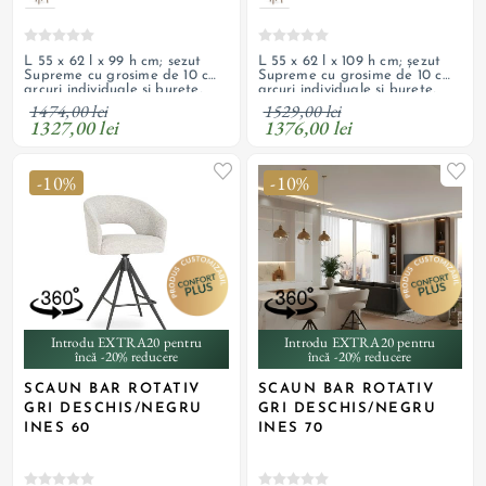
L 55 x 62 l x 99 h cm; sezut
L 55 x 62 l x 109 h cm; șezut
Supreme cu grosime de 10 cm,
Supreme cu grosime de 10 cm,
arcuri individuale si burete,
arcuri individuale și burete,
tapiterie din material textil,
tapițerie din material textil,
1474,00 lei
1529,00 lei
picioare din otel vopsit negru
picioare din oțel vopsit negru
1327,00 lei
1376,00 lei
-10%
-10%
Introdu EXTRA20 pentru
Introdu EXTRA20 pentru
încă -20% reducere
încă -20% reducere
SCAUN BAR ROTATIV
SCAUN BAR ROTATIV
GRI DESCHIS/NEGRU
GRI DESCHIS/NEGRU
INES 60
INES 70