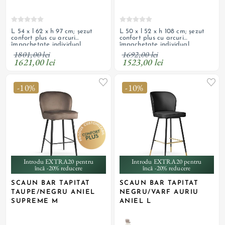
L 54 x l 62 x h 97 cm; șezut
L 50 x l 52 x h 108 cm; șezut
confort plus cu arcuri
confort plus cu arcuri
împachetate individual,
împachetate individual,
tapițerie cu textil de catifea și
tapițerie cu textil de catifea și
1801,00 lei
1692,00 lei
picioare de oțel vopsit negru;
picioare de oțel vopsit negru;
1621,00 lei
1523,00 lei
personalizabil
personalizabil
-10%
-10%
Introdu EXTRA20 pentru
Introdu EXTRA20 pentru
încă -20% reducere
încă -20% reducere
SCAUN BAR TAPITAT
SCAUN BAR TAPITAT
TAUPE/NEGRU ANIEL
NEGRU/VARF AURIU
SUPREME M
ANIEL L