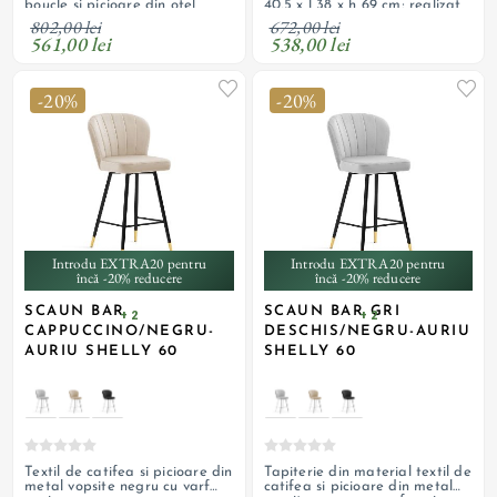
boucle si picioare din otel
40,5 x l 38 x h 69 cm; realizat
vopsit negru
cu tapiterie din textil boucle,
802,00 lei
672,00 lei
umplutura cu spuma si
561,00 lei
538,00 lei
picioare din otel vopsit negru
-20%
-20%
Introdu EXTRA20 pentru
Introdu EXTRA20 pentru
încă -20% reducere
încă -20% reducere
SCAUN BAR
SCAUN BAR GRI
+ 2
+ 2
CAPPUCCINO/NEGRU-
DESCHIS/NEGRU-AURIU
AURIU SHELLY 60
SHELLY 60
Textil de catifea si picioare din
Tapiterie din material textil de
metal vopsite negru cu varf
catifea si picioare din metal