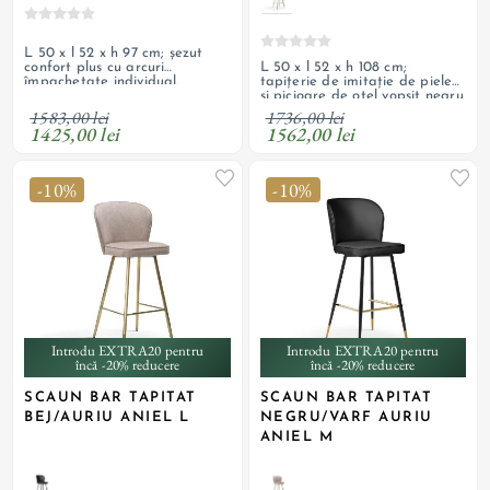
L 50 x l 52 x h 97 cm; șezut
L 50 x l 52 x h 108 cm;
confort plus cu arcuri
tapițerie de imitație de piele
împachetate individual,
și picioare de oțel vopsit negru
tapițerie cu textil de catifea și
cu vârfuri cromate auriu;
picioare de oțel vopsit negru;
1583,00 lei
1736,00 lei
personalizabil
personalizabil
1425,00 lei
1562,00 lei
-10%
-10%
Introdu EXTRA20 pentru
Introdu EXTRA20 pentru
încă -20% reducere
încă -20% reducere
SCAUN BAR TAPITAT
SCAUN BAR TAPITAT
BEJ/AURIU ANIEL L
NEGRU/VARF AURIU
ANIEL M