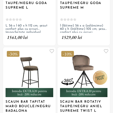
TAUPE/NEGRU GODA
TAUPE/NEGRU GODA
SUPREME L
SUPREME M
L 56 x l 60 x h 112 cm; șezut
l (lățime) 56 x a (adâncime)
confort plus cu arcuri
60 x h (înălțime) 102 cm; șezut
împachetate individual,
confort plus cu arcuri
tapițerie cu textil de catifea și
împachetate individual,
1561,00 lei
1529,00 lei
picioare de oțel vopsit negru;
tapițerie cu textil de catifea și
personalizabil
picioare de oțel vopsit negru;
personalizabil
-30%
-10%
Introdu EXTRA20 pentru
Introdu EXTRA20 pentru
încă -20% reducere
încă -20% reducere
SCAUN BAR TAPITAT
SCAUN BAR ROTATIV
MARO BOUCLE/NEGRU
TAUPE/NEGRU ANIEL
BADALONA
SUPREME TWIST L