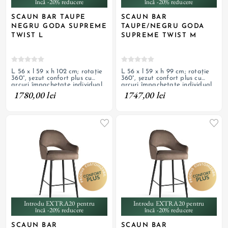
încă -20% reducere
încă -20% reducere
SCAUN BAR TAUPE
SCAUN BAR
NEGRU GODA SUPREME
TAUPE/NEGRU GODA
TWIST L
SUPREME TWIST M
L 56 x l 59 x h 102 cm; rotație
L 56 x l 59 x h 99 cm; rotație
360°, șezut confort plus cu
360°, șezut confort plus cu
arcuri împachetate individual,
arcuri împachetate individual,
tapițerie cu textil de catifea și
tapițerie cu textil de catifea și
1780,00 lei
1747,00 lei
picioare de oțel vopsit negru;
picioare de oțel vopsit negru;
personalizabil
personalizabil
Introdu EXTRA20 pentru
Introdu EXTRA20 pentru
încă -20% reducere
încă -20% reducere
SCAUN BAR
SCAUN BAR