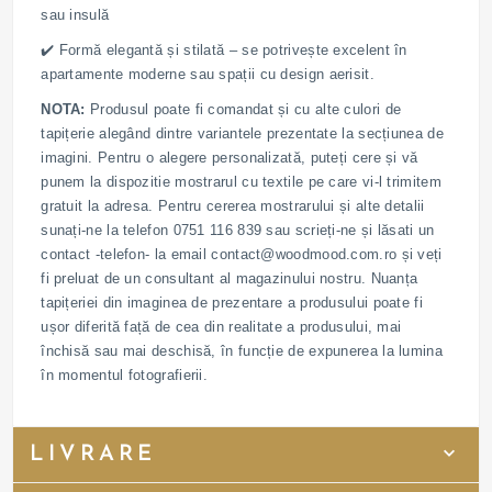
sau insulă
✔️ Formă elegantă și stilată – se potrivește excelent în
apartamente moderne sau spații cu design aerisit.
NOTA:
Produsul poate fi comandat și cu alte culori de
tapițerie alegând dintre variantele prezentate la secțiunea de
imagini. Pentru o alegere personalizată, puteți cere și vă
punem la dispozitie mostrarul cu textile pe care vi-l trimitem
gratuit la adresa. Pentru cererea mostrarului și alte detalii
sunați-ne la telefon 0751 116 839 sau scrieți-ne și lăsati un
contact -telefon- la email
contact@woodmood.com.ro
și veți
fi preluat de un consultant al magazinului nostru. Nuanța
tapițeriei din imaginea de prezentare a produsului poate fi
ușor diferită față de cea din realitate a produsului, mai
închisă sau mai deschisă, în funcție de expunerea la lumina
în momentul fotografierii.
LIVRARE