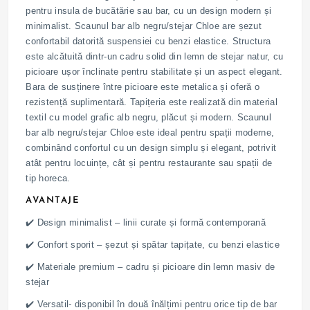
pentru insula de bucătărie sau bar, cu un design modern și
minimalist. Scaunul bar alb negru/stejar Chloe are șezut
confortabil datorită suspensiei cu benzi elastice. Structura
este alcătuită dintr-un cadru solid din lemn de stejar natur, cu
picioare ușor înclinate pentru stabilitate și un aspect elegant.
Bara de susținere între picioare este metalica și oferă o
rezistență suplimentară. Tapițeria este realizată din material
textil cu model grafic alb negru, plăcut și modern. Scaunul
bar alb negru/stejar Chloe este ideal pentru spații moderne,
combinând confortul cu un design simplu și elegant, potrivit
atât pentru locuințe, cât și pentru restaurante sau spații de
tip horeca.
AVANTAJE
✔️ Design minimalist – linii curate și formă contemporană
✔️ Confort sporit – șezut și spătar tapițate, cu benzi elastice
✔️ Materiale premium – cadru și picioare din lemn masiv de
stejar
✔️ Versatil- disponibil în două înălțimi pentru orice tip de bar