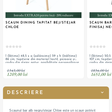
Introdu EXTRA20 pentru încă -20% reducere
Introdu E
SCAUN DINING TAPITAT BEJ/STEJAR
SCAUN BAR
CHLOE
FINISAJ N
l (lățime) 48,5 x a (adâncime) 59 x h (înălțime)
l (lățime) 50,5
86 cm; tapițerie din material textil, picioare și
107 cm; tapițeri
cadru din stejar natur; posibilitate personalizare
cadru din steja
comandă
metalică; posi
1343,00 lei
1834,00 lei
1209,00 lei
1651,00 lei
DESCRIERE
Scaunul bar alb negru/stejar Chloe este un scaun potrivit