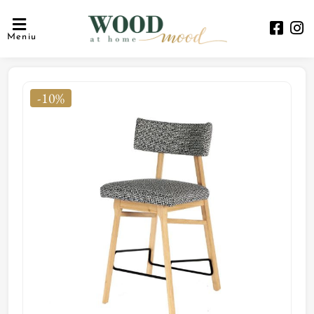
Meniu
-10%