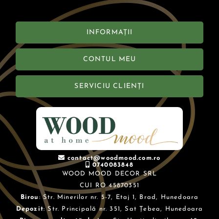
INFORMAȚII
CONTUL MEU
SERVICIU CLIENȚI
contact@woodmood.com.ro
0740083848
WOOD MOOD DECOR SRL
CUI RO 45870351
Birou
: Str. Minerilor nr. 5-7, Etaj 1, Brad, Hunedoara
Depozit
: Str. Principală nr. 351, Sat Țebea, Hunedoara