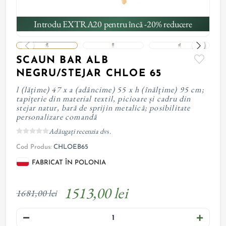
Introdu EXTRA20 pentru încă -20% reducere
SCAUN BAR ALB
NEGRU/STEJAR CHLOE 65
l (lățime) 47 x a (adâncime) 55 x h (înălțime) 95 cm;
tapițerie din material textil, picioare și cadru din
stejar natur, bară de sprijin metalică; posibilitate
personalizare comandă
Adăugați recenzia dvs.
Cod Produs:
CHLOEB65
FABRICAT ÎN POLONIA
1513,00 lei
1681,00 lei