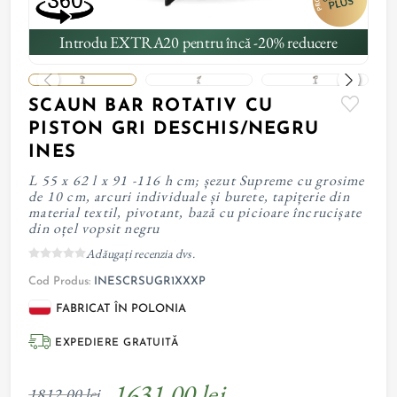
Introdu EXTRA20 pentru încă -20% reducere
SCAUN BAR ROTATIV CU
PISTON GRI DESCHIS/NEGRU
INES
L 55 x 62 l x 91 -116 h cm; șezut Supreme cu grosime
de 10 cm, arcuri individuale și burete, tapițerie din
material textil, pivotant, bază cu picioare încrucișate
din oțel vopsit negru
Adăugați recenzia dvs.
Cod Produs:
INESCRSUGR1XXXP
FABRICAT ÎN POLONIA
EXPEDIERE GRATUITĂ
1631,00 lei
1812,00 lei