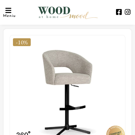
Meniu
-10%