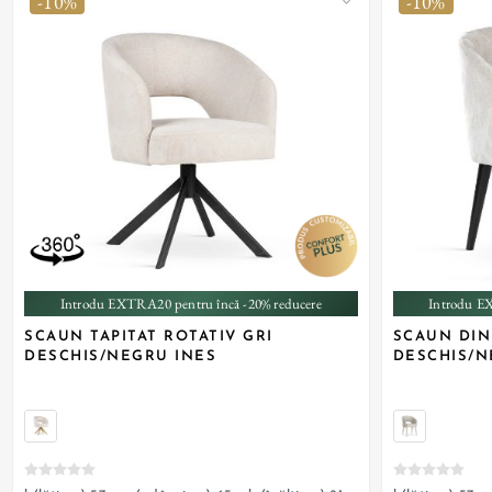
-10%
-10%
Introdu EXTRA20 pentru încă -20% reducere
Introdu E
SCAUN TAPITAT ROTATIV GRI
SCAUN DIN
DESCHIS/NEGRU INES
DESCHIS/N