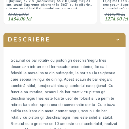
l (lățime) 57 x a (adâncime) 65 x h (înălțime) 81
l (lățime) 57 x
cm; sezut Supreme pivotant la 360° cu tapiterie
cm; șezut Supr
din material textil si umplutura cu arcuri
și umplutură cu
impachetate individual si burete; picioare din
burete; picioa
1616,00 lei
1415,00 lei
metal vopsit negru; personalizabil
negru; personal
1454,00 lei
1274,00 lei
DESCRIERE
Scaunul de bar rotativ cu piston gri deschis/negru Ines
decoreaza intr-un mod fermecator orice interior, fie ca il
folositi la masa inalta din sufragerie, la bar sau la tejgheaua
care separa livingul de dining. Acest scaun de bar elegant
combină stilul, funcționalitatea și confortul excepțional. Cu
functia sa rotativa, scaunul de bar rotativ cu piston gri
deschis/negru Ines este foarte usor de folosit si va permite
rotirea fara efort spre zona de conversatie dorita. Cu o baza
solida realizata din metal cromat negru, scaunul de bar
rotativ cu piston gri deschis/negru Ines este solid si stabil.
Sezutul cu o grosime de 10 cm este unul confortabil, realizat