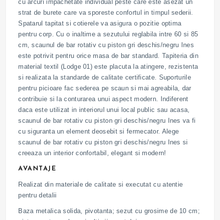
cu arcuri impachetate individual peste care este asezat un
strat de burete care va sporeste confortul in timpul sederii.
Spatarul tapitat si cotierele va asigura o pozitie optima
pentru corp. Cu o inaltime a sezutului reglabila intre 60 si 85
cm, scaunul de bar rotativ cu piston gri deschis/negru Ines
este potrivit pentru orice masa de bar standard. Tapiteria din
material textil (Lodge 01) este placuta la atingere, rezistenta
si realizata la standarde de calitate certificate. Suporturile
pentru picioare fac sederea pe scaun si mai agreabila, dar
contribuie si la conturarea unui aspect modern. Indiferent
daca este utilizat in interiorul unui local public sau acasa,
scaunul de bar rotativ cu piston gri deschis/negru Ines va fi
cu siguranta un element deosebit si fermecator. Alege
scaunul de bar rotativ cu piston gri deschis/negru Ines si
creeaza un interior confortabil, elegant si modern!
AVANTAJE
Realizat din materiale de calitate si executat cu atentie
pentru detalii
Baza metalica solida, pivotanta; sezut cu grosime de 10 cm;