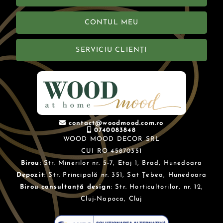
CONTUL MEU
SERVICIU CLIENȚI
contact@woodmood.com.ro
0740083848
WOOD MOOD DECOR SRL
CUI RO 45870351
Birou
: Str. Minerilor nr. 5-7, Etaj 1, Brad, Hunedoara
Depozit
: Str. Principală nr. 351, Sat Țebea, Hunedoara
Birou consultanță design
: Str. Horticultorilor, nr. 12,
Cluj-Napoca, Cluj