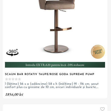
Introdu EXTRA20 pentru încă -20% reducere
SCAUN BAR ROTATIV TAUPE/ROSE GODA SUPREME PUMP
l (lățime) 56 x a (adâncime) 58 x h (înălțime) 91 - 116 cm; șezut
confort plus cu grosime de 10 cm, arcuri individuale și burete,
tapițerie din material textil, pivotant, bază rotundă din oțel vopsit
1856,00 lei
rose gold