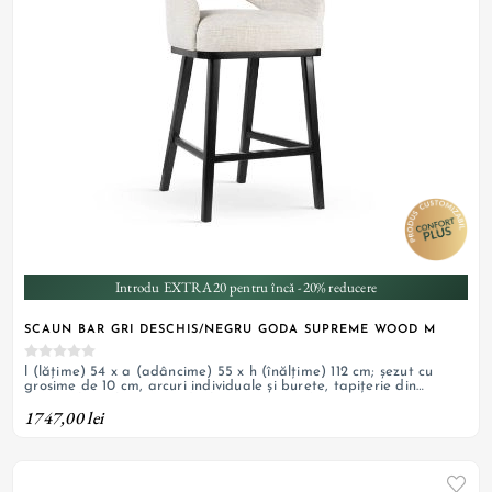
Introdu EXTRA20 pentru încă -20% reducere
SCAUN BAR GRI DESCHIS/NEGRU GODA SUPREME WOOD M
l (lățime) 54 x a (adâncime) 55 x h (înălțime) 112 cm; șezut cu
grosime de 10 cm, arcuri individuale și burete, tapițerie din
material textil, picioare din lemn masiv cu finisaj negru
1747,00 lei