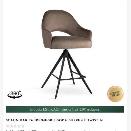
Introdu EXTRA20 pentru încă -20% reducere
SCAUN BAR TAUPE/NEGRU GODA SUPREME TWIST M