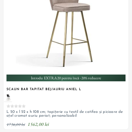
Introdu EXTRA20 pentru încă -20% reducere
SCAUN BAR TAPITAT BEJ/AURIU ANIEL L
L 50 x l 52 x h 108 cm; tapițerie cu textil de catifea și picioare de
oțel cromat auriu periat; personalizabil
1562,00 lei
1736,00 lei