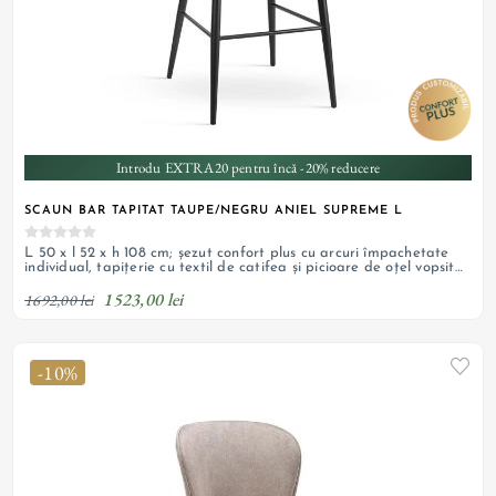
Introdu EXTRA20 pentru încă -20% reducere
SCAUN BAR TAPITAT TAUPE/NEGRU ANIEL SUPREME L
L 50 x l 52 x h 108 cm; șezut confort plus cu arcuri împachetate
individual, tapițerie cu textil de catifea și picioare de oțel vopsit
negru; personalizabil
1523,00 lei
1692,00 lei
-10%