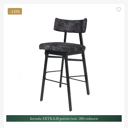
-10%
Introdu EXTRA20 pentru încă -20% reducere