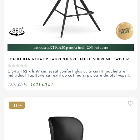
Introdu EXTRA20 pentru încă -20% reducere
SCAUN BAR ROTATIV TAUPE/NEGRU ANIEL SUPREME TWIST M
L 54 x l 62 x h 97 cm; șezut confort plus cu arcuri împachetate
individual, tapițerie cu textil de catifea și picioare de oțel vopsit
negru; personalizabil
1621,00 lei
1801,00 lei
-10%