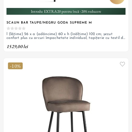
Introdu EXTRA20 pentru încă -20% reducere
SCAUN BAR TAUPE/NEGRU GODA SUPREME M
l (lățime) 56 x a (adâncime) 60 x h (înălțime) 102 cm; șezut
confort plus cu arcuri împachetate individual, tapițerie cu textil de
catifea și picioare de oțel vopsit negru; personalizabil
1529,00 lei
-10%