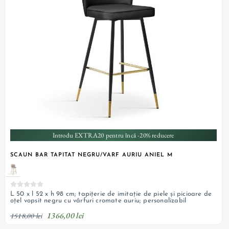
Introdu EXTRA20 pentru încă -20% reducere
SCAUN BAR TAPITAT NEGRU/VARF AURIU ANIEL M
L 50 x l 52 x h 98 cm; tapițerie de imitație de piele și picioare de
oțel vopsit negru cu vârfuri cromate auriu; personalizabil
1366,00 lei
1518,00 lei