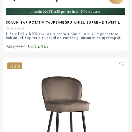
Introdu EXTRA20 pentru încă -20% reducere
SCAUN BAR ROTATIV TAUPE/NEGRU ANIEL SUPREME TWIST L
L 54 x l 62 x h 107 cm; șezut confort plus cu arcuri împachetate
individual, tapițerie cu textil de catifea și picioare de oțel vopsit
negru; personalizabil
1621,00 lei
1801,00 lei
-10%