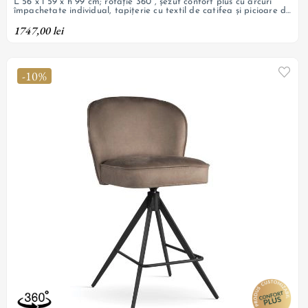
L 56 x l 59 x h 99 cm; rotație 360°, șezut confort plus cu arcuri
împachetate individual, tapițerie cu textil de catifea și picioare de
oțel vopsit negru; personalizabil
1747,00 lei
-10%