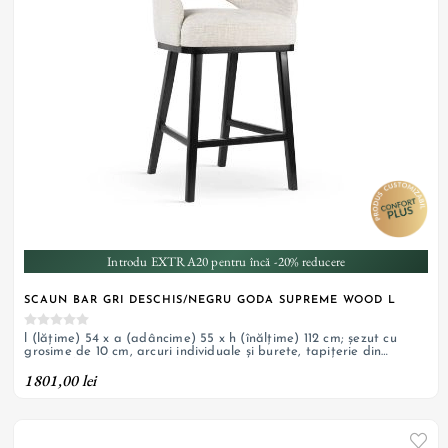
Introdu EXTRA20 pentru încă -20% reducere
SCAUN BAR GRI DESCHIS/NEGRU GODA SUPREME WOOD L
l (lățime) 54 x a (adâncime) 55 x h (înălțime) 112 cm; șezut cu
grosime de 10 cm, arcuri individuale și burete, tapițerie din
material textil, picioare din lemn masiv cu finisaj negru
1801,00 lei