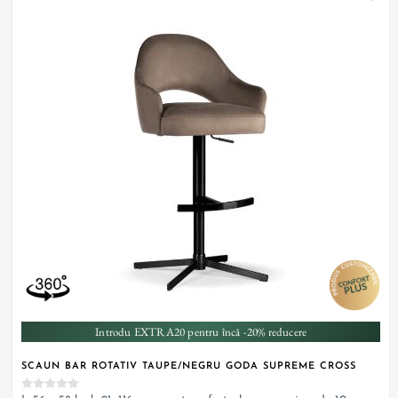
Introdu EXTRA20 pentru încă -20% reducere
SCAUN BAR ROTATIV TAUPE/NEGRU GODA SUPREME CROSS