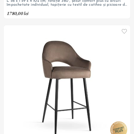
L 56 x l 59 x h 102 cm; rotație 360°, șezut confort plus cu arcuri
împachetate individual, tapițerie cu textil de catifea și picioare de
oțel vopsit negru; personalizabil
1780,00 lei