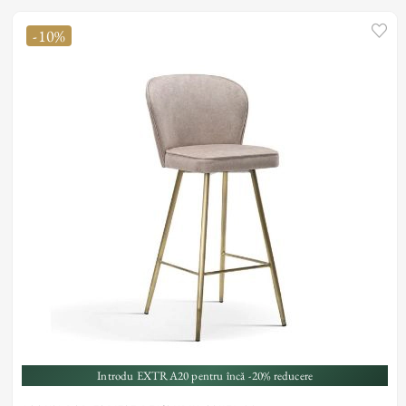
-10%
Introdu EXTRA20 pentru încă -20% reducere