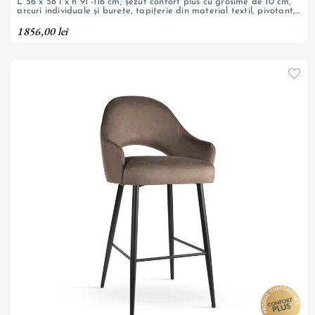
L 56 x 58 l x h 91 -116 cm; șezut confort plus cu grosime de 10 cm,
arcuri individuale și burete, tapițerie din material textil, pivotant,
bază cu picioare încrucișate din oțel vopsit negru
1856,00 lei