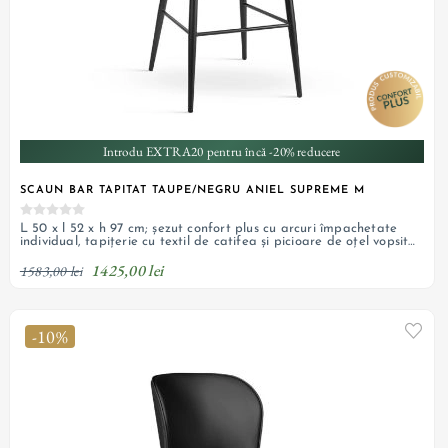
Introdu EXTRA20 pentru încă -20% reducere
SCAUN BAR TAPITAT TAUPE/NEGRU ANIEL SUPREME M
L 50 x l 52 x h 97 cm; șezut confort plus cu arcuri împachetate
individual, tapițerie cu textil de catifea și picioare de oțel vopsit
negru; personalizabil
1425,00 lei
1583,00 lei
-10%