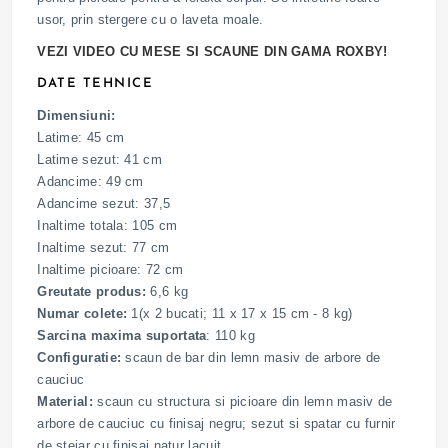
usor, prin stergere cu o laveta moale.
VEZI VIDEO CU MESE SI SCAUNE DIN GAMA ROXBY!
DATE TEHNICE
Dimensiuni:
Latime: 45 cm
Latime sezut: 41 cm
Adancime: 49 cm
Adancime sezut: 37,5
Inaltime totala: 105 cm
Inaltime sezut: 77 cm
Inaltime picioare: 72 cm
Greutate produs:
6,6 kg
Numar colete:
1(x 2 bucati; 11 x 17 x 15 cm - 8 kg)
Sarcina maxima suportata
: 110 kg
Configuratie:
scaun de bar din lemn masiv de arbore de
cauciuc
Material:
scaun cu structura si picioare din lemn masiv de
arbore de cauciuc cu finisaj negru; sezut si spatar cu furnir
de stejar cu finisaj natur lacuit