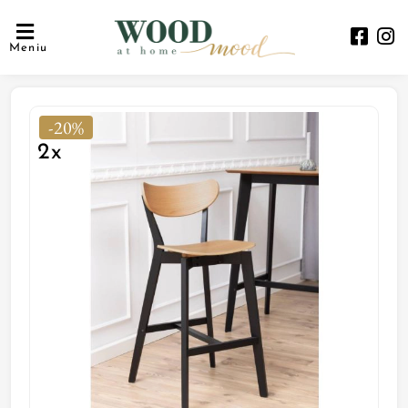
Meniu
-20%
2x