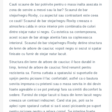
Cauti scaune de bar potrivite pentru o masa inalta asezata in
zona de servire a mesei sau la bar? Scaunul de bar
stejar/negru Roxby, cu aspectul sau contrastant este ceea
ce cauti! Scaunul de bar stejar/negru Roxby creeaza o
atmosfera calda in orice interior prin combinatia de culori
dintre stejar natur si negru. Cu estetica sa contemporana,
acest scaun de bar atrage atentia fara sa copleseasca
interiorul. Scaunul de bar stejar/negru Roxby detine structura
de lemn de arbore de cauciuc vopsit negru si sezut si spatar
finisate cu furnir de stejar natur lacuit.
Structura din lemn de arbore de cauciuc il face durabil in
timp, lemnul de arbore de cauciuc fiind renumit pentru
rezistenta sa. Forma curbata a spatarului si suporturile de
sprijin pentru picioare il fac confortabil, astfel ca o bautura
servita impreuna cu prietenii sau o masa servita in doi devin
foarte agreabile si se pot prelungi fara sa simtiti disconfort la
sedere. Furnirul de stejar lacuit si baza din lemn lacuit negru
creeaza un contrast indraznet. Cand stai jos, poti sa te
apleci spre spatarul curbat si sa-ti asezi picioarele pe suport
pentru picioare pentru a relaxa corpul. Se intretine foarte