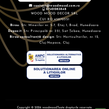
contact@woodmood.com.ro
0740083848
WOOD MOOD DECOR SRL
CUI RO 45870351
Birou
: Str. Minerilor nr. 5-7, Etaj 1, Brad, Hunedoara
Depozit
: Str. Principală nr. 351, Sat Țebea, Hunedoara
Birou consultanță design
: Str. Horticultorilor, nr. 12,
Cluj-Napoca, Cluj
Copyright © 2026 woodmood.Toate drepturile rezervate.