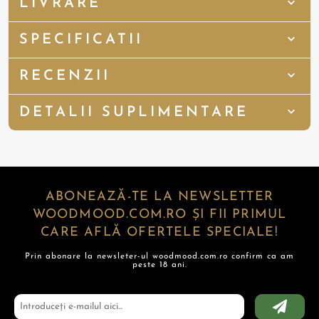
LIVRARE
SPECIFICATII
RECENZII
DETALII SUPLIMENTARE
ABONEAZĂ-TE LA NEWSLETTER
WOODMOOD.COM.RO ȘI FII PRIMUL
CARE AFLĂ OFERTELE SPECIALE!
Prin abonare la newsleter-ul woodmood.com.ro confirm ca am
peste 18 ani.