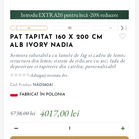
Introdu EXTRA20 pentru încă -20% reducere
PAT TAPITAT 160 X 200 CM
ALB IVORY NADIA
Somiera rabatabila cu lamele de fag si cadru de lemn;
structura din lemn; sistem de ridicare cu arc; lada de
depozitare si tapiterie din catifea; personalizabil
Adăugați recenzia dvs.
Cod Produs:
NAD260AI
FABRICAT ÎN POLONIA
4017,00 lei
5738,00 lei