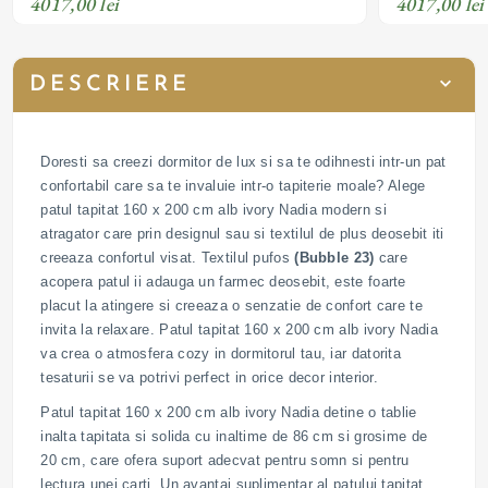
4017,00 lei
4017,00 lei
DESCRIERE
Doresti sa creezi dormitor de lux si sa te odihnesti intr-un pat
confortabil care sa te invaluie intr-o tapiterie moale? Alege
patul tapitat 160 x 200 cm alb ivory Nadia modern si
atragator care prin designul sau si textilul de plus deosebit iti
creeaza confortul visat. Textilul pufos
(Bubble 23)
care
acopera patul ii adauga un farmec deosebit, este foarte
placut la atingere si creeaza o senzatie de confort care te
invita la relaxare. Patul tapitat 160 x 200 cm alb ivory Nadia
va crea o atmosfera cozy in dormitorul tau, iar datorita
tesaturii se va potrivi perfect in orice decor interior.
Patul tapitat 160 x 200 cm alb ivory Nadia detine o tablie
inalta tapitata si solida cu inaltime de 86 cm si grosime de
20 cm, care ofera suport adecvat pentru somn si pentru
lectura unei carti. Un avantaj suplimentar al patului tapitat