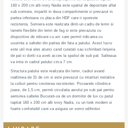
160 x 200 cm alb ivory Nadia este spatiul de depozitare aflat
sub somiera, impartit in doua compartimente si prevazut in
partea inferioara cu placa din HDF care ii sporeste
rezistenta. Somiera este realizata dintr-un cadru de lemn si
lamele flexibile din lemn de fag si este prevazuta cu
dispozitive de ridicare cu arc care permit ridicarea cu
usurinta a saltelei din partea din fata a patului. Acest lucru
este util mai ales atunci cand curatati sau schimbati lenjeria
de pat si doriti sa aveti acces la spatiul de sub pat. Salteaua
va intra in cadrul patului circa 7 cm.
Structura patului este realizata din lemn, cadrul avand
inaltimea de 31 de cm si este prevazut cu intarituri metalice
la colturi pentru cresterea rezistentei. Picioarele cilindrice
joase, de 1,5 cm, permit circulatia aerului pe sub pat pentru
aerisirea saltelei.Bucurati-va de un dormitor de lux cu patul
tapitat 160 x 200 cm alb ivory Nadia, cu un look modern si
foarte confortabil care va asigura un somn odihnitor.