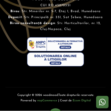
CUI RO 45870351
Birou
: Str. Minerilor nr. 5-7, Etaj 1, Brad, Hunedoara
Depozit
: Str. Principală nr. 351, Sat Țebea, Hunedoara
Birou consultanță design
: Str. Horticultorilor, nr. 12,
Cluj-Napoca, Cluj
Copyright © 2026 woodmood.Toate drepturile rezervate.
Powered by
nopCommerce
| Creat de
Ecom Digital