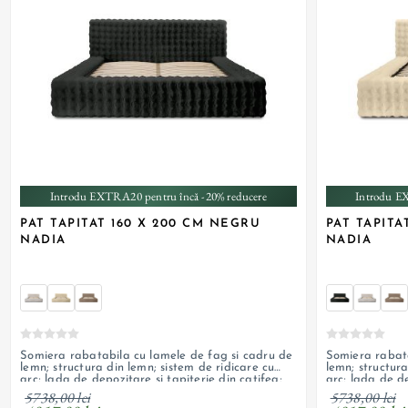
+ 1
Introdu EXTRA20 pentru încă -20% reducere
Introdu E
PAT TAPITAT 160 X 200 CM NEGRU
PAT TAPITA
NADIA
NADIA
Somiera rabatabila cu lamele de fag si cadru de
Somiera rabata
lemn; structura din lemn; sistem de ridicare cu
lemn; structura
arc; lada de depozitare si tapiterie din catifea;
arc; lada de de
personalizabil
personalizabil
5738,00 lei
5738,00 lei