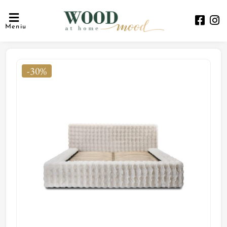
Meniu
-30%