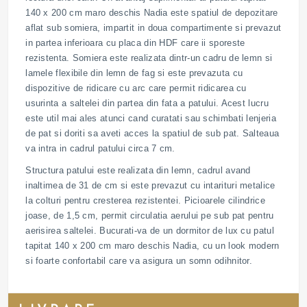
140 x 200 cm maro deschis Nadia este spatiul de depozitare
aflat sub somiera, impartit in doua compartimente si prevazut
in partea inferioara cu placa din HDF care ii sporeste
rezistenta. Somiera este realizata dintr-un cadru de lemn si
lamele flexibile din lemn de fag si este prevazuta cu
dispozitive de ridicare cu arc care permit ridicarea cu
usurinta a saltelei din partea din fata a patului. Acest lucru
este util mai ales atunci cand curatati sau schimbati lenjeria
de pat si doriti sa aveti acces la spatiul de sub pat. Salteaua
va intra in cadrul patului circa 7 cm.
Structura patului este realizata din lemn, cadrul avand
inaltimea de 31 de cm si este prevazut cu intarituri metalice
la colturi pentru cresterea rezistentei. Picioarele cilindrice
joase, de 1,5 cm, permit circulatia aerului pe sub pat pentru
aerisirea saltelei. Bucurati-va de un dormitor de lux cu patul
tapitat 140 x 200 cm maro deschis Nadia, cu un look modern
si foarte confortabil care va asigura un somn odihnitor.