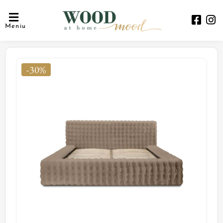
Meniu
-30%