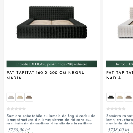
+ 1
Introdu EXTRA20 pentru încă -20% reducere
Introdu E
PAT TAPITAT 160 X 200 CM NEGRU
PAT TAPITA
NADIA
NADIA
Somiera rabatabila cu lamele de fag si cadru de
Somiera rabata
lemn; structura din lemn; sistem de ridicare cu
lemn; structura
arc; lada de depozitare si tapiterie din catifea;
arc; lada de de
personalizabil
personalizabil
5738,00 lei
5738,00 lei