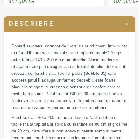
4017,00 lei
4017,00 lei
DESCRIERE
Doresti sa creezi dormitor de lux si sa te odihnesti intr-un pat
confortabil care sa te invaluie intr-o tapiterie moale? Alege
patul tapitat 140 x 200 cm maro deschis Nadia modern si
atragator care prin designul sau si textilul de plus deosebit iti
creeaza confortul visat. Textilul pufos
(Bubble 35)
care
acopera patul ii adauga un farmec deosebit, este foarte
placut la atingere si creeaza o senzatie de confort care te
invita la relaxare. Patul tapitat 140 x 200 cm maro deschis
Nadia va crea o atmosfera cozy in dormitorul tau, iar datorita
tesaturii se va potrivi perfect in orice decor interior.
Patul tapitat 140 x 200 cm maro deschis Nadia detine o
tablie inalta tapitata si solida cu inaltime de 86 cm si grosime
de 20 cm, care ofera suport adecvat pentru somn si pentru
lectura unei carti. Un avantaj suplimentar al patului tapitat