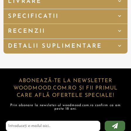
LIVRARE
SPECIFICATII
RECENZII
DETALII SUPLIMENTARE
ABONEAZĂ-TE LA NEWSLETTER
WOODMOOD.COM.RO ȘI FII PRIMUL
CARE AFLĂ OFERTELE SPECIALE!
Prin abonare la newsleter-ul woodmood.com.ro confirm ca am
peste 18 ani.