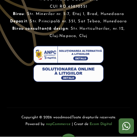
CUI RO 45870351
Birou
: Str. Minerilor nr. 5-7, Etaj 1, Brad, Hunedoara
Depozit
: Str. Principală nr. 351, Sat Țebea, Hunedoara
Birou consultanță design
: Str. Horticultorilor, nr. 12,
Cluj-Napoca, Cluj
Copyright © 2026 woodmood.Toate drepturile rezervate.
Powered by
nopCommerce
| Creat de
Ecom Digital