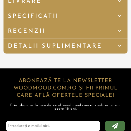
LIVRARE
SPECIFICATII
RECENZII
DETALII SUPLIMENTARE
ABONEAZĂ-TE LA NEWSLETTER
WOODMOOD.COM.RO ȘI FII PRIMUL
CARE AFLĂ OFERTELE SPECIALE!
Prin abonare la newsleter-ul woodmood.com.ro confirm ca am
peste 18 ani.