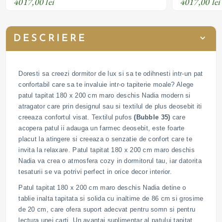
4017,00 lei
4017,00 lei
DESCRIERE
Doresti sa creezi dormitor de lux si sa te odihnesti intr-un pat
confortabil care sa te invaluie intr-o tapiterie moale? Alege
patul tapitat 180 x 200 cm maro deschis Nadia modern si
atragator care prin designul sau si textilul de plus deosebit iti
creeaza confortul visat. Textilul pufos
(Bubble 35)
care
acopera patul ii adauga un farmec deosebit, este foarte
placut la atingere si creeaza o senzatie de confort care te
invita la relaxare. Patul tapitat 180 x 200 cm maro deschis
Nadia va crea o atmosfera cozy in dormitorul tau, iar datorita
tesaturii se va potrivi perfect in orice decor interior.
Patul tapitat 180 x 200 cm maro deschis Nadia detine o
tablie inalta tapitata si solida cu inaltime de 86 cm si grosime
de 20 cm, care ofera suport adecvat pentru somn si pentru
lectura unei carti. Un avantaj suplimentar al patului tapitat