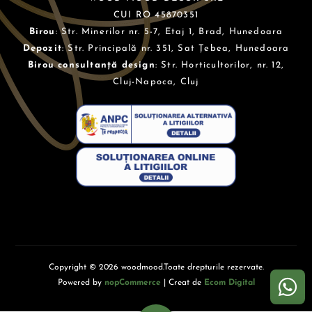
CUI RO 45870351
Birou
: Str. Minerilor nr. 5-7, Etaj 1, Brad, Hunedoara
Depozit
: Str. Principală nr. 351, Sat Țebea, Hunedoara
Birou consultanță design
: Str. Horticultorilor, nr. 12,
Cluj-Napoca, Cluj
Copyright © 2026 woodmood.Toate drepturile rezervate.
Powered by
nopCommerce
| Creat de
Ecom Digital