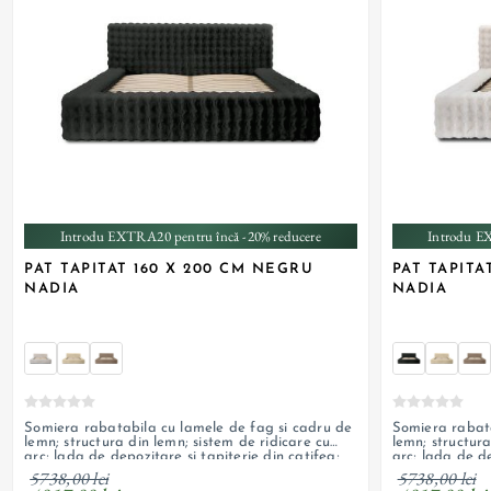
+ 1
Introdu EXTRA20 pentru încă -20% reducere
Introdu E
PAT TAPITAT 160 X 200 CM NEGRU
PAT TAPITA
NADIA
NADIA
Somiera rabatabila cu lamele de fag si cadru de
Somiera rabata
lemn; structura din lemn; sistem de ridicare cu
lemn; structura
arc; lada de depozitare si tapiterie din catifea;
arc; lada de de
personalizabil
personalizabil
5738,00 lei
5738,00 lei