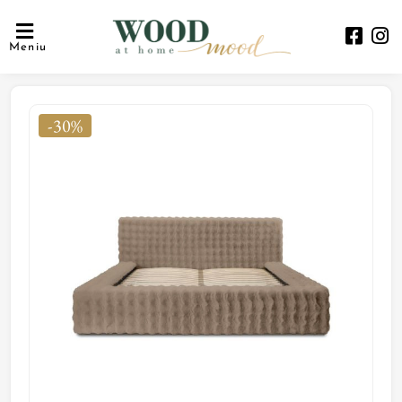
Meniu
-30%