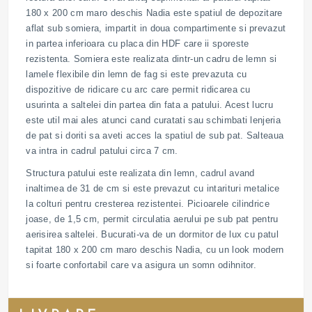
180 x 200 cm maro deschis Nadia este spatiul de depozitare
aflat sub somiera, impartit in doua compartimente si prevazut
in partea inferioara cu placa din HDF care ii sporeste
rezistenta. Somiera este realizata dintr-un cadru de lemn si
lamele flexibile din lemn de fag si este prevazuta cu
dispozitive de ridicare cu arc care permit ridicarea cu
usurinta a saltelei din partea din fata a patului. Acest lucru
este util mai ales atunci cand curatati sau schimbati lenjeria
de pat si doriti sa aveti acces la spatiul de sub pat. Salteaua
va intra in cadrul patului circa 7 cm.
Structura patului este realizata din lemn, cadrul avand
inaltimea de 31 de cm si este prevazut cu intarituri metalice
la colturi pentru cresterea rezistentei. Picioarele cilindrice
joase, de 1,5 cm, permit circulatia aerului pe sub pat pentru
aerisirea saltelei. Bucurati-va de un dormitor de lux cu patul
tapitat 180 x 200 cm maro deschis Nadia, cu un look modern
si foarte confortabil care va asigura un somn odihnitor.