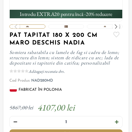
Introdu EXTRA20 pentru încă -20% reducere
PAT TAPITAT 180 X 200 CM
MARO DESCHIS NADIA
Somiera rabatabila cu lamele de fag si cadru de lemn;
structura din lemn; sistem de ridicare cu arc; lada de
depozitare si tapiterie din catifea; personalizabil
Adăugați recenzia dvs.
Cod Produs:
NAD280MD
FABRICAT ÎN POLONIA
4107,00 lei
5867,00 lei