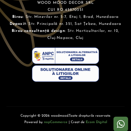
WOOD MOOD DECOR SRL
CUI RO 45870351
Birou
: Str. Minerilor nr. 5-7, Etaj 1, Brad, Hunedoara
Depozit
: Str. Principală nr. 351, Sat Țebea, Hunedoara
Birou consultanță design
: Str. Horticultorilor, nr. 12,
Cluj-Napoca, Cluj
Copyright © 2026 woodmood.Toate drepturile rezervate.
Powered by
nopCommerce
| Creat de
Ecom Digital