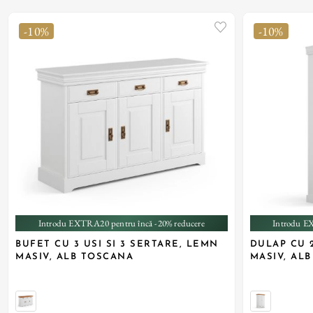
-10%
-10%
Introdu EXTRA20 pentru încă -20% reducere
Introdu E
BUFET CU 3 USI SI 3 SERTARE, LEMN
DULAP CU 2
MASIV, ALB TOSCANA
MASIV, AL