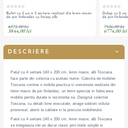
Bufet cu 3 usi si 3 sertare realizat din lemn masiv
Dulap cu 2 usi 
de pin finlandez cu finisaj alb
de pin finlande
4271,00 lei
7526,00 lei
3844,00 lei
6774,00 lei
DESCRIERE
Patul cu 4 sertare 140 x 200 cm, lemn masiv, alb Toscana
face parte din colectia cu acelasi nume. Colectia de mobilier
Toscana contine o mobila practica si universala realizata din
lemn masiv de pin finlandez, un lemn apreciat in fabricarea
mobilei pentru durata si rezistenta sa. Designul colectiei
Toscana, cu detalii bine executate, atrage iubitorii stilului
provensal, atenti la calitate si la precizia mobilierului.
Patul cu 4 sertare 140 x 200 cm, lemn masiv, alb Toscana
se integreaza intr-un decor clasic prin liniile simple si