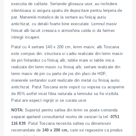
executia de calitate. Sertarele gliseaza usor, au inchidere
silentioasa si asigura spatiu de depozitare pentru lenjeria de
pat. Manerele metalice de la sertare au finisaj auriu
antichizat, cu detalii foarte bine executate. Lemnul masiv
finisat alb lacuit creeaza o atmosfera calda si da farmec
intregii incaperi.
Patul cu 4 sertare 140 x 200 cm, lemn masiv, alb Toscana
este compus din: structura si cadru realizate din lemn masiv
de pin finlandez cu finisaj alb; tablie mare si tablie mica
realizate din lemn masiv cu finisaj alb; sertare realizate din
lemn masiv de pin cu parte de jos din placi de HDF;
manerele sertarelor sunt realizate din metal cu finisaj auriu
antichizat. Patul Toscana este vopsit cu vopsea cu acoperire
de 85% astfel incat fibra naturala a lemnului sa fie vizibila.
Patul are aspect ingrijit si se curata usor.
NOTA:
Suportul pentru saltea din lemn se poate comanda
separat apeland consultantul nostru de vanzari la tel.
0751
116 839
. Patul Toscana necesita saltea cu dimensiuni
recomandate de
140 x 200 cm,
care se regaseste ca produs