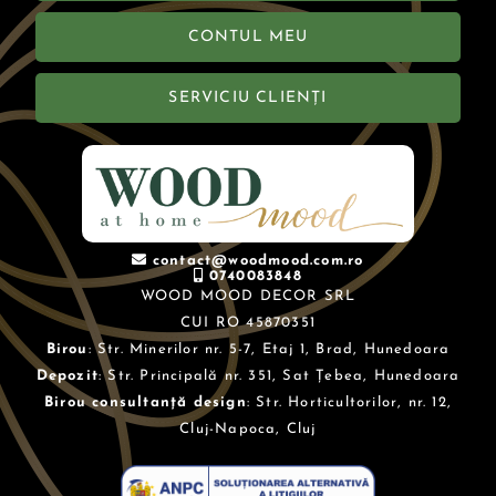
CONTUL MEU
SERVICIU CLIENȚI
contact@woodmood.com.ro
0740083848
WOOD MOOD DECOR SRL
CUI RO 45870351
Birou
: Str. Minerilor nr. 5-7, Etaj 1, Brad, Hunedoara
Depozit
: Str. Principală nr. 351, Sat Țebea, Hunedoara
Birou consultanță design
: Str. Horticultorilor, nr. 12,
Cluj-Napoca, Cluj