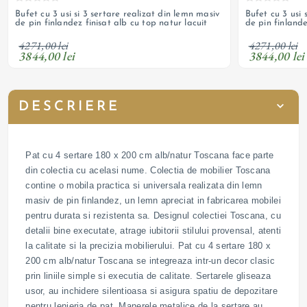
Bufet cu 3 usi si 3 sertare realizat din lemn masiv
Bufet cu 3 usi 
de pin finlandez finisat alb cu top natur lacuit
de pin finlande
4271,00 lei
4271,00 lei
3844,00 lei
3844,00 lei
DESCRIERE
Pat cu 4 sertare 180 x 200 cm alb/natur Toscana face parte
din colectia cu acelasi nume. Colectia de mobilier Toscana
contine o mobila practica si universala realizata din lemn
masiv de pin finlandez, un lemn apreciat in fabricarea mobilei
pentru durata si rezistenta sa. Designul colectiei Toscana, cu
detalii bine executate, atrage iubitorii stilului provensal, atenti
la calitate si la precizia mobilierului. Pat cu 4 sertare 180 x
200 cm alb/natur Toscana se integreaza intr-un decor clasic
prin liniile simple si executia de calitate. Sertarele gliseaza
usor, au inchidere silentioasa si asigura spatiu de depozitare
pentru lenjeria de pat. Manerele metalice de la sertare au