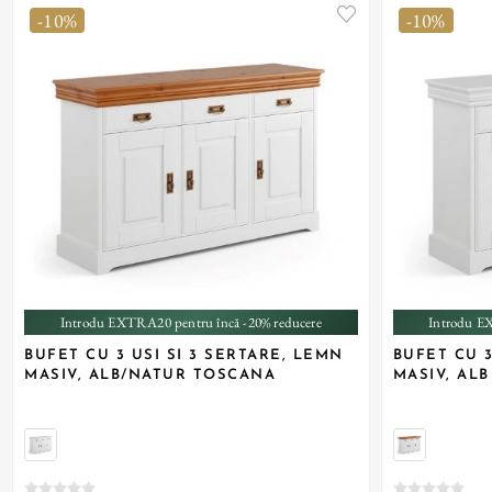
-10%
-10%
Introdu EXTRA20 pentru încă -20% reducere
Introdu E
BUFET CU 3 USI SI 3 SERTARE, LEMN
BUFET CU 3
MASIV, ALB/NATUR TOSCANA
MASIV, AL