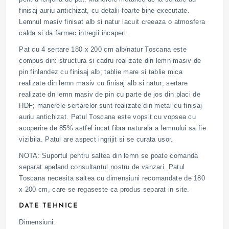
finisaj auriu antichizat, cu detalii foarte bine executate.
Lemnul masiv finisat alb si natur lacuit creeaza o atmosfera
calda si da farmec intregii incaperi.
Pat cu 4 sertare 180 x 200 cm alb/natur Toscana este
compus din: structura si cadru realizate din lemn masiv de
pin finlandez cu finisaj alb; tablie mare si tablie mica
realizate din lemn masiv cu finisaj alb si natur; sertare
realizate dn lemn masiv de pin cu parte de jos din placi de
HDF; manerele sertarelor sunt realizate din metal cu finisaj
auriu antichizat. Patul Toscana este vopsit cu vopsea cu
acoperire de 85% astfel incat fibra naturala a lemnului sa fie
vizibila. Patul are aspect ingrijit si se curata usor.
NOTA: Suportul pentru saltea din lemn se poate comanda
separat apeland consultantul nostru de vanzari. Patul
Toscana necesita saltea cu dimensiuni recomandate de 180
x 200 cm, care se regaseste ca produs separat in site.
DATE TEHNICE
Dimensiuni: