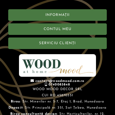
INFORMAȚII
CONTUL MEU
SERVICIU CLIENȚI
contact@woodmood.com.ro
0740083848
WOOD MOOD DECOR SRL
CUI RO 45870351
Birou
: Str. Minerilor nr. 5-7, Etaj 1, Brad, Hunedoara
Depozit
: Str. Principală nr. 351, Sat Țebea, Hunedoara
Birou consultanță design
: Str. Horticultorilor, nr. 12,