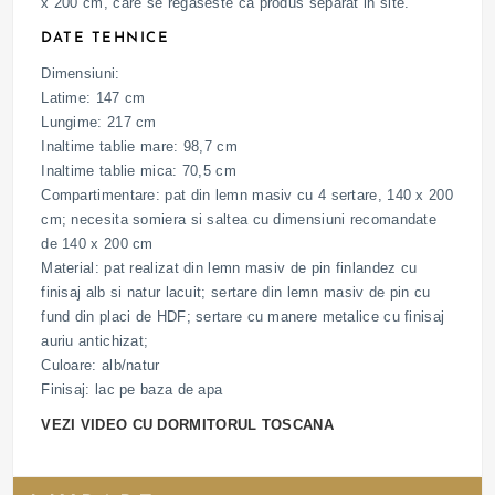
x 200 cm, care se regaseste ca produs separat in site.
DATE TEHNICE
Dimensiuni:
Latime: 147 cm
Lungime: 217 cm
Inaltime tablie mare: 98,7 cm
Inaltime tablie mica: 70,5 cm
Compartimentare: pat din lemn masiv cu 4 sertare, 140 x 200
cm; necesita somiera si saltea cu dimensiuni recomandate
de 140 x 200 cm
Material: pat realizat din lemn masiv de pin finlandez cu
finisaj alb si natur lacuit; sertare din lemn masiv de pin cu
fund din placi de HDF; sertare cu manere metalice cu finisaj
auriu antichizat;
Culoare: alb/natur
Finisaj: lac pe baza de apa
VEZI VIDEO CU DORMITORUL TOSCANA