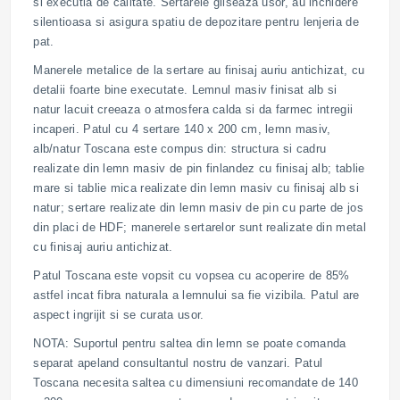
si executia de calitate. Sertarele gliseaza usor, au inchidere
silentioasa si asigura spatiu de depozitare pentru lenjeria de
pat.
Manerele metalice de la sertare au finisaj auriu antichizat, cu
detalii foarte bine executate. Lemnul masiv finisat alb si
natur lacuit creeaza o atmosfera calda si da farmec intregii
incaperi. Patul cu 4 sertare 140 x 200 cm, lemn masiv,
alb/natur Toscana este compus din: structura si cadru
realizate din lemn masiv de pin finlandez cu finisaj alb; tablie
mare si tablie mica realizate din lemn masiv cu finisaj alb si
natur; sertare realizate din lemn masiv de pin cu parte de jos
din placi de HDF; manerele sertarelor sunt realizate din metal
cu finisaj auriu antichizat.
Patul Toscana este vopsit cu vopsea cu acoperire de 85%
astfel incat fibra naturala a lemnului sa fie vizibila. Patul are
aspect ingrijit si se curata usor.
NOTA: Suportul pentru saltea din lemn se poate comanda
separat apeland consultantul nostru de vanzari. Patul
Toscana necesita saltea cu dimensiuni recomandate de 140