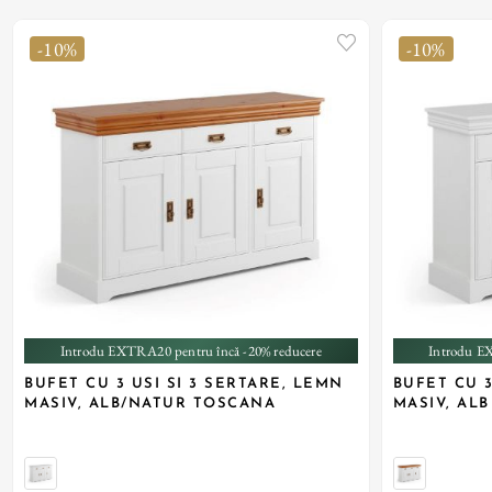
-10%
-10%
Introdu EXTRA20 pentru încă -20% reducere
Introdu E
BUFET CU 3 USI SI 3 SERTARE, LEMN
BUFET CU 3
MASIV, ALB/NATUR TOSCANA
MASIV, AL