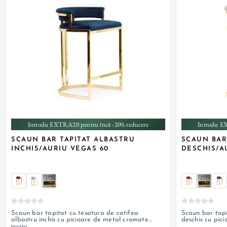
+ 3
Introdu EXTRA20 pentru încă -20% reducere
Introdu E
SCAUN BAR TAPITAT ALBASTRU
SCAUN BAR
INCHIS/AURIU VEGAS 60
DESCHIS/A
Scaun bar tapitat cu tesatura de catifea
Scaun bar tapi
albastru inchis cu picioare de metal cromate
deschis cu pic
auriu