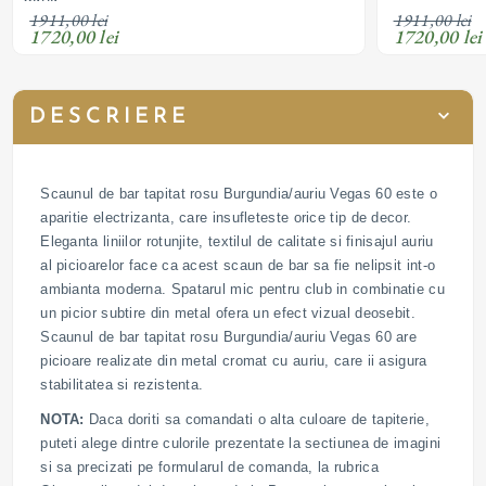
1911,00 lei
1911,00 lei
1720,00 lei
1720,00 lei
DESCRIERE
Scaunul de bar tapitat rosu Burgundia/auriu Vegas 60 este o
aparitie electrizanta, care insufleteste orice tip de decor.
Eleganta liniilor rotunjite, textilul de calitate si finisajul auriu
al picioarelor face ca acest scaun de bar sa fie nelipsit int-o
ambianta moderna. Spatarul mic pentru club in combinatie cu
un picior subtire din metal ofera un efect vizual deosebit.
Scaunul de bar tapitat rosu Burgundia/auriu Vegas 60 are
picioare realizate din metal cromat cu auriu, care ii asigura
stabilitatea si rezistenta.
NOTA:
Daca doriti sa comandati o alta culoare de tapiterie,
puteti alege dintre culorile prezentate la sectiunea de imagini
si sa precizati pe formularul de comanda, la rubrica