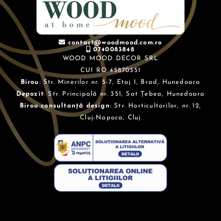
contact@woodmood.com.ro
0740083848
WOOD MOOD DECOR SRL
CUI RO 45870351
Birou
: Str. Minerilor nr. 5-7, Etaj 1, Brad, Hunedoara
Depozit
: Str. Principală nr. 351, Sat Țebea, Hunedoara
Birou consultanță design
: Str. Horticultorilor, nr. 12,
Cluj-Napoca, Cluj