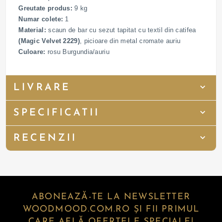
Greutate produs:
9 kg
Numar colete:
1
Material:
scaun de bar cu sezut tapitat cu textil din catifea
(Magic Velvet 2229)
, picioare din metal cromate auriu
Culoare:
rosu Burgundia/auriu
LIVRARE
SPECIFICATII
RECENZII
ABONEAZĂ-TE LA NEWSLETTER
WOODMOOD.COM.RO ȘI FII PRIMUL
CARE AFLĂ OFERTELE SPECIALE!