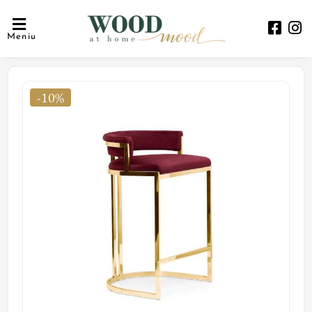
Meniu
-10%