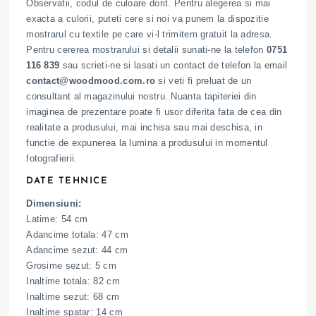
Observatii, codul de culoare dorit. Pentru alegerea si mai
exacta a culorii, puteti cere si noi va punem la dispozitie
mostrarul cu textile pe care vi-l trimitem gratuit la adresa.
Pentru cererea mostrarului si detalii sunati-ne la telefon
0751
116 839
sau scrieti-ne si lasati un contact de telefon la email
contact@woodmood.com.ro
si veti fi preluat de un
consultant al magazinului nostru. Nuanta tapiteriei din
imaginea de prezentare poate fi usor diferita fata de cea din
realitate a produsului, mai inchisa sau mai deschisa, in
functie de expunerea la lumina a produsului in momentul
fotografierii.
DATE TEHNICE
Dimensiuni:
Latime: 54 cm
Adancime totala: 47 cm
Adancime sezut: 44 cm
Grosime sezut: 5 cm
Inaltime totala: 82 cm
Inaltime sezut: 68 cm
Inaltime spatar: 14 cm