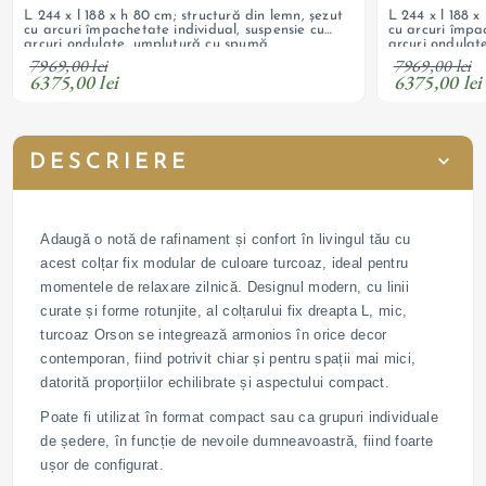
L 244 x l 188 x h 80 cm; structură din lemn, șezut
L 244 x l 188 x
cu arcuri împachetate individual, suspensie cu
cu arcuri împac
arcuri ondulate, umplutură cu spumă
arcuri ondulat
poliuretanică, tapițerie din textil texturat, boucle;
poliuretanică, 
7969,00 lei
7969,00 lei
spate tapițat; cotiere reglabile
spate tapițat; 
6375,00 lei
6375,00 lei
DESCRIERE
Adaugă o notă de rafinament și confort în livingul tău cu
acest colțar fix modular de culoare turcoaz, ideal pentru
momentele de relaxare zilnică. Designul modern, cu linii
curate și forme rotunjite, al colțarului fix dreapta L, mic,
turcoaz Orson se integrează armonios în orice decor
contemporan, fiind potrivit chiar și pentru spații mai mici,
datorită proporțiilor echilibrate și aspectului compact.
Poate fi utilizat în format compact sau ca grupuri individuale
de ședere, în funcție de nevoile dumneavoastră, fiind foarte
ușor de configurat.