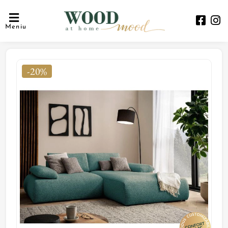
Meniu
-20%