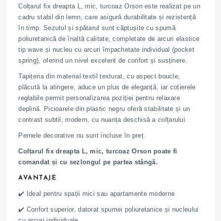
Colțarul fix dreapta L, mic, turcoaz Orson este realizat pe un
cadru stabil din lemn, care asigură durabilitate și rezistență
în timp. Sezutul și spătarul sunt căptușite cu spumă
poliuretanică de înaltă calitate, completate de arcuri elastice
tip wave și nucleu cu arcuri împachetate individual (pocket
spring), oferind un nivel excelent de confort și susținere.
Tapițeria din material textil texturat, cu aspect boucle,
plăcută la atingere, aduce un plus de eleganță, iar cotierele
reglabile permit personalizarea poziției pentru relaxare
deplină. Picioarele din plastic negru oferă stabilitate și un
contrast subtil, modern, cu nuanța deschisă a colțarului.
Pernele decorative nu sunt incluse în preț.
Colțarul fix dreapta L, mic, turcoaz Orson poate fi
comandat și cu sezlongul pe partea stângă.
AVANTAJE
✔️ Ideal pentru spații mici sau apartamente moderne
✔️ Confort superior, datorat spumei poliuretanice și nucleului
cu arcuri individuale