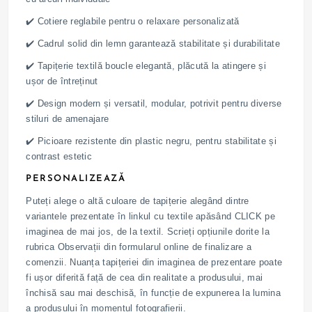
✔️ Cotiere reglabile pentru o relaxare personalizată
✔️ Cadrul solid din lemn garantează stabilitate și durabilitate
✔️ Tapițerie textilă boucle elegantă, plăcută la atingere și
ușor de întreținut
✔️ Design modern și versatil, modular, potrivit pentru diverse
stiluri de amenajare
✔️ Picioare rezistente din plastic negru, pentru stabilitate și
contrast estetic
PERSONALIZEAZĂ
Puteți alege o altă culoare de tapițerie alegând dintre
variantele prezentate în linkul cu textile apăsând CLICK pe
imaginea de mai jos, de la textil. Scrieți opțiunile dorite la
rubrica Observații din formularul online de finalizare a
comenzii. Nuanța tapițeriei din imaginea de prezentare poate
fi ușor diferită față de cea din realitate a produsului, mai
închisă sau mai deschisă, în funcție de expunerea la lumina
a produsului în momentul fotografierii.