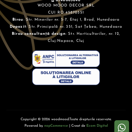
0740083848
WOOD MOOD DECOR SRL
CUI RO 45870351
Birou
: Str. Minerilor nr. 5-7, Etaj 1, Brad, Hunedoara
Depozit
: Str. Principală nr. 351, Sat Țebea, Hunedoara
Birou consultanță design
: Str. Horticultorilor, nr. 12,
Cluj-Napoca, Cluj
Copyright © 2026 woodmood.Toate drepturile rezervate.
Powered by
nopCommerce
| Creat de
Ecom Digital