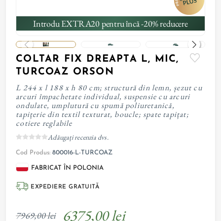
Introdu EXTRA20 pentru încă -20% reducere
COLTAR FIX DREAPTA L, MIC,
TURCOAZ ORSON
L 244 x l 188 x h 80 cm; structură din lemn, șezut cu
arcuri împachetate individual, suspensie cu arcuri
ondulate, umplutură cu spumă poliuretanică,
tapițerie din textil texturat, boucle; spate tapițat;
cotiere reglabile
Adăugați recenzia dvs.
Cod Produs:
800016-L-TURCOAZ
FABRICAT ÎN POLONIA
EXPEDIERE GRATUITĂ
6375,00 lei
7969,00 lei