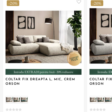
-20%
-20%
Introdu EXTRA20 pentru încă -20% reducere
Introdu E
COLTAR FIX DREAPTA L, MIC, CREM
COLTAR FIX
ORSON
ORSON