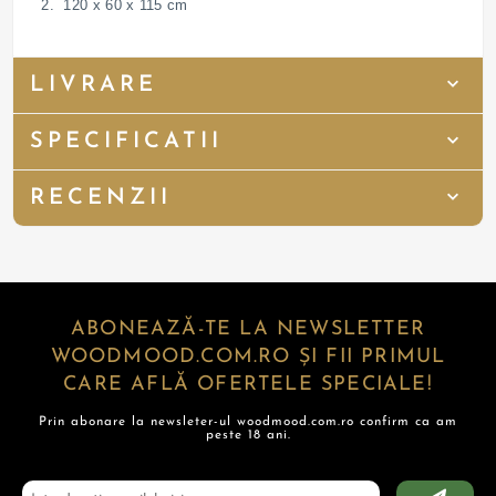
2. 120 x 60 x 115 cm
LIVRARE
SPECIFICATII
RECENZII
ABONEAZĂ-TE LA NEWSLETTER
WOODMOOD.COM.RO ȘI FII PRIMUL
CARE AFLĂ OFERTELE SPECIALE!
Prin abonare la newsleter-ul woodmood.com.ro confirm ca am
peste 18 ani.