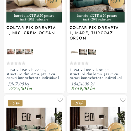
Introdu EXTRA20 pentru
Introdu EXTRA20 pentru
încă -20% reducere
încă -20% reducere
COLTAR FIX DREAPTA
COLTAR FIX DREAPTA
L, MIC, CREM OCEAN
L, MARE, TURCOAZ
ORSON
L 194 x l 168 x h 79 cm;
L 324 x l 188 x h 80 cm;
structură din lemn, șezut cu
structură din lemn, șezut cu
arcuri împachetate individual,
arcuri împachetate individual,
umplutură cu spumă
suspensie cu arcuri ondulate,
5967,00 lei
10436,00 lei
poliuretanică, tapițerie din
umplutură cu spumă
4774,00 lei
8349,00 lei
textil texturat, boucle; spate
poliuretanică, tapițerie din
tapițat
textil texturat, boucle; spate
tapițat; cotiere reglabile
-20%
-20%