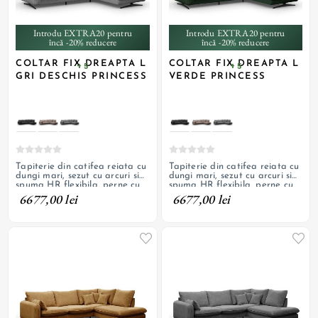
Introdu EXTRA20 pentru
Introdu EXTRA20 pentru
încă -20% reducere
încă -20% reducere
COLTAR FIX DREAPTA L
COLTAR FIX DREAPTA L
+ 5
+ 5
GRI DESCHIS PRINCESS
VERDE PRINCESS
Tapiterie din catifea reiata cu
Tapiterie din catifea reiata cu
dungi mari, sezut cu arcuri si
dungi mari, sezut cu arcuri si
spuma HR flexibila, perne cu
spuma HR flexibila, perne cu
fermoar, picioare metalice
fermoar, picioare metalice
6677,00 lei
6677,00 lei
decorative
decorative