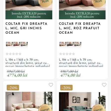
Introdu EXTRA20 pentru
Introdu EXTRA20 pentru
încă -20% reducere
încă -20% reducere
COLTAR FIX DREAPTA
COLTAR FIX DREAPTA
L, MIC, GRI INCHIS
L, MIC, ROZ PRAFUIT
OCEAN
OCEAN
L 194 x l 168 x h 79 cm;
L 194 x l 168 x h 79 cm;
structură din lemn, șezut cu
structură din lemn, șezut cu
arcuri împachetate individual,
arcuri împachetate individual,
umplutură cu spumă
umplutură cu spumă
5967,00 lei
5967,00 lei
poliuretanică, tapițerie din
poliuretanică, tapițerie din
4774,00 lei
4774,00 lei
textil texturat, boucle; spate
textil texturat, boucle; spate
tapițat
tapițat
-20%
-20%