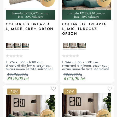
Introdu EXTRA20 pentru
Introdu EXTRA20 pentru
încă -20% reducere
încă -20% reducere
COLTAR FIX DREAPTA
COLTAR FIX DREAPTA
L, MARE, CREM ORSON
L, MIC, TURCOAZ
ORSON
L 324 x l 188 x h 80 cm;
L 244 x l 188 x h 80 cm;
structură din lemn, șezut cu
structură din lemn, șezut cu
arcuri împachetate individual,
arcuri împachetate individual,
suspensie cu arcuri ondulate,
suspensie cu arcuri ondulate,
10436,00 lei
7969,00 lei
umplutură cu spumă
umplutură cu spumă
8349,00 lei
6375,00 lei
poliuretanică, tapițerie din
poliuretanică, tapițerie din
textil texturat, boucle; spate
textil texturat, boucle; spate
tapițat; cotiere reglabile
tapițat; cotiere reglabile
-20%
-20%