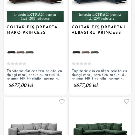
Introdu EXTRA20 pentru
Introdu EXTRA20 pentru
încă -20% reducere
încă -20% reducere
COLTAR FIX DREAPTA L
COLTAR FIX DREAPTA L
+ 5
+ 5
MARO PRINCESS
ALBASTRU PRINCESS
Tapiterie din catifea reiata cu
Tapiterie din catifea reiata cu
dungi mari, sezut cu arcuri si
dungi mari, sezut cu arcuri si
spuma HR flexibila, perne cu
spuma HR flexibila, perne cu
fermoar, picioare metalice
fermoar, picioare metalice
6677,00 lei
6677,00 lei
decorative
decorative