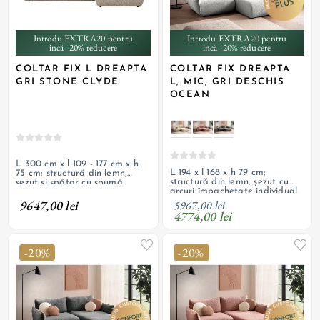
Introdu EXTRA20 pentru
Introdu EXTRA20 pentru
încă -20% reducere
încă -20% reducere
COLTAR FIX L DREAPTA
COLTAR FIX DREAPTA
GRI STONE CLYDE
L, MIC, GRI DESCHIS
OCEAN
L 300 cm x l 109 - 177 cm x h
L 194 x l 168 x h 79 cm;
75 cm; structură din lemn,
structură din lemn, șezut cu
șezut și spătar cu spumă
arcuri împachetate individual,
poliuretanică și arcuri
umplutură cu spumă
ondulate, tapițerie din
9647,00 lei
5967,00 lei
poliuretanică, tapițerie din
material textil, ladă de
4774,00 lei
textil texturat, boucle; spate
depozitare, personalizabil
tapițat
-20%
-20%