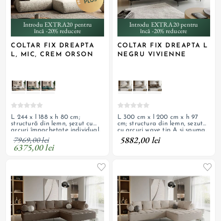
Introdu EXTRA20 pentru
Introdu EXTRA20 pentru
încă -20% reducere
încă -20% reducere
COLTAR FIX DREAPTA
COLTAR FIX DREAPTA L
L, MIC, CREM ORSON
NEGRU VIVIENNE
L 244 x l 188 x h 80 cm;
L 300 cm x l 200 cm x h 97
structură din lemn, șezut cu
cm; structura din lemn, sezut
arcuri împachetate individual,
cu arcuri wave tip A si spuma,
suspensie cu arcuri ondulate,
tapiterie din textil boucle, tiv
5882,00 lei
7969,00 lei
umplutură cu spumă
decorativ de contrast alb din
6375,00 lei
poliuretanică, tapițerie din
piele ecologica, picioare din
textil texturat, boucle; spate
metal vopsite negru
tapițat; cotiere reglabile