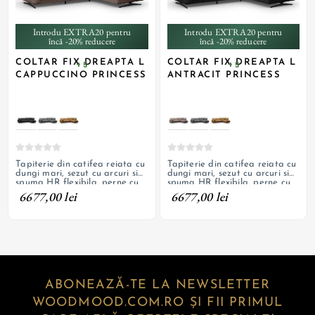
Introdu EXTRA20 pentru
Introdu EXTRA20 pentru
încă -20% reducere
încă -20% reducere
COLTAR FIX DREAPTA L
COLTAR FIX DREAPTA L
+ 5
+ 5
CAPPUCCINO PRINCESS
ANTRACIT PRINCESS
Tapiterie din catifea reiata cu
Tapiterie din catifea reiata cu
dungi mari, sezut cu arcuri si
dungi mari, sezut cu arcuri si
spuma HR flexibila, perne cu
spuma HR flexibila, perne cu
fermoar, picioare metalice
fermoar, picioare metalice
6677,00 lei
6677,00 lei
decorative
decorative
ABONEAZĂ-TE LA NEWSLETTER
WOODMOOD.COM.RO ȘI FII PRIMUL