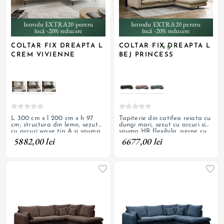
Introdu EXTRA20 pentru
Introdu EXTRA20 pentru
încă -20% reducere
încă -20% reducere
COLTAR FIX DREAPTA L
COLTAR FIX DREAPTA L
+ 5
CREM VIVIENNE
BEJ PRINCESS
L 300 cm x l 200 cm x h 97
Tapiterie din catifea reiata cu
cm; structura din lemn, sezut
dungi mari, sezut cu arcuri si
cu arcuri wave tip A si spuma,
spuma HR flexibila, perne cu
tapiterie din textil boucle, tiv
fermoar, picioare metalice
5882,00 lei
6677,00 lei
decorativ de contrast din piele
decorative
ecologica maro, picioare din
metal vopsite negru