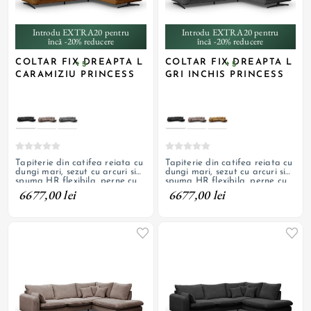
Introdu EXTRA20 pentru
Introdu EXTRA20 pentru
încă -20% reducere
încă -20% reducere
COLTAR FIX DREAPTA L
COLTAR FIX DREAPTA L
+ 5
+ 5
CARAMIZIU PRINCESS
GRI INCHIS PRINCESS
Tapiterie din catifea reiata cu
Tapiterie din catifea reiata cu
dungi mari, sezut cu arcuri si
dungi mari, sezut cu arcuri si
spuma HR flexibila, perne cu
spuma HR flexibila, perne cu
fermoar, picioare metalice
fermoar, picioare metalice
6677,00 lei
6677,00 lei
decorative
decorative