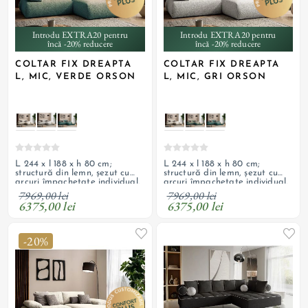
Introdu EXTRA20 pentru
Introdu EXTRA20 pentru
încă -20% reducere
încă -20% reducere
COLTAR FIX DREAPTA
COLTAR FIX DREAPTA
L, MIC, VERDE ORSON
L, MIC, GRI ORSON
L 244 x l 188 x h 80 cm;
L 244 x l 188 x h 80 cm;
structură din lemn, șezut cu
structură din lemn, șezut cu
arcuri împachetate individual,
arcuri împachetate individual,
suspensie cu arcuri ondulate,
suspensie cu arcuri ondulate,
7969,00 lei
7969,00 lei
umplutură cu spumă
umplutură cu spumă
6375,00 lei
6375,00 lei
poliuretanică, tapițerie din
poliuretanică, tapițerie din
textil texturat, boucle; spate
textil texturat, boucle; spate
tapițat; cotiere reglabile
tapițat; cotiere reglabile
-20%