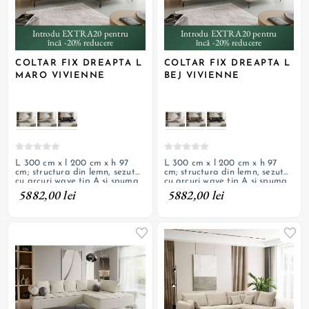
Introdu EXTRA20 pentru
Introdu EXTRA20 pentru
încă -20% reducere
încă -20% reducere
COLTAR FIX DREAPTA L
COLTAR FIX DREAPTA L
MARO VIVIENNE
BEJ VIVIENNE
L 300 cm x l 200 cm x h 97
L 300 cm x l 200 cm x h 97
cm; structura din lemn, sezut
cm; structura din lemn, sezut
cu arcuri wave tip A si spuma,
cu arcuri wave tip A si spuma,
tapiterie din textil boucle, tiv
tapiterie din textil boucle, tiv
5882,00 lei
5882,00 lei
decorativ de contrast din piele
decorativ de contrast din piele
ecologica crem, picioare din
ecologica maro, picioare din
metal vopsite negru
metal vopsite negru