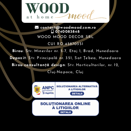
contact@woodmood.com.ro
0740083848
WOOD MOOD DECOR SRL
CUI RO 45870351
Birou
: Str. Minerilor nr. 5-7, Etaj 1, Brad, Hunedoara
Depozit
: Str. Principală nr. 351, Sat Țebea, Hunedoara
Birou consultanță design
: Str. Horticultorilor, nr. 12,
Cluj-Napoca, Cluj