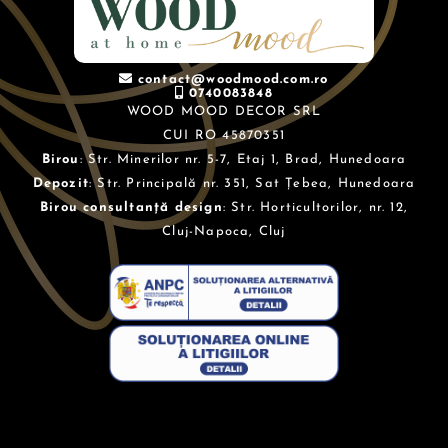
contact@woodmood.com.ro
0740083848
WOOD MOOD DECOR SRL
CUI RO 45870351
Birou
: Str. Minerilor nr. 5-7, Etaj 1, Brad, Hunedoara
Depozit
: Str. Principală nr. 351, Sat Țebea, Hunedoara
Birou consultanță design
: Str. Horticultorilor, nr. 12,
Cluj-Napoca, Cluj