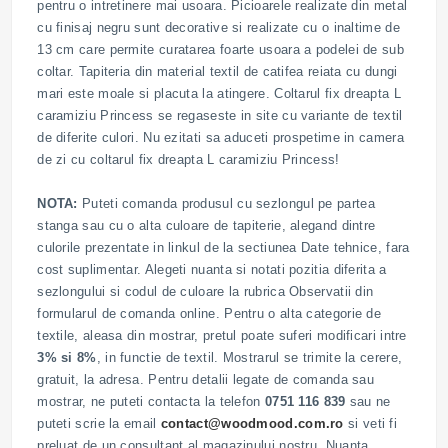
pentru o intretinere mai usoara. Picioarele realizate din metal
cu finisaj negru sunt decorative si realizate cu o inaltime de
13 cm care permite curatarea foarte usoara a podelei de sub
coltar. Tapiteria din material textil de catifea reiata cu dungi
mari este moale si placuta la atingere. Coltarul fix dreapta L
caramiziu Princess se regaseste in site cu variante de textil
de diferite culori. Nu ezitati sa aduceti prospetime in camera
de zi cu coltarul fix dreapta L caramiziu Princess!
NOTA:
Puteti comanda produsul cu sezlongul pe partea
stanga sau cu o alta culoare de tapiterie, alegand dintre
culorile prezentate in linkul de la sectiunea Date tehnice, fara
cost suplimentar. Alegeti nuanta si notati pozitia diferita a
sezlongului si codul de culoare la rubrica Observatii din
formularul de comanda online. Pentru o alta categorie de
textile, aleasa din mostrar, pretul poate suferi modificari intre
3% si 8%
, in functie de textil. Mostrarul se trimite la cerere,
gratuit, la adresa. Pentru detalii legate de comanda sau
mostrar, ne puteti contacta la telefon
0751 116 839
sau ne
puteti scrie la email
contact@woodmood.com.ro
si veti fi
preluat de un consultant al magazinului nostru. Nuanta