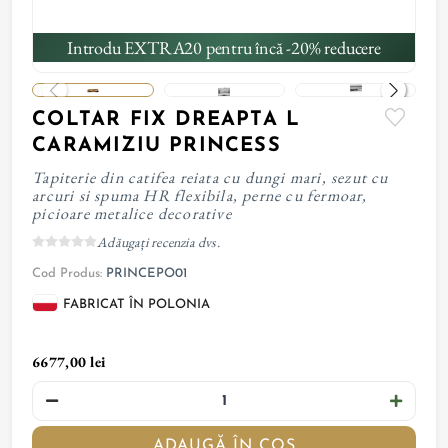
Introdu EXTRA20 pentru încă -20% reducere
COLTAR FIX DREAPTA L
CARAMIZIU PRINCESS
Tapiterie din catifea reiata cu dungi mari, sezut cu
arcuri si spuma HR flexibila, perne cu fermoar,
picioare metalice decorative
Adăugați recenzia dvs.
Cod Produs:
PRINCEPO01
FABRICAT ÎN POLONIA
6677,00 lei
ADAUGĂ ÎN COȘ