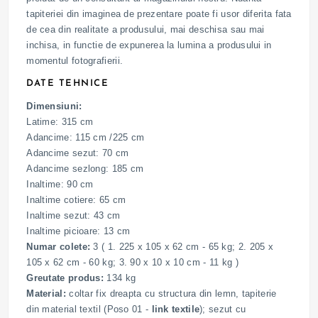
tapiteriei din imaginea de prezentare poate fi usor diferita fata
de cea din realitate a produsului, mai deschisa sau mai
inchisa, in functie de expunerea la lumina a produsului in
momentul fotografierii.
DATE TEHNICE
Dimensiuni:
Latime: 315 cm
Adancime: 115 cm /225 cm
Adancime sezut: 70 cm
Adancime sezlong: 185 cm
Inaltime: 90 cm
Inaltime cotiere: 65 cm
Inaltime sezut: 43 cm
Inaltime picioare: 13 cm
Numar colete:
3 ( 1. 225 x 105 x 62 cm - 65 kg; 2. 205 x
105 x 62 cm - 60 kg; 3. 90 x 10 x 10 cm - 11 kg )
Greutate produs:
134 kg
Material:
coltar fix dreapta cu structura din lemn, tapiterie
din material textil (Poso 01 -
link textile
); sezut cu