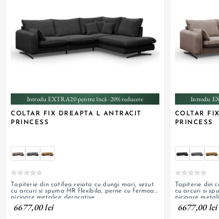
+ 5
Introdu EXTRA20 pentru încă -20% reducere
Introdu E
COLTAR FIX DREAPTA L ANTRACIT
COLTAR FI
PRINCESS
PRINCESS
Tapiterie din catifea reiata cu dungi mari, sezut
Tapiterie din c
cu arcuri si spuma HR flexibila, perne cu fermoar,
cu arcuri si s
picioare metalice decorative
picioare metal
6677,00 lei
6677,00 lei