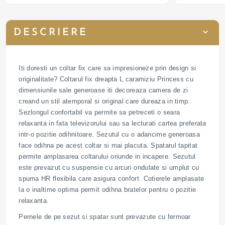
DESCRIERE
Iti doresti un coltar fix care sa impresioneze prin design si
originalitate? Coltarul fix dreapta L caramiziu Princess cu
dimensiunile sale generoase iti decoreaza camera de zi
creand un stil atemporal si original care dureaza in timp.
Sezlongul confortabil va permite sa petreceti o seara
relaxanta in fata televizorului sau sa lecturati cartea preferata
intr-o pozitie odihnitoare. Sezutul cu o adancime generoasa
face odihna pe acest coltar si mai placuta. Spatarul tapitat
permite amplasarea coltarului oriunde in incapere. Sezutul
este prevazut cu suspensie cu arcuri ondulate si umplut cu
spuma HR flexibila care asigura confort. Cotierele amplasate
la o inaltime optima permit odihna bratelor pentru o pozitie
relaxanta.
Pernele de pe sezut si spatar sunt prevazute cu fermoar