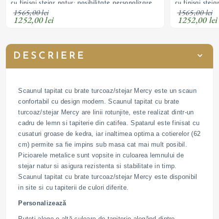
cu finisaj stejar natur; posibilitate personalizare
cu finisaj stej
1565,00 lei
1565,00 lei
1252,00 lei
1252,00 lei
DESCRIERE
Scaunul tapitat cu brate turcoaz/stejar Mercy este un scaun
confortabil cu design modern. Scaunul tapitat cu brate
turcoaz/stejar Mercy are linii rotunjite, este realizat dintr-un
cadru de lemn si tapiterie din catifea. Spatarul este finisat cu
cusaturi groase de kedra, iar inaltimea optima a cotierelor (62
cm) permite sa fie impins sub masa cat mai mult posibil.
Picioarele metalice sunt vopsite in culoarea lemnului de
stejar natur si asigura rezistenta si stabilitate in timp.
Scaunul tapitat cu brate turcoaz/stejar Mercy este disponibil
in site si cu tapiterii de culori diferite.
Personalizează
Puteți alege o altă culoare de tapițerie alegând dintre