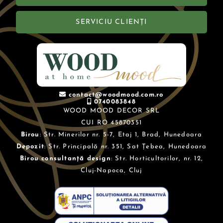
SERVICIU CLIENȚI
contact@woodmood.com.ro
0740083848
WOOD MOOD DECOR SRL
CUI RO 45870351
Birou
: Str. Minerilor nr. 5-7, Etaj 1, Brad, Hunedoara
Depozit
: Str. Principală nr. 351, Sat Țebea, Hunedoara
Birou consultanță design
: Str. Horticultorilor, nr. 12,
Cluj-Napoca, Cluj