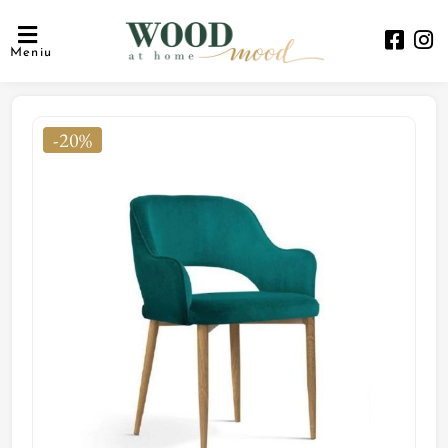
Meniu
-20%