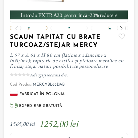
Introdu EXTRA20 pentru încă -20% reducere
SCAUN TAPITAT CU BRATE
TURCOAZ/STEJAR MERCY
L 57 x A 61 x H 80 cm (lățime x adâncime x
înălțime); tapițerie de catifea și picioare metalice cu
finisaj stejar natur; posibilitate personalizare
Adăugați recenzia dvs.
Cod Produs:
MERCYBL85DAB
FABRICAT ÎN POLONIA
EXPEDIERE GRATUITĂ
1252,00 lei
1565,00 lei