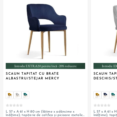
+ 2
Introdu EXTRA20 pentru încă -20% reducere
Introdu E
SCAUN TAPITAT CU BRATE
SCAUN TAP
ALBASTRU/STEJAR MERCY
DESCHIS/S
L 57 x A 61 x H 80 cm (lățime x adâncime x
L 57 x A 61 x 
înălțime); tapițerie de catifea și picioare metalice
înălțime); tapi