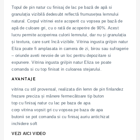
Topul de pin natur cu finisaj de lac pe bază de apă si
granulația vizibilă dedesubt reflectă frumusețea lemnului
natural. Corpul vitrinei este acoperit cu vopsea pe bază de
apă de culoare gri, cu o rată de acoperire de 90%. Acest
lucru permite acoperirea culorii lemnului, dar nu și granulația
și textura, care sunt încă vizibile. Vitrina ingusta gri/pin natur
Eliza poate fi amplasata in camera de zi, birou sau sufragerie
– oriunde aveti nevoie de un loc pentru depozitare si
expunere. Vitrina ingusta gri/pin natur Eliza se poate
comanda si cu top finisat in culoarea stejarului.
AVANTAJE
vitrina cu stil provensal, realizata din lemn de pin finlandez
frezare preciza și mânere fermecătoare tip buton
top cu finisaj natur cu lac pe baza de apa
corp vitrina vopsit gri cu vopsea pe baza de apa
butonii se pot comanda si cu finisaj auriu antichizat
inchidere soft
VEZI AICI VIDEO