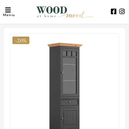
Meniu
-20%