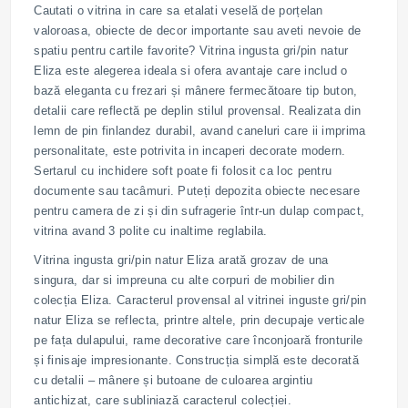
Cautati o vitrina in care sa etalati veselă de porțelan
valoroasa, obiecte de decor importante sau aveti nevoie de
spatiu pentru cartile favorite? Vitrina ingusta gri/pin natur
Eliza este alegerea ideala si ofera avantaje care includ o
bază eleganta cu frezari și mânere fermecătoare tip buton,
detalii care reflectă pe deplin stilul provensal. Realizata din
lemn de pin finlandez durabil, avand caneluri care ii imprima
personalitate, este potrivita in incaperi decorate modern.
Sertarul cu inchidere soft poate fi folosit ca loc pentru
documente sau tacâmuri. Puteți depozita obiecte necesare
pentru camera de zi și din sufragerie într-un dulap compact,
vitrina avand 3 polite cu inaltime reglabila.
Vitrina ingusta gri/pin natur Eliza arată grozav de una
singura, dar si impreuna cu alte corpuri de mobilier din
colecția Eliza. Caracterul provensal al vitrinei inguste gri/pin
natur Eliza se reflecta, printre altele, prin decupaje verticale
pe fața dulapului, rame decorative care înconjoară fronturile
și finisaje impresionante. Construcția simplă este decorată
cu detalii – mânere și butoane de culoarea argintiu
antichizat, care subliniază caracterul colecției.