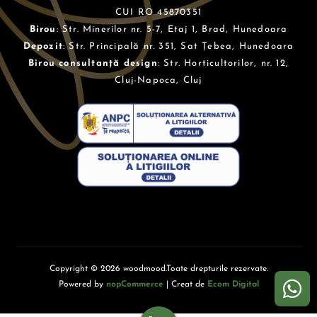
CUI RO 45870351
Birou
: Str. Minerilor nr. 5-7, Etaj 1, Brad, Hunedoara
Depozit
: Str. Principală nr. 351, Sat Țebea, Hunedoara
Birou consultanță design
: Str. Horticultorilor, nr. 12,
Cluj-Napoca, Cluj
Copyright © 2026 woodmood.Toate drepturile rezervate.
Powered by
nopCommerce
| Creat de
Ecom Digital