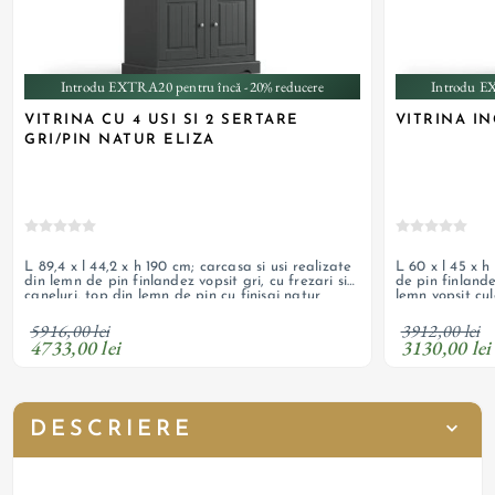
Introdu EXTRA20 pentru încă -20% reducere
Introdu E
VITRINA CU 4 USI SI 2 SERTARE
VITRINA IN
GRI/PIN NATUR ELIZA
L 89,4 x l 44,2 x h 190 cm; carcasa si usi realizate
L 60 x l 45 x h
din lemn de pin finlandez vopsit gri, cu frezari si
de pin finlande
caneluri, top din lemn de pin cu finisaj natur
lemn vopsit cul
lacuit
5916,00 lei
3912,00 lei
4733,00 lei
3130,00 lei
DESCRIERE