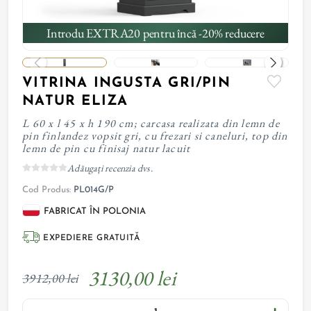
Introdu EXTRA20 pentru încă -20% reducere
VITRINA INGUSTA GRI/PIN
NATUR ELIZA
L 60 x l 45 x h 190 cm; carcasa realizata din lemn de
pin finlandez vopsit gri, cu frezari si caneluri, top din
lemn de pin cu finisaj natur lacuit
Adăugați recenzia dvs.
Cod Produs:
PL014G/P
FABRICAT ÎN POLONIA
EXPEDIERE GRATUITĂ
3130,00 lei
3912,00 lei