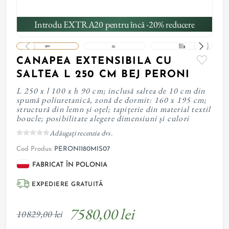
Introdu EXTRA20 pentru încă -20% reducere
CANAPEA EXTENSIBILA CU
SALTEA L 250 CM BEJ PERONI
L 250 x l 100 x h 90 cm; inclusă saltea de 10 cm din
spumă poliuretanică, zonă de dormit: 160 x 195 cm;
structură din lemn și oțel; tapițerie din material textil
boucle; posibilitate alegere dimensiuni și culori
Adăugați recenzia dvs.
Cod Produs:
PERONI180MIS07
FABRICAT ÎN POLONIA
EXPEDIERE GRATUITĂ
7580,00 lei
10829,00 lei