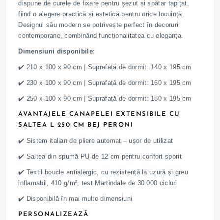
dispune de curele de fixare pentru șezut și spătar tapițat,
fiind o alegere practică și estetică pentru orice locuință.
Designul său modern se potrivește perfect în decoruri
contemporane, combinând funcționalitatea cu eleganța.
Dimensiuni disponibile:
✔️ 210 x 100 x 90 cm | Suprafață de dormit: 140 x 195 cm
✔️ 230 x 100 x 90 cm | Suprafață de dormit: 160 x 195 cm
✔️ 250 x 100 x 90 cm | Suprafață de dormit: 180 x 195 cm
AVANTAJELE CANAPELEI EXTENSIBILE CU
SALTEA L 250 CM BEJ PERONI
✔️ Sistem italian de pliere automat – ușor de utilizat
✔️ Saltea din spumă PU de 12 cm pentru confort sporit
✔️ Textil boucle antialergic, cu rezistență la uzură și greu
inflamabil, 410 g/m², test Martindale de 30.000 cicluri
✔️ Disponibilă în mai multe dimensiuni
PERSONALIZEAZĂ