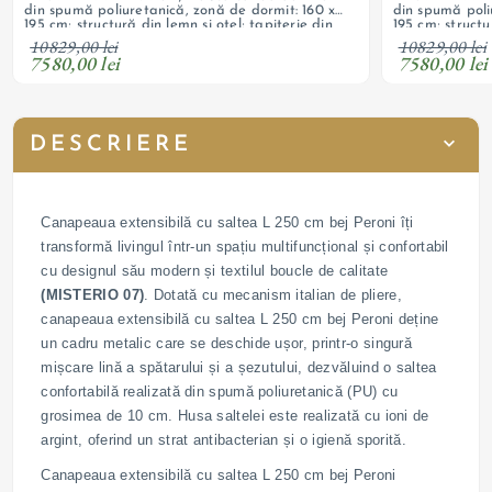
din spumă poliuretanică, zonă de dormit: 160 x
din spumă poli
195 cm; structură din lemn și oțel; tapițerie din
195 cm; structu
material textil boucle; posibilitate alegere
material textil
10829,00 lei
10829,00 lei
dimensiuni și culori
dimensiuni și cu
7580,00 lei
7580,00 lei
DESCRIERE
Canapeaua extensibilă cu saltea L 250 cm bej Peroni îți
transformă livingul într-un spațiu multifuncțional și confortabil
cu designul său modern și textilul boucle de calitate
(MISTERIO 07)
. Dotată cu mecanism italian de pliere,
canapeaua extensibilă cu saltea L 250 cm bej Peroni deține
un cadru metalic care se deschide ușor, printr-o singură
mișcare lină a spătarului și a șezutului, dezvăluind o saltea
confortabilă realizată din spumă poliuretanică (PU) cu
grosimea de 10 cm. Husa saltelei este realizată cu ioni de
argint, oferind un strat antibacterian și o igienă sporită.
Canapeaua extensibilă cu saltea L 250 cm bej Peroni