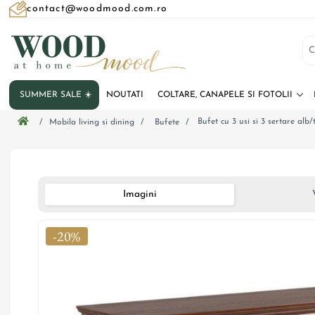
contact@woodmood.com.ro
SUMMER SALE ☀️
NOUTATI
COLTARE, CANAPELE SI FOTOLII
Bufet cu 3 usi si 3 sertare alb
/
Mobila living si dining
/
Bufete
/
Imagini
-20%