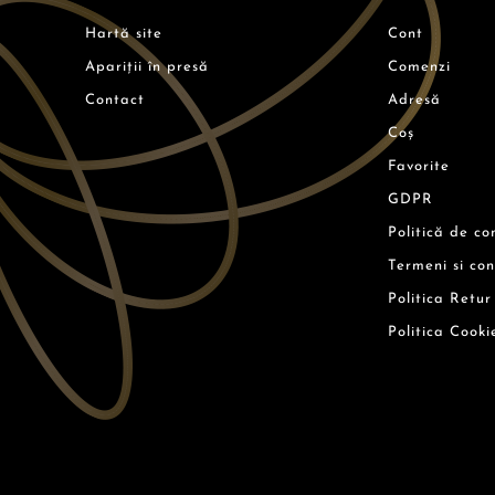
Hartă site
Cont
Apariții în presă
Comenzi
Contact
Adresă
Coș
Favorite
GDPR
Politică de co
Termeni si con
Politica Retur
Politica Cooki