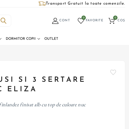
Transport Gratuit la toate comenzile.
0
0
CONT
FAVORITE
COȘ
DORMITOR COPII
OUTLET
USI SI 3 SERTARE
C ELIZA
finlandez finisat alb cu top de culoare nuc