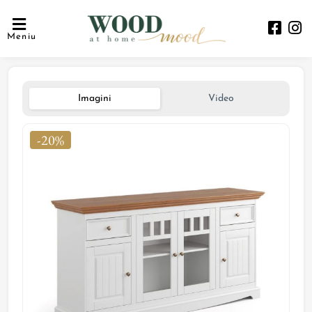
Meniu
Imagini
Video
-20%