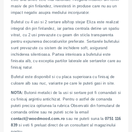
masiv de pin finlandez, investesti in produse care nu au un
impact negativ asupra mediului inconjurator.
Bufetul cu 4 usi si 2 sertare alb/top stejar Eliza este realizat
integral din pin finlandez, iar partea centrala detine un spatiu
vitrat, cu 2 usi prevazute cu geam din sticla transparenta
pentru expunerea decoratiunilor preferate. Sertarele bufetului
sunt prevazute cu sistem de inchidere soft, asigurand
inchiderea silentioasa. Partea interioara a bufetului este
finisata alb, cu exceptia partilor laterale ale sertarelor care au
finisaj natur.
Bufetul este disponibil si cu placa superioara cu finisaj de
culoare alb sau nuc, variante pe care le puteti gasi in site.
NOTA:
Butonii metalici de la usi si sertare pot fi comandati si
cu finisaj argintiu antichizat. Pentru o astfel de comanda
puteti preciza optiunea la rubrica Observatii din formularul de
comanda online sau ne puteti scrie la email
contact@woodmood.com.ro
sau ne puteti suna la
0751 116
839
si veti fi preluat direct de un consultant al magazinului
nostru.