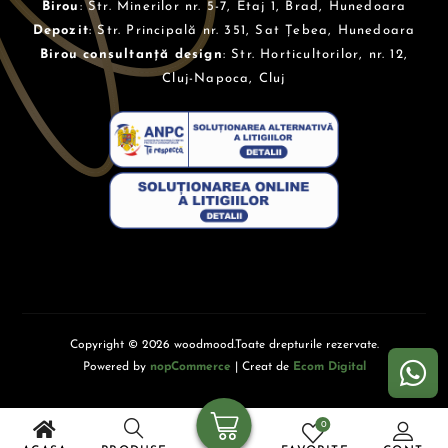
Birou
: Str. Minerilor nr. 5-7, Etaj 1, Brad, Hunedoara
Depozit
: Str. Principală nr. 351, Sat Țebea, Hunedoara
Birou consultanță design
: Str. Horticultorilor, nr. 12,
Cluj-Napoca, Cluj
Copyright © 2026 woodmood.Toate drepturile rezervate.
Powered by
nopCommerce
| Creat de
Ecom Digital
0