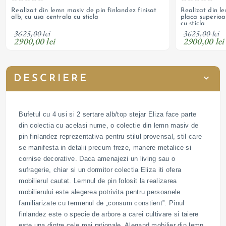
Realizat din lemn masiv de pin finlandez finisat
Realizat din l
alb, cu usa centrala cu sticla
placa superioa
cu sticla
3625,00 lei
3625,00 lei
2900,00 lei
2900,00 lei
DESCRIERE
Bufetul cu 4 usi si 2 sertare alb/top stejar Eliza face parte
din colectia cu acelasi nume, o colectie din lemn masiv de
pin finlandez reprezentativa pentru stilul provensal, stil care
se manifesta in detalii precum freze, manere metalice si
cornise decorative. Daca amenajezi un living sau o
sufragerie, chiar si un dormitor colectia Eliza iti ofera
mobilierul cautat. Lemnul de pin folosit la realizarea
mobilierului este alegerea potrivita pentru persoanele
familiarizate cu termenul de „consum constient”. Pinul
finlandez este o specie de arbore a carei cultivare si taiere
este una dintre cele mai rationale. Alegand mobilier din lemn