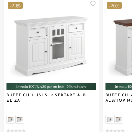
-20%
-20%
Introdu EXTRA20 pentru încă -20% reducere
Introdu E
BUFET CU 3 USI SI 2 SERTARE ALB
BUFET CU 3
ELIZA
ALB/TOP N