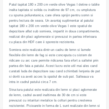
Patul tapitat 180 x 200 cm verde olive Vegas I detine o tablie
inalta tapitata si solida cu inaltime de 97 cm, cu umplutura
cu spuma poliuretanica, care ofera sprijin pentru somn si
pentru lectura de seara. Un avantaj suplimentar al patului
tapitat 180 x 200 cm verde olive Vegas I este spatiul de
depozitare aflat sub somiera, impartit in doua compartimente,
realizat din placi aglomerate si prevazut in partea inferioara
cu placa din HDF care ii sporeste rezistenta.
Somiera este realizata dintr-un cadru de lemn si lamele
flexibile din lemn de fag si este conceputa cu sistem de
ridicare cu arc care permite ridicarea fara efort a saltelei prin
partea din fata a patului. Acest lucru este util mai ales cand
curatati lada de depozitare sau cand schimbati lenjeria de pat
si doriti sa aveti acces la spatiul de sub pat. Salteaua va
intra in cadrul patului circa 7 cm.
Structura patului este realizata din lemn si placi aglomerate
de lemn, cadrul avand inaltimea de 30 de cm si este
prevazut cu intarituri metalice la colturi pentru cresterea
rezistentei. Picioarele in forma de L sunt realizate din lemn si