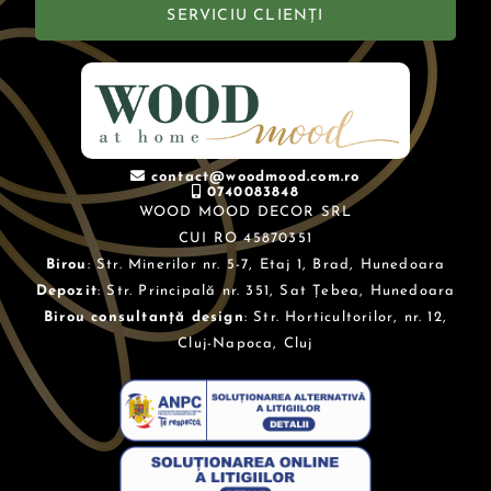
SERVICIU CLIENȚI
contact@woodmood.com.ro
0740083848
WOOD MOOD DECOR SRL
CUI RO 45870351
Birou
: Str. Minerilor nr. 5-7, Etaj 1, Brad, Hunedoara
Depozit
: Str. Principală nr. 351, Sat Țebea, Hunedoara
Birou consultanță design
: Str. Horticultorilor, nr. 12,
Cluj-Napoca, Cluj