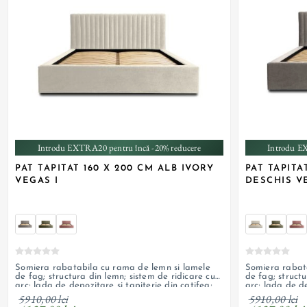
+ 3
Introdu EXTRA20 pentru încă -20% reducere
Introdu E
PAT TAPITAT 160 X 200 CM ALB IVORY
PAT TAPITA
VEGAS I
DESCHIS V
Somiera rabatabila cu rama de lemn si lamele
Somiera rabat
de fag; structura din lemn; sistem de ridicare cu
de fag; structu
arc; lada de depozitare si tapiterie din catifea;
arc; lada de de
personalizabil
structurata; pe
5910,00 lei
5910,00 lei