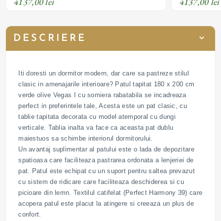
4137,00 lei
4137,00 lei
DESCRIERE
Iti doresti un dormitor modern, dar care sa pastreze stilul
clasic in amenajarile interioare? Patul tapitat 180 x 200 cm
verde olive Vegas I cu somiera rabatabila se incadreaza
perfect in preferintele tale, Acesta este un pat clasic, cu
tablie tapitata decorata cu model atemporal cu dungi
verticale. Tablia inalta va face ca aceasta pat dublu
maiestuos sa schimbe interiorul dormitorului.
Un avantaj suplimentar al patului este o lada de depozitare
spatioasa care faciliteaza pastrarea ordonata a lenjeriei de
pat. Patul este echipat cu un suport pentru saltea prevazut
cu sistem de ridicare care faciliteaza deschiderea si cu
picioare din lemn. Textilul catifelat (Perfect Harmony 39) care
acopera patul este placut la atingere si creeaza un plus de
confort.