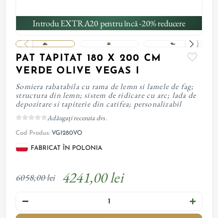
Introdu EXTRA20 pentru încă -20% reducere
PAT TAPITAT 180 X 200 CM
VERDE OLIVE VEGAS I
Somiera rabatabila cu rama de lemn si lamele de fag;
structura din lemn; sistem de ridicare cu arc; lada de
depozitare si tapiterie din catifea; personalizabil
Adăugați recenzia dvs.
Cod Produs:
VGI280VO
FABRICAT ÎN POLONIA
4241,00 lei
6058,00 lei