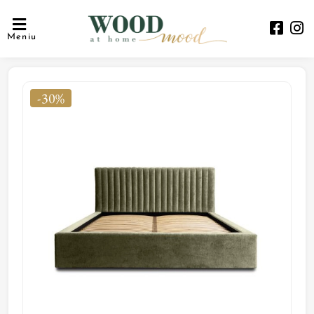
Meniu
-30%