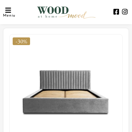
Meniu
-30%