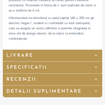
prevazut cu intarituri metalice la colturi pentru cresterea
rezistentei. Picioarele in forma de L sunt realizate din lemn si
au o inaltime de 4 cm.
Infrumusetati-va dormitorul cu patul tapitat 160 x 200 cm gri
deschis Vegas I, modern si confortabil cu look atemporal,
care va asigura un somn odihnitor si permite integrarea in
orice stil de design interior, de la clasic la minimalist,
contemporan.
LIVRARE
SPECIFICATII
RECENZII
DETALII SUPLIMENTARE