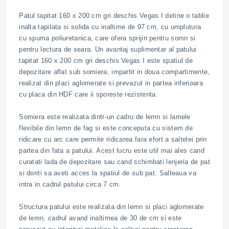
Patul tapitat 160 x 200 cm gri deschis Vegas I detine o tablie
inalta tapitata si solida cu inaltime de 97 cm, cu umplutura
cu spuma poliuretanica, care ofera sprijin pentru somn si
pentru lectura de seara. Un avantaj suplimentar al patului
tapitat 160 x 200 cm gri deschis Vegas I este spatiul de
depozitare aflat sub somiera, impartit in doua compartimente,
realizat din placi aglomerate si prevazut in partea inferioara
cu placa din HDF care ii sporeste rezistenta.
Somiera este realizata dintr-un cadru de lemn si lamele
flexibile din lemn de fag si este conceputa cu sistem de
ridicare cu arc care permite ridicarea fara efort a saltelei prin
partea din fata a patului. Acest lucru este util mai ales cand
curatati lada de depozitare sau cand schimbati lenjeria de pat
si doriti sa aveti acces la spatiul de sub pat. Salteaua va
intra in cadrul patului circa 7 cm.
Structura patului este realizata din lemn si placi aglomerate
de lemn, cadrul avand inaltimea de 30 de cm si este