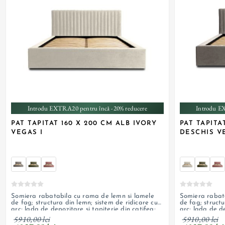
+ 3
Introdu EXTRA20 pentru încă -20% reducere
Introdu E
PAT TAPITAT 160 X 200 CM ALB IVORY
PAT TAPITA
VEGAS I
DESCHIS V
Somiera rabatabila cu rama de lemn si lamele
Somiera rabat
de fag; structura din lemn; sistem de ridicare cu
de fag; structu
arc; lada de depozitare si tapiterie din catifea;
arc; lada de de
personalizabil
structurata; pe
5910,00 lei
5910,00 lei