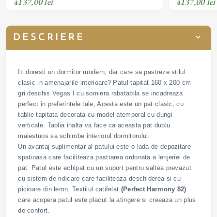
4137,00 lei
4137,00 lei
DESCRIERE
Iti doresti un dormitor modern, dar care sa pastreze stilul
clasic in amenajarile interioare? Patul tapitat 160 x 200 cm
gri deschis Vegas I cu somiera rabatabila se incadreaza
perfect in preferintele tale, Acesta este un pat clasic, cu
tablie tapitata decorata cu model atemporal cu dungi
verticale. Tablia inalta va face ca aceasta pat dublu
maiestuos sa schimbe interiorul dormitorului.
Un avantaj suplimentar al patului este o lada de depozitare
spatioasa care faciliteaza pastrarea ordonata a lenjeriei de
pat. Patul este echipat cu un suport pentru saltea prevazut
cu sistem de ridicare care faciliteaza deschiderea si cu
picioare din lemn. Textilul catifelat
(Perfect Harmony 82)
care acopera patul este placut la atingere si creeaza un plus
de confort.