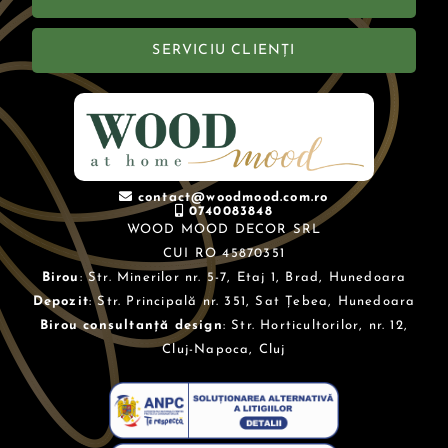
SERVICIU CLIENȚI
contact@woodmood.com.ro
0740083848
WOOD MOOD DECOR SRL
CUI RO 45870351
Birou
: Str. Minerilor nr. 5-7, Etaj 1, Brad, Hunedoara
Depozit
: Str. Principală nr. 351, Sat Țebea, Hunedoara
Birou consultanță design
: Str. Horticultorilor, nr. 12,
Cluj-Napoca, Cluj