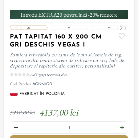
Introdu EXTRA20 pentru încă -20% reducere
PAT TAPITAT 160 X 200 CM
GRI DESCHIS VEGAS I
Somiera rabatabila cu rama de lemn si lamele de fag;
structura din lemn; sistem de ridicare cu arc; lada de
depozitare si tapiterie din catifea; personalizabil
Adăugați recenzia dvs.
Cod Produs:
VGI260GD
FABRICAT ÎN POLONIA
4137,00 lei
5910,00 lei