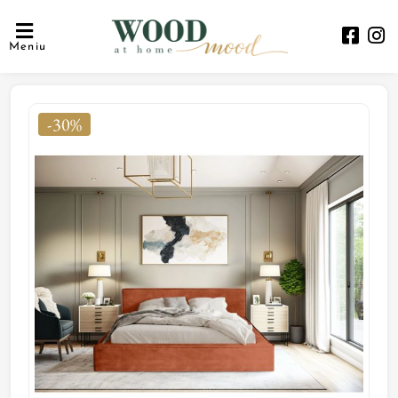
Meniu
-30%