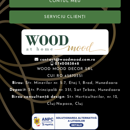
CONTUL MEU
SERVICIU CLIENȚI
contact@woodmood.com.ro
0740083848
WOOD MOOD DECOR SRL
CUI RO 45870351
Birou
: Str. Minerilor nr. 5-7, Etaj 1, Brad, Hunedoara
Depozit
: Str. Principală nr. 351, Sat Țebea, Hunedoara
Birou consultanță design
: Str. Horticultorilor, nr. 12,
Cluj-Napoca, Cluj