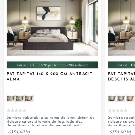
+ 4
Introdu EXTRA20 pentru încă -20% reducere
Introdu E
PAT TAPITAT 140 X 200 CM ANTRACIT
PAT TAPITA
ALMA
DESCHIS A
Somiera rabatabila cu rama de lemn, sistem de
Somiera rabat
ridicare cu arc si lamele de fag, lada de
ridicare cu arc
depozitare si tapiterie din material textil;
depozitare si t
personalizabil
personalizabil
6354,00 lei
6354,00 lei