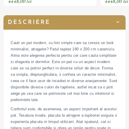
4448,00 lei
4448,00 lei
DESCRIERE
Cauti un pat modern, cu linii simple care sa creeze un look
minimalist, atragator? Patul tapitat 180 x 200 cm caramiziu
Alma este alegerea perfecta pentru cei care cauta simplitate
si eleganta in dormitor. Este un pat cu un aspect modern
care se va potrivi perfect in diverse stiluri de decor. Forma
sa simpla, dreptunghiulara, ii confera un caracter minimalist,
ceea ce il face usor de incadrat in diverse aranjamente. Sunt
disponibile diverse culori de tapiterie, astfel incat sa o poti
alege pe cea care se potriveste cel mai bine cu interiorul si
preferintele tale.
Confortul este, de asemenea, un aspect important al acestui
pat. Tesatura moale, placuta la atingere a tapiteriei asigura o
experienta placuta in timpul utilizarii. Atat spatarul, cat si
tetiera sunt confortabile si ofera un sprijin pentru spate in