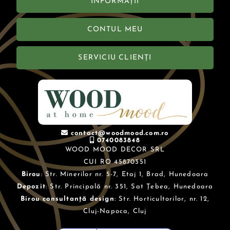
INFORMAȚII
CONTUL MEU
SERVICIU CLIENȚI
contact@woodmood.com.ro
0740083848
WOOD MOOD DECOR SRL
CUI RO 45870351
Birou
: Str. Minerilor nr. 5-7, Etaj 1, Brad, Hunedoara
Depozit
: Str. Principală nr. 351, Sat Țebea, Hunedoara
Birou consultanță design
: Str. Horticultorilor, nr. 12,
Cluj-Napoca, Cluj