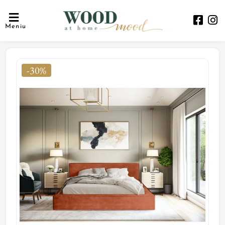
Meniu
-30%