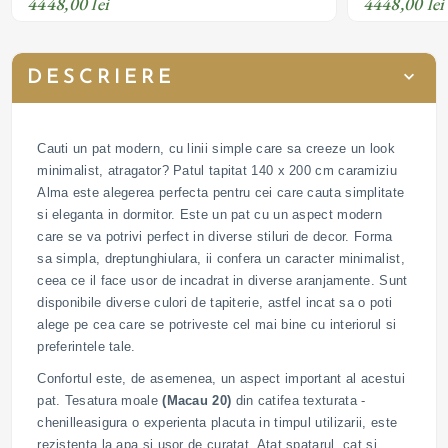
4448,00 lei
4448,00 lei
DESCRIERE
Cauti un pat modern, cu linii simple care sa creeze un look
minimalist, atragator? Patul tapitat 140 x 200 cm caramiziu
Alma este alegerea perfecta pentru cei care cauta simplitate
si eleganta in dormitor. Este un pat cu un aspect modern
care se va potrivi perfect in diverse stiluri de decor. Forma
sa simpla, dreptunghiulara, ii confera un caracter minimalist,
ceea ce il face usor de incadrat in diverse aranjamente. Sunt
disponibile diverse culori de tapiterie, astfel incat sa o poti
alege pe cea care se potriveste cel mai bine cu interiorul si
preferintele tale.
Confortul este, de asemenea, un aspect important al acestui
pat. Tesatura moale
(Macau 20)
din catifea texturata -
chenilleasigura o experienta placuta in timpul utilizarii, este
rezistenta la apa si usor de curatat. Atat spatarul, cat si