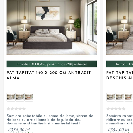
+ 4
Introdu EXTRA20 pentru încă -20% reducere
Introdu E
PAT TAPITAT 140 X 200 CM ANTRACIT
PAT TAPITA
ALMA
DESCHIS A
Somiera rabatabila cu rama de lemn, sistem de
Somiera rabat
ridicare cu arc si lamele de fag, lada de
ridicare cu arc
depozitare si tapiterie din material textil;
depozitare si t
personalizabil
personalizabil
6354,00 lei
6354,00 lei