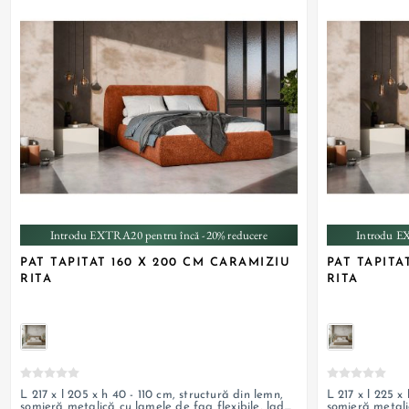
Introdu EXTRA20 pentru încă -20% reducere
Introdu E
PAT TAPITAT 160 X 200 CM CARAMIZIU
PAT TAPITA
RITA
RITA
L 217 x l 205 x h 40 - 110 cm, structură din lemn,
L 217 x l 225 x
somieră metalică cu lamele de fag flexibile, ladă
somieră metali