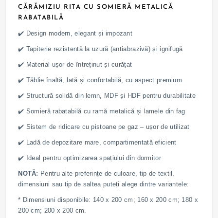
CĂRĂMIZIU RITA CU SOMIERĂ METALICĂ
RABATABILĂ
✔️ Design modern, elegant și impozant
✔️ Tapiterie rezistentă la uzură (antiabrazivă) și ignifugă
✔️ Material ușor de întreținut și curățat
✔️ Tăblie înaltă, lată și confortabilă, cu aspect premium
✔️ Structură solidă din lemn, MDF și HDF pentru durabilitate
✔️ Somieră rabatabilă cu ramă metalică și lamele din fag
✔️ Sistem de ridicare cu pistoane pe gaz – ușor de utilizat
✔️ Ladă de depozitare mare, compartimentată eficient
✔️ Ideal pentru optimizarea spațiului din dormitor
NOTĂ:
Pentru alte preferințe de culoare, tip de textil,
dimensiuni sau tip de saltea puteți alege dintre variantele:
* Dimensiuni disponibile: 140 x 200 cm; 160 x 200 cm; 180 x
200 cm; 200 x 200 cm.