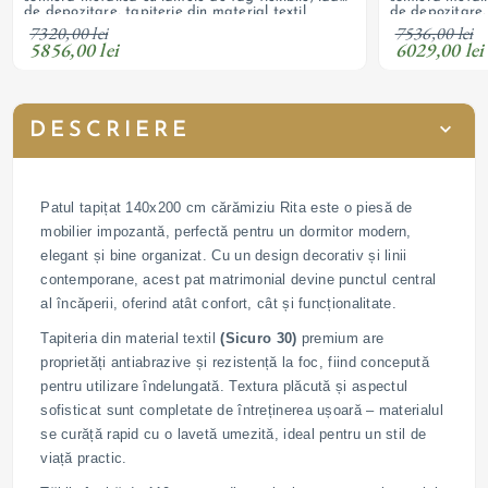
de depozitare, tapițerie din material textil
de depozitare, 
7320,00 lei
7536,00 lei
5856,00 lei
6029,00 lei
DESCRIERE
Patul tapițat 140x200 cm cărămiziu Rita este o piesă de
mobilier impozantă, perfectă pentru un dormitor modern,
elegant și bine organizat. Cu un design decorativ și linii
contemporane, acest pat matrimonial devine punctul central
al încăperii, oferind atât confort, cât și funcționalitate.
Tapiteria din material textil
(Sicuro 30)
premium are
proprietăți antiabrazive și rezistență la foc, fiind concepută
pentru utilizare îndelungată. Textura plăcută și aspectul
sofisticat sunt completate de întreținerea ușoară – materialul
se curăță rapid cu o lavetă umezită, ideal pentru un stil de
viață practic.