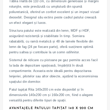
Tăblia înaltă de 110 cm, cu dimensiuni generoase și margini
rotunjite, este prevăzută cu umplutură din spumă
poliuretanică, oferind un confort excelent și un impact vizual
deosebit. Designul său extins peste cadrul patului creează
un efect elegant și luxos.
Structura patului este realizată din lemn, MDF și HDF,
asigurând rezistență și stabilitate în timp. Somiera
rabatabilă, cu ramă metalică și 48 de lamele flexibile din
lemn de fag (24 pe fiecare parte), oferă susținere optimă
pentru saltea și contribuie la un somn odihnitor.
Sistemul de ridicare cu pistoane pe gaz permite acces facil
la lada de depozitare spațioasă, împărțită în două
compartimente. Aceasta este ideală pentru depozitarea
lenjeriei, pilotelor sau altor obiecte, ajutând la economisirea
spațiului din dormitor.
Patul tapițat Rita 140x200 cm este disponibil și în
dimensiunile 140x200 cm și 160x200 cm, fiind o alegere
versatilă pentru diferite tipuri de spații.
AVANTAJELE PATULUI TAPIȚAT 140 X 200 CM