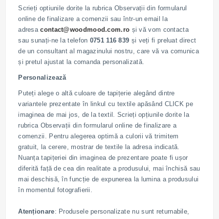
Scrieți optiunile dorite la rubrica Observații din formularul
online de finalizare a comenzii sau într-un email la
adresa
contact@woodmood.com.ro
și vă vom contacta
sau sunați-ne la telefon
0751 116 839
și veți fi preluat direct
de un consultant al magazinului nostru, care vă va comunica
și pretul ajustat la comanda personalizată.
Personalizează
Puteți alege o altă culoare de tapițerie alegând dintre
variantele prezentate în linkul cu textile apăsând CLICK pe
imaginea de mai jos, de la textil. Scrieți opțiunile dorite la
rubrica Observații din formularul online de finalizare a
comenzii. Pentru alegerea optimă a culorii vă trimitem
gratuit, la cerere, mostrar de textile la adresa indicată.
Nuanța tapițeriei din imaginea de prezentare poate fi ușor
diferită față de cea din realitate a produsului, mai închisă sau
mai deschisă, în funcție de expunerea la lumina a produsului
în momentul fotografierii.
Atenționare
: Produsele personalizate nu sunt returnabile,