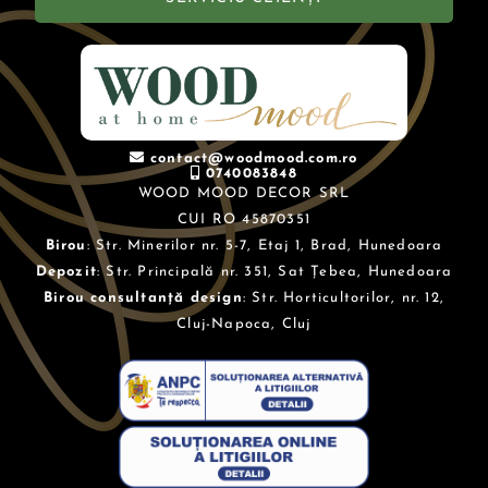
contact@woodmood.com.ro
0740083848
WOOD MOOD DECOR SRL
CUI RO 45870351
Birou
: Str. Minerilor nr. 5-7, Etaj 1, Brad, Hunedoara
Depozit
: Str. Principală nr. 351, Sat Țebea, Hunedoara
Birou consultanță design
: Str. Horticultorilor, nr. 12,
Cluj-Napoca, Cluj