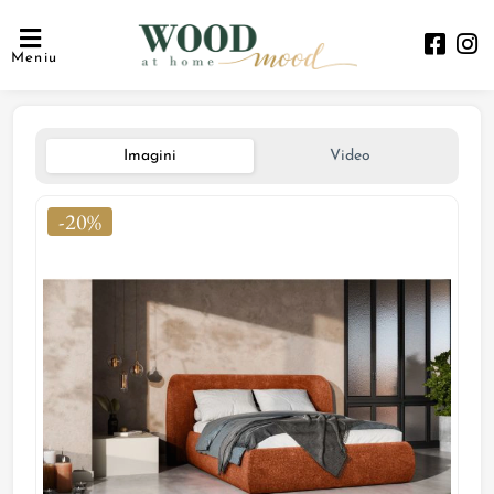
Meniu
Imagini
Video
-20%