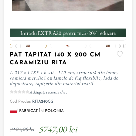
Introdu EXTRA20 pentru încă -20% reducere
PAT TAPITAT 140 X 200 CM
CARAMIZIU RITA
L 217 x l 185 x h 40 - 110 cm, structură din lemn,
somieră metalică cu lamele de fag flexibile, ladă de
depozitare, tapițerie din material textil
Adăugați recenzia dvs.
Cod Produs:
RITA240CG
FABRICAT ÎN POLONIA
5747,00 lei
7184,00 lei