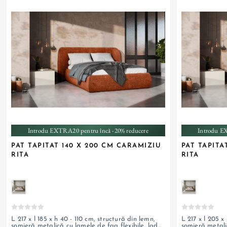
Introdu EXTRA20 pentru încă -20% reducere
Introdu E
PAT TAPITAT 140 X 200 CM CARAMIZIU
PAT TAPITA
RITA
RITA
L 217 x l 185 x h 40 - 110 cm, structură din lemn,
L 217 x l 205 x
somieră metalică cu lamele de fag flexibile, ladă
somieră metali