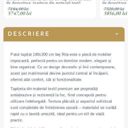
de depozitare, tapițerie din material textil
de depozitare, 
7184,00 lei
7320,00 lei
5747,00 lei
5856,00 lei
DESCRIERE
Patul tapițat 180x200 cm bej Rita este o piesă de mobilier
impozantă, perfectă pentru un dormitor modern, elegant și
bine organizat. Cu un design decorativ și linii contemporane,
acest pat matrimonial devine punctul central al încăperii,
oferind atât confort, cât și funcționalitate.
Tapițeria din material textil premium are proprietăți
antiabrazive și rezistență la foc, fiind concepută pentru
utilizare îndelungată. Textura plăcută și aspectul sofisticat
sunt completate de întreținerea ușoară – materialul se curăță
rapid cu o lavetă umezită, ideal pentru un stil de viață
practic.