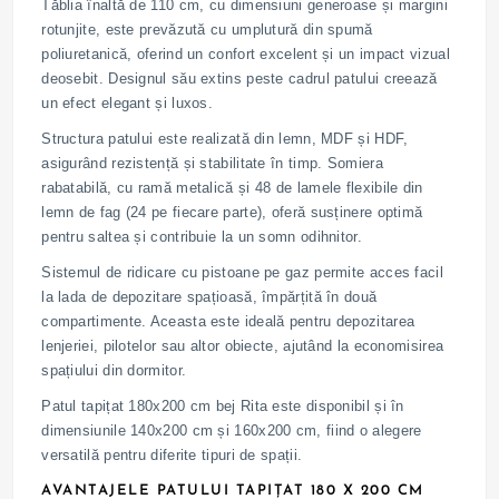
Tăblia înaltă de 110 cm, cu dimensiuni generoase și margini
rotunjite, este prevăzută cu umplutură din spumă
poliuretanică, oferind un confort excelent și un impact vizual
deosebit. Designul său extins peste cadrul patului creează
un efect elegant și luxos.
Structura patului este realizată din lemn, MDF și HDF,
asigurând rezistență și stabilitate în timp. Somiera
rabatabilă, cu ramă metalică și 48 de lamele flexibile din
lemn de fag (24 pe fiecare parte), oferă susținere optimă
pentru saltea și contribuie la un somn odihnitor.
Sistemul de ridicare cu pistoane pe gaz permite acces facil
la lada de depozitare spațioasă, împărțită în două
compartimente. Aceasta este ideală pentru depozitarea
lenjeriei, pilotelor sau altor obiecte, ajutând la economisirea
spațiului din dormitor.
Patul tapițat 180x200 cm bej Rita este disponibil și în
dimensiunile 140x200 cm și 160x200 cm, fiind o alegere
versatilă pentru diferite tipuri de spații.
AVANTAJELE PATULUI TAPIȚAT 180 X 200 CM