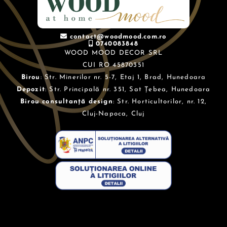
contact@woodmood.com.ro
0740083848
WOOD MOOD DECOR SRL
CUI RO 45870351
Birou
: Str. Minerilor nr. 5-7, Etaj 1, Brad, Hunedoara
Depozit
: Str. Principală nr. 351, Sat Țebea, Hunedoara
Birou consultanță design
: Str. Horticultorilor, nr. 12,
Cluj-Napoca, Cluj