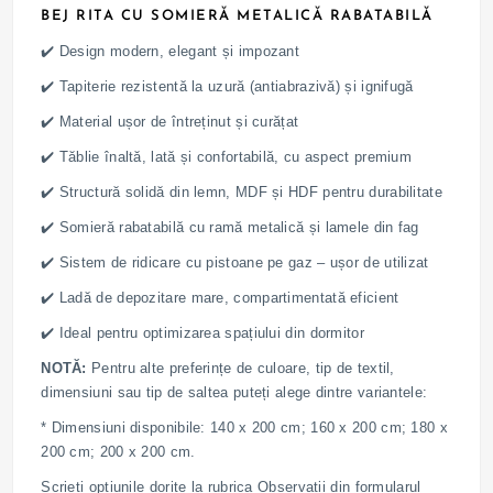
BEJ RITA CU SOMIERĂ METALICĂ RABATABILĂ
✔️ Design modern, elegant și impozant
✔️ Tapiterie rezistentă la uzură (antiabrazivă) și ignifugă
✔️ Material ușor de întreținut și curățat
✔️ Tăblie înaltă, lată și confortabilă, cu aspect premium
✔️ Structură solidă din lemn, MDF și HDF pentru durabilitate
✔️ Somieră rabatabilă cu ramă metalică și lamele din fag
✔️ Sistem de ridicare cu pistoane pe gaz – ușor de utilizat
✔️ Ladă de depozitare mare, compartimentată eficient
✔️ Ideal pentru optimizarea spațiului din dormitor
NOTĂ:
Pentru alte preferințe de culoare, tip de textil,
dimensiuni sau tip de saltea puteți alege dintre variantele:
* Dimensiuni disponibile: 140 x 200 cm; 160 x 200 cm; 180 x
200 cm; 200 x 200 cm.
Scrieți optiunile dorite la rubrica Observații din formularul