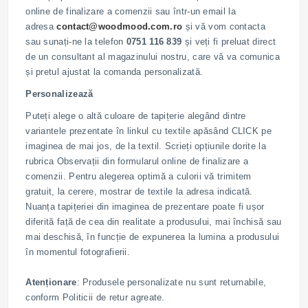
online de finalizare a comenzii sau într-un email la
adresa
contact@woodmood.com.ro
și vă vom contacta
sau sunați-ne la telefon
0751 116 839
și veți fi preluat direct
de un consultant al magazinului nostru, care vă va comunica
și pretul ajustat la comanda personalizată.
Personalizează
Puteți alege o altă culoare de tapițerie alegând dintre
variantele prezentate în linkul cu textile apăsând CLICK pe
imaginea de mai jos, de la textil. Scrieți opțiunile dorite la
rubrica Observații din formularul online de finalizare a
comenzii. Pentru alegerea optimă a culorii vă trimitem
gratuit, la cerere, mostrar de textile la adresa indicată.
Nuanța tapițeriei din imaginea de prezentare poate fi ușor
diferită față de cea din realitate a produsului, mai închisă sau
mai deschisă, în funcție de expunerea la lumina a produsului
în momentul fotografierii.
Atenționare
: Produsele personalizate nu sunt returnabile,
conform Politicii de retur agreate.