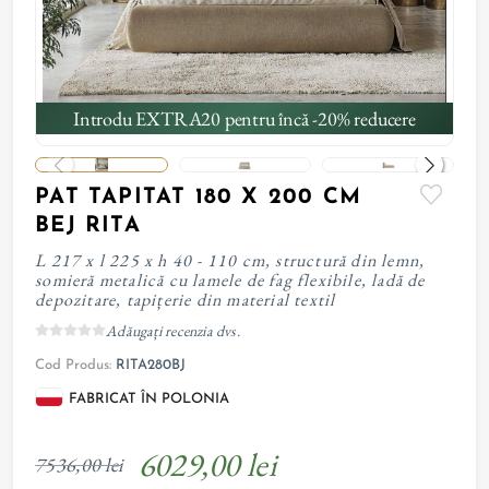
Introdu EXTRA20 pentru încă -20% reducere
PAT TAPITAT 180 X 200 CM
BEJ RITA
L 217 x l 225 x h 40 - 110 cm, structură din lemn,
somieră metalică cu lamele de fag flexibile, ladă de
depozitare, tapițerie din material textil
Adăugați recenzia dvs.
Cod Produs:
RITA280BJ
FABRICAT ÎN POLONIA
6029,00 lei
7536,00 lei