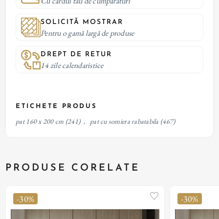
Cu cardul tau de cumparaturi
SOLICITĂ MOSTRAR
Pentru o gamă largă de produse
DREPT DE RETUR
14 zile calendaristice
ETICHETE PRODUS
pat 160 x 200 cm
(241)
,
pat cu somiera rabatabila
(467)
PRODUSE CORELATE
-30%
-30%