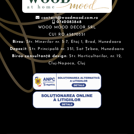
contact@woodmood.com.ro
0740083848
WOOD MOOD DECOR SRL
CUI RO 45870351
Birou
: Str. Minerilor nr. 5-7, Etaj 1, Brad, Hunedoara
Depozit
: Str. Principală nr. 351, Sat Țebea, Hunedoara
Birou consultanță design
: Str. Horticultorilor, nr. 12,
Cluj-Napoca, Cluj