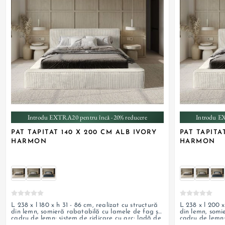
+ 3
Introdu EXTRA20 pentru încă -20% reducere
Introdu E
PAT TAPITAT 140 X 200 CM ALB IVORY
PAT TAPITA
HARMON
HARMON
L 238 x l 180 x h 31 - 86 cm, realizat cu structură
L 238 x l 200 x
din lemn, somieră rabatabilă cu lamele de fag și
din lemn, somi
cadru de lemn; sistem de ridicare cu arc; ladă de
cadru de lemn;
depozitare și tapițerie din material textil;
depozitare și t