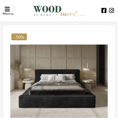
Meniu
-30%