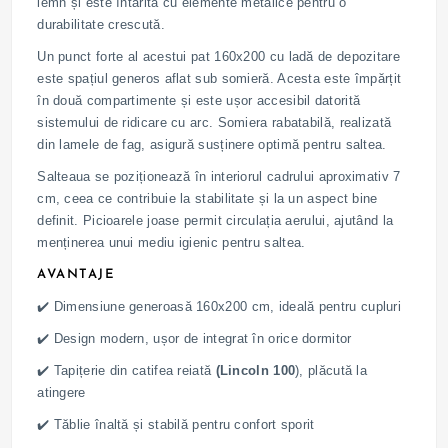
lemn și este întărită cu elemente metalice pentru o
durabilitate crescută.
Un punct forte al acestui pat 160x200 cu ladă de depozitare
este spațiul generos aflat sub somieră. Acesta este împărțit
în două compartimente și este ușor accesibil datorită
sistemului de ridicare cu arc. Somiera rabatabilă, realizată
din lamele de fag, asigură susținere optimă pentru saltea.
Salteaua se poziționează în interiorul cadrului aproximativ 7
cm, ceea ce contribuie la stabilitate și la un aspect bine
definit. Picioarele joase permit circulația aerului, ajutând la
menținerea unui mediu igienic pentru saltea.
AVANTAJE
✔️ Dimensiune generoasă 160x200 cm, ideală pentru cupluri
✔️ Design modern, ușor de integrat în orice dormitor
✔️ Tapițerie din catifea reiată
(Lincoln 100
), plăcută la
atingere
✔️ Tăblie înaltă și stabilă pentru confort sporit