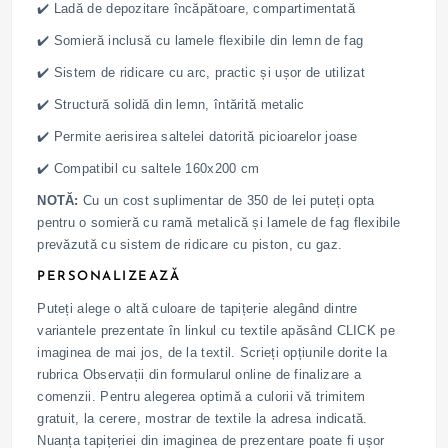
✔️ Ladă de depozitare încăpătoare, compartimentată
✔️ Somieră inclusă cu lamele flexibile din lemn de fag
✔️ Sistem de ridicare cu arc, practic și ușor de utilizat
✔️ Structură solidă din lemn, întărită metalic
✔️ Permite aerisirea saltelei datorită picioarelor joase
✔️ Compatibil cu saltele 160x200 cm
NOTĂ:
Cu un cost suplimentar de 350 de lei puteți opta
pentru o somieră cu ramă metalică și lamele de fag flexibile
prevăzută cu sistem de ridicare cu piston, cu gaz.
PERSONALIZEAZĂ
Puteți alege o altă culoare de tapițerie alegând dintre
variantele prezentate în linkul cu textile apăsând CLICK pe
imaginea de mai jos, de la textil. Scrieți opțiunile dorite la
rubrica Observații din formularul online de finalizare a
comenzii. Pentru alegerea optimă a culorii vă trimitem
gratuit, la cerere, mostrar de textile la adresa indicată.
Nuanța tapițeriei din imaginea de prezentare poate fi ușor