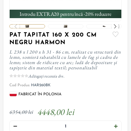
Introdu EXTRA20 pentru încă -20% reducere
PAT TAPITAT 160 X 200 CM
NEGRU HARMON
L 238 x l 200 x h 31 - 86 cm, realizat cu structură din
lemn, somieră rabatabilă cu lamele de fag și cadru de
lemn; sistem de ridicare cu arc; ladă de depozitare și
tapițerie din material textil; personalizabil
Adăugați recenzia dvs.
Cod Produs:
HAR260BK
FABRICAT ÎN POLONIA
4448,00 lei
6354,00 lei