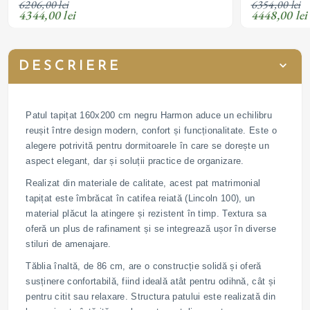
6206,00 lei
6354,00 lei
personalizabil
personalizabil
4344,00 lei
4448,00 lei
DESCRIERE
Patul tapițat 160x200 cm negru Harmon aduce un echilibru
reușit între design modern, confort și funcționalitate. Este o
alegere potrivită pentru dormitoarele în care se dorește un
aspect elegant, dar și soluții practice de organizare.
Realizat din materiale de calitate, acest pat matrimonial
tapițat este îmbrăcat în catifea reiată (Lincoln 100), un
material plăcut la atingere și rezistent în timp. Textura sa
oferă un plus de rafinament și se integrează ușor în diverse
stiluri de amenajare.
Tăblia înaltă, de 86 cm, are o construcție solidă și oferă
susținere confortabilă, fiind ideală atât pentru odihnă, cât și
pentru citit sau relaxare. Structura patului este realizată din