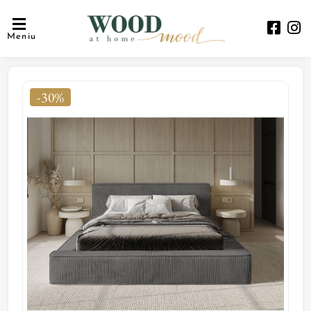
Meniu
-30%