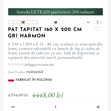
Introdu EXTRA20 pentru încă -20% reducere
PAT TAPITAT 160 X 200 CM
GRI HARMON
L 238 x l 200 x h 31 - 86 cm, realizat cu structură din
lemn, somieră rabatabilă cu lamele de fag și cadru de
lemn; sistem de ridicare cu arc; ladă de depozitare și
tapițerie din material textil; personalizabil
Adăugați recenzia dvs.
Cod Produs:
HAR260GR
FABRICAT ÎN POLONIA
4448,00 lei
6354,00 lei