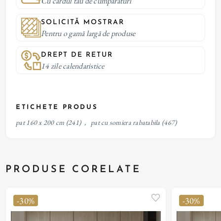
Cu cardul tau de cumparaturi
SOLICITĂ MOSTRAR
Pentru o gamă largă de produse
DREPT DE RETUR
14 zile calendaristice
ETICHETE PRODUS
pat 160 x 200 cm
(241)
,
pat cu somiera rabatabila
(467)
PRODUSE CORELATE
-30%
-30%