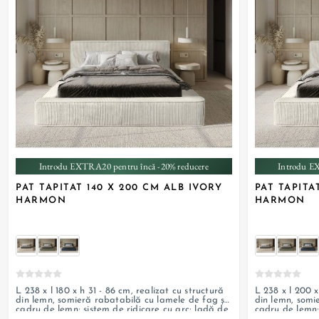
+ 3
Introdu EXTRA20 pentru încă -20% reducere
Introdu E
PAT TAPITAT 140 X 200 CM ALB IVORY
PAT TAPITA
HARMON
HARMON
L 238 x l 180 x h 31 - 86 cm, realizat cu structură
L 238 x l 200 x
din lemn, somieră rabatabilă cu lamele de fag și
din lemn, somi
cadru de lemn; sistem de ridicare cu arc; ladă de
cadru de lemn;
depozitare și tapițerie din material textil;
depozitare și t