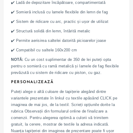
✔️ Ladă de depozitare încăpătoare, compartimentată
✔️ Somieră inclusă cu lamele flexibile din lemn de fag
✔️ Sistem de ridicare cu arc, practic și ușor de utilizat
✔️ Structură solidă din lemn, întărită metalic
✔️ Permite aerisirea saltelei datorită picioarelor joase
✔️ Compatibil cu saltele 160x200 cm
NOTĂ:
Cu un cost suplimentar de 350 de lei puteți opta
pentru o somieră cu ramă metalică și lamele de fag flexibile
prevăzută cu sistem de ridicare cu piston, cu gaz.
PERSONALIZEAZĂ
Puteți alege o altă culoare de tapițerie alegând dintre
variantele prezentate în linkul cu textile apăsând CLICK pe
imaginea de mai jos, de la textil. Scrieți opțiunile dorite la
rubrica Observații din formularul online de finalizare a
comenzii. Pentru alegerea optimă a culorii vă trimitem
gratuit, la cerere, mostrar de textile la adresa indicată.
Nuanța tapițeriei din imaginea de prezentare poate fi ușor