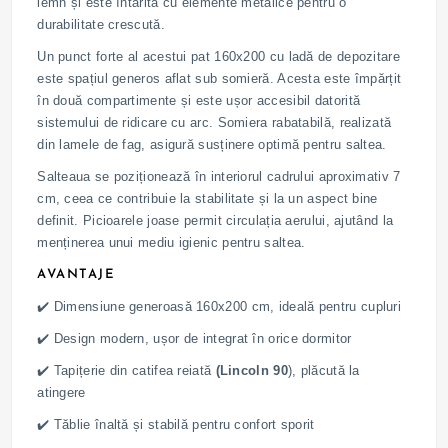
lemn și este întărită cu elemente metalice pentru o
durabilitate crescută.
Un punct forte al acestui pat 160x200 cu ladă de depozitare
este spațiul generos aflat sub somieră. Acesta este împărțit
în două compartimente și este ușor accesibil datorită
sistemului de ridicare cu arc. Somiera rabatabilă, realizată
din lamele de fag, asigură susținere optimă pentru saltea.
Salteaua se poziționează în interiorul cadrului aproximativ 7
cm, ceea ce contribuie la stabilitate și la un aspect bine
definit. Picioarele joase permit circulația aerului, ajutând la
menținerea unui mediu igienic pentru saltea.
AVANTAJE
✔️ Dimensiune generoasă 160x200 cm, ideală pentru cupluri
✔️ Design modern, ușor de integrat în orice dormitor
✔️ Tapițerie din catifea reiată
(Lincoln 90
), plăcută la
atingere
✔️ Tăblie înaltă și stabilă pentru confort sporit