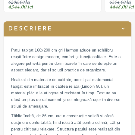
6206,00 lei
6354,00 lei
personalizabil
personalizabil
4344,00 lei
4448,00 lei
DESCRIERE
Patul tapițat 160x200 cm gri Harmon aduce un echilibru
reușit între design modern, confort și funcționalitate. Este o
alegere potrivită pentru dormitoarele în care se dorește un
aspect elegant, dar și soluții practice de organizare.
Realizat din materiale de calitate, acest pat matrimonial
tapițat este îmbrăcat în catifea reiată (Lincoln 90), un
material plăcut la atingere și rezistent în timp. Textura sa
oferă un plus de rafinament și se integrează ușor în diverse
stiluri de amenajare.
Tăblia înaltă, de 86 cm, are o construcție solidă și oferă
susținere confortabilă, fiind ideală atât pentru odihnă, cât și
pentru citit sau relaxare. Structura patului este realizată din