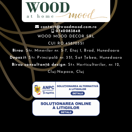
contact@woodmood.com.ro
0740083848
WOOD MOOD DECOR SRL
CUI RO 45870351
Birou
: Str. Minerilor nr. 5-7, Etaj 1, Brad, Hunedoara
Depozit
: Str. Principală nr. 351, Sat Țebea, Hunedoara
Birou consultanță design
: Str. Horticultorilor, nr. 12,
Cluj-Napoca, Cluj