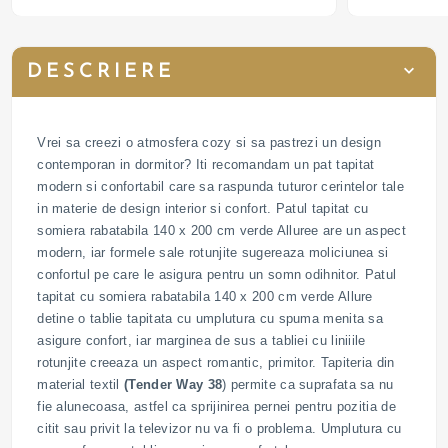
DESCRIERE
Vrei sa creezi o atmosfera cozy si sa pastrezi un design
contemporan in dormitor? Iti recomandam un pat tapitat
modern si confortabil care sa raspunda tuturor cerintelor tale
in materie de design interior si confort. Patul tapitat cu
somiera rabatabila 140 x 200 cm verde Alluree are un aspect
modern, iar formele sale rotunjite sugereaza moliciunea si
confortul pe care le asigura pentru un somn odihnitor. Patul
tapitat cu somiera rabatabila 140 x 200 cm verde Allure
detine o tablie tapitata cu umplutura cu spuma menita sa
asigure confort, iar marginea de sus a tabliei cu liniiile
rotunjite creeaza un aspect romantic, primitor. Tapiteria din
material textil
(Tender Way 38
) permite ca suprafata sa nu
fie alunecoasa, astfel ca sprijinirea pernei pentru pozitia de
citit sau privit la televizor nu va fi o problema. Umplutura cu