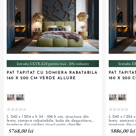
Introdu EXTRA20 pentru încă -20% reducere
Introdu E
PAT TAPITAT CU SOMIERA RABATABILA
PAT TAPIT
160 X 200 CM VERDE ALLURE
180 X 200
L 240 x l 204 x h 34 - 106 h cm; structura din
L 240 x l 224 x
lemn, somiera rabatabila, lada de depozitare,
lemn, somiera 
tapiterie din catifea structurata chenille;
tapiterie din c
personalizabil
personalizabil
5768,00 lei
5886,00 lei