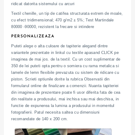
ridicat datorita sistemului cu arcuri
Textil chenille, un tip de catifea structurata extrem de moale,
cu efect tridimensional; 470 g/m2 ± 5%; Test Martindale
80000 -90000, rezistent la frecare si intindere
PERSONALIZEAZA
Puteti alege o alta culoare de tapiterie alegand dintre
variantele prezentate in linkul cu textile apasand CLICK pe
imaginea de mai jos. de la textil. Cu un cost suplimentar de
350 de lei puteti opta pentru o somiera cu rama metalica si
lamele de lemn flexibile prevazuta cu sistem de ridicare cu
piston. Scrieti optiunile dorite la rubrica Observatii din
formularul online de finalizare a comenzii. Nuanta tapiteriei
din imaginea de prezentare poate fi usor diferita fata de cea
din realitate a produsului, mai inchisa sau mai deschisa, in
functie de expunerea la lumina a produsului in momentul
fotografierii. Patul necesita saltea cu dimensiuni
recomandate de 140 x 200 cm.