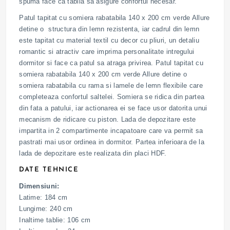
spuma face ca tablia sa asigure confortul necesar.
Patul tapitat cu somiera rabatabila 140 x 200 cm verde Allure
detine o structura din lemn rezistenta, iar cadrul din lemn
este tapitat cu material textil cu decor cu pliuri, un detaliu
romantic si atractiv care imprima personalitate intregului
dormitor si face ca patul sa atraga privirea. Patul tapitat cu
somiera rabatabila 140 x 200 cm verde Allure detine o
somiera rabatabila cu rama si lamele de lemn flexibile care
completeaza confortul saltelei. Somiera se ridica din partea
din fata a patului, iar actionarea ei se face usor datorita unui
mecanism de ridicare cu piston. Lada de depozitare este
impartita in 2 compartimente incapatoare care va permit sa
pastrati mai usor ordinea in dormitor. Partea inferioara de la
lada de depozitare este realizata din placi HDF.
DATE TEHNICE
Dimensiuni:
Latime: 184 cm
Lungime: 240 cm
Inaltime tablie: 106 cm