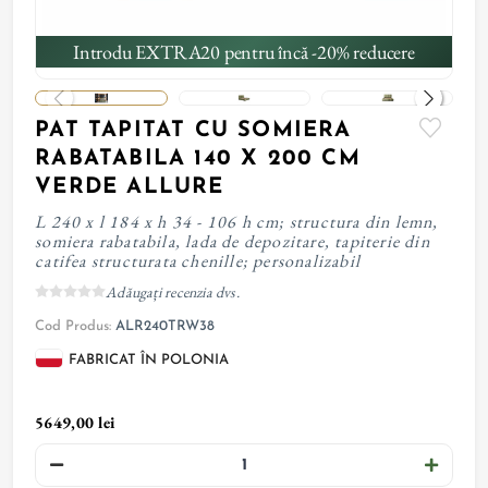
Introdu EXTRA20 pentru încă -20% reducere
PAT TAPITAT CU SOMIERA
RABATABILA 140 X 200 CM
VERDE ALLURE
L 240 x l 184 x h 34 - 106 h cm; structura din lemn,
somiera rabatabila, lada de depozitare, tapiterie din
catifea structurata chenille; personalizabil
Adăugați recenzia dvs.
Cod Produs:
ALR240TRW38
FABRICAT ÎN POLONIA
5649,00 lei