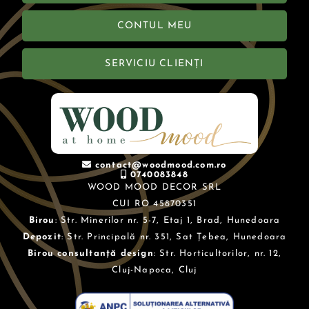
CONTUL MEU
SERVICIU CLIENȚI
contact@woodmood.com.ro
0740083848
WOOD MOOD DECOR SRL
CUI RO 45870351
Birou
: Str. Minerilor nr. 5-7, Etaj 1, Brad, Hunedoara
Depozit
: Str. Principală nr. 351, Sat Țebea, Hunedoara
Birou consultanță design
: Str. Horticultorilor, nr. 12,
Cluj-Napoca, Cluj