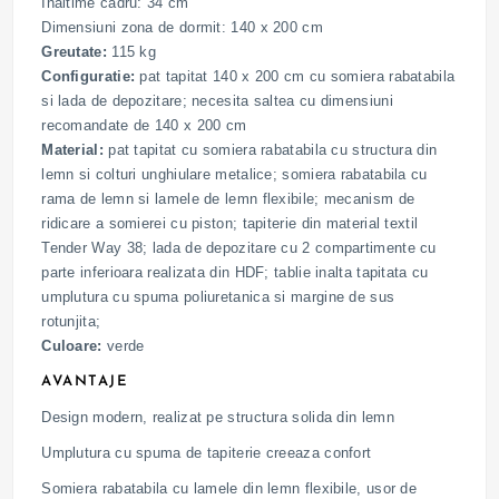
Inaltime cadru: 34 cm
Dimensiuni zona de dormit: 140 x 200 cm
Greutate:
115 kg
Configuratie:
pat tapitat 140 x 200 cm cu somiera rabatabila
si lada de depozitare; necesita saltea cu dimensiuni
recomandate de 140 x 200 cm
Material:
pat tapitat cu somiera rabatabila cu structura din
lemn si colturi unghiulare metalice; somiera rabatabila cu
rama de lemn si lamele de lemn flexibile; mecanism de
ridicare a somierei cu piston; tapiterie din material textil
Tender Way 38; lada de depozitare cu 2 compartimente cu
parte inferioara realizata din HDF; tablie inalta tapitata cu
umplutura cu spuma poliuretanica si margine de sus
rotunjita;
Culoare:
verde
AVANTAJE
Design modern, realizat pe structura solida din lemn
Umplutura cu spuma de tapiterie creeaza confort
Somiera rabatabila cu lamele din lemn flexibile, usor de