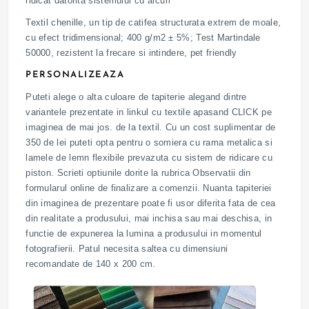
ridicat datorita sistemului cu arcuri
Textil chenille, un tip de catifea structurata extrem de moale,
cu efect tridimensional; 400 g/m2 ± 5%; Test Martindale
50000, rezistent la frecare si intindere, pet friendly
PERSONALIZEAZA
Puteti alege o alta culoare de tapiterie alegand dintre
variantele prezentate in linkul cu textile apasand CLICK pe
imaginea de mai jos. de la textil. Cu un cost suplimentar de
350 de lei puteti opta pentru o somiera cu rama metalica si
lamele de lemn flexibile prevazuta cu sistem de ridicare cu
piston. Scrieti optiunile dorite la rubrica Observatii din
formularul online de finalizare a comenzii. Nuanta tapiteriei
din imaginea de prezentare poate fi usor diferita fata de cea
din realitate a produsului, mai inchisa sau mai deschisa, in
functie de expunerea la lumina a produsului in momentul
fotografierii. Patul necesita saltea cu dimensiuni
recomandate de 140 x 200 cm.