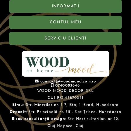
INFORMAȚII
CONTUL MEU
SERVICIU CLIENȚI
contact@woodmood.com.ro
0740083848
WOOD MOOD DECOR SRL
CUI RO 45870351
Birou
: Str. Minerilor nr. 5-7, Etaj 1, Brad, Hunedoara
Depozit
: Str. Principală nr. 351, Sat Țebea, Hunedoara
Birou consultanță design
: Str. Horticultorilor, nr. 12,
Cluj-Napoca, Cluj