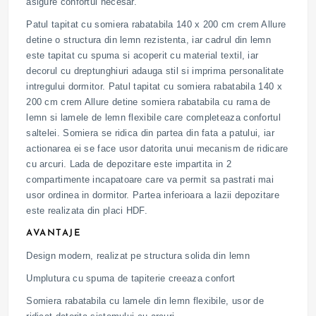
asigure confortul necesar.
Patul tapitat cu somiera rabatabila 140 x 200 cm crem Allure
detine o structura din lemn rezistenta, iar cadrul din lemn
este tapitat cu spuma si acoperit cu material textil, iar
decorul cu dreptunghiuri adauga stil si imprima personalitate
intregului dormitor. Patul tapitat cu somiera rabatabila 140 x
200 cm crem Allure detine somiera rabatabila cu rama de
lemn si lamele de lemn flexibile care completeaza confortul
saltelei. Somiera se ridica din partea din fata a patului, iar
actionarea ei se face usor datorita unui mecanism de ridicare
cu arcuri. Lada de depozitare este impartita in 2
compartimente incapatoare care va permit sa pastrati mai
usor ordinea in dormitor. Partea inferioara a lazii depozitare
este realizata din placi HDF.
AVANTAJE
Design modern, realizat pe structura solida din lemn
Umplutura cu spuma de tapiterie creeaza confort
Somiera rabatabila cu lamele din lemn flexibile, usor de