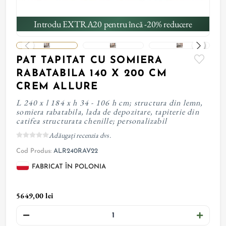
Introdu EXTRA20 pentru încă -20% reducere
PAT TAPITAT CU SOMIERA
RABATABILA 140 X 200 CM
CREM ALLURE
L 240 x l 184 x h 34 - 106 h cm; structura din lemn,
somiera rabatabila, lada de depozitare, tapiterie din
catifea structurata chenille; personalizabil
Adăugați recenzia dvs.
Cod Produs:
ALR240RAV22
FABRICAT ÎN POLONIA
5649,00 lei