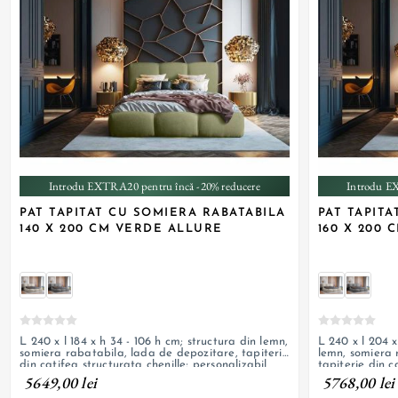
Introdu EXTRA20 pentru încă -20% reducere
Introdu E
PAT TAPITAT CU SOMIERA RABATABILA
PAT TAPIT
140 X 200 CM VERDE ALLURE
160 X 200
L 240 x l 184 x h 34 - 106 h cm; structura din lemn,
L 240 x l 204 x
somiera rabatabila, lada de depozitare, tapiterie
lemn, somiera 
din catifea structurata chenille; personalizabil
tapiterie din c
personalizabil
5649,00 lei
5768,00 lei