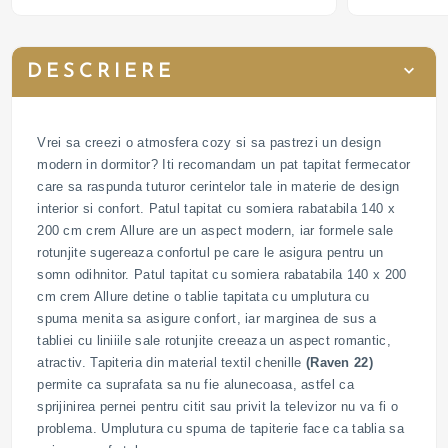
DESCRIERE
Vrei sa creezi o atmosfera cozy si sa pastrezi un design
modern in dormitor? Iti recomandam un pat tapitat fermecator
care sa raspunda tuturor cerintelor tale in materie de design
interior si confort. Patul tapitat cu somiera rabatabila 140 x
200 cm crem Allure are un aspect modern, iar formele sale
rotunjite sugereaza confortul pe care le asigura pentru un
somn odihnitor. Patul tapitat cu somiera rabatabila 140 x 200
cm crem Allure detine o tablie tapitata cu umplutura cu
spuma menita sa asigure confort, iar marginea de sus a
tabliei cu liniiile sale rotunjite creeaza un aspect romantic,
atractiv. Tapiteria din material textil chenille
(Raven 22)
permite ca suprafata sa nu fie alunecoasa, astfel ca
sprijinirea pernei pentru citit sau privit la televizor nu va fi o
problema. Umplutura cu spuma de tapiterie face ca tablia sa