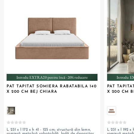
Introdu EXTRA20 pentru încă -20% reducere
Introdu E
PAT TAPITAT SOMIERA RABATABILA 140
PAT TAPITA
X 200 CM BEJ CHIARA
X 200 CM B
L 231 x l 172 x h 41 - 125 cm; structură din lemn,
L 231 x l 192 x
somieră metalică rabatabilă, ladă de depozitare,
somieră metali