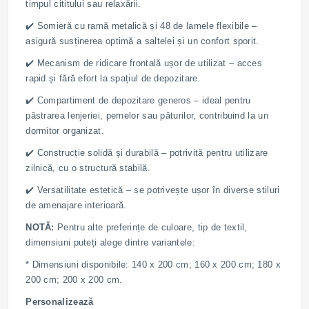
timpul cititului sau relaxării.
✔️ Somieră cu ramă metalică și 48 de lamele flexibile –
asigură susținerea optimă a saltelei și un confort sporit.
✔️ Mecanism de ridicare frontală ușor de utilizat – acces
rapid și fără efort la spațiul de depozitare.
✔️ Compartiment de depozitare generos – ideal pentru
păstrarea lenjeriei, pernelor sau păturilor, contribuind la un
dormitor organizat.
✔️ Construcție solidă și durabilă – potrivită pentru utilizare
zilnică, cu o structură stabilă.
✔️ Versatilitate estetică – se potrivește ușor în diverse stiluri
de amenajare interioară.
NOTĂ:
Pentru alte preferințe de culoare, tip de textil,
dimensiuni puteți alege dintre variantele:
* Dimensiuni disponibile: 140 x 200 cm; 160 x 200 cm; 180 x
200 cm; 200 x 200 cm.
Personalizează