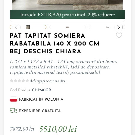
Introdu EXTRA20 pentru încă -20% reducere
PAT TAPITAT SOMIERA
RABATABILA 140 X 200 CM
BEJ DESCHIS CHIARA
L 231 x l 172 x h 41 - 125 cm; structură din lemn,
somieră metalică rabatabilă, ladă de depozitare,
tapițerie din material textil; personalizabil
Adăugați recenzia dvs.
Cod Produs:
CHI240GR
FABRICAT ÎN POLONIA
EXPEDIERE GRATUITĂ
5510,00 lei
7872,00 lei