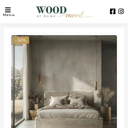
Meniu
-30%