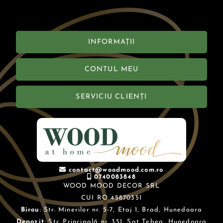
INFORMAȚII
CONTUL MEU
SERVICIU CLIENȚI
contact@woodmood.com.ro
0740083848
WOOD MOOD DECOR SRL
CUI RO 45870351
Birou
: Str. Minerilor nr. 5-7, Etaj 1, Brad, Hunedoara
Depozit
: Str. Principală nr. 351, Sat Țebea, Hunedoara