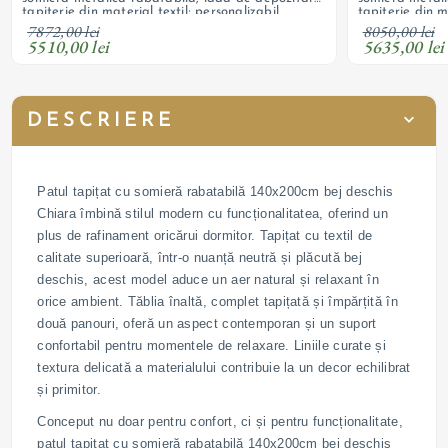
tapițerie din material textil; personalizabil
tapițerie din m
7872,00 lei
8050,00 lei
5510,00 lei
5635,00 lei
DESCRIERE
Patul tapițat cu somieră rabatabilă 140x200cm bej deschis
Chiara îmbină stilul modern cu funcționalitatea, oferind un
plus de rafinament oricărui dormitor. Tapițat cu textil de
calitate superioară, într-o nuanță neutră și plăcută bej
deschis, acest model aduce un aer natural și relaxant în
orice ambient. Tăblia înaltă, complet tapițată și împărțită în
două panouri, oferă un aspect contemporan și un suport
confortabil pentru momentele de relaxare. Liniile curate și
textura delicată a materialului contribuie la un decor echilibrat
și primitor.
Conceput nu doar pentru confort, ci și pentru funcționalitate,
patul tapițat cu somieră rabatabilă 140x200cm bej deschis