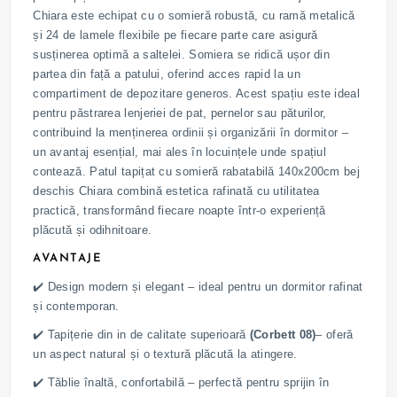
Chiara este echipat cu o somieră robustă, cu ramă metalică
și 24 de lamele flexibile pe fiecare parte care asigură
susținerea optimă a saltelei. Somiera se ridică ușor din
partea din față a patului, oferind acces rapid la un
compartiment de depozitare generos. Acest spațiu este ideal
pentru păstrarea lenjeriei de pat, pernelor sau păturilor,
contribuind la menținerea ordinii și organizării în dormitor –
un avantaj esențial, mai ales în locuințele unde spațiul
contează. Patul tapițat cu somieră rabatabilă 140x200cm bej
deschis Chiara combină estetica rafinată cu utilitatea
practică, transformând fiecare noapte într-o experiență
plăcută și odihnitoare.
AVANTAJE
✔️ Design modern și elegant – ideal pentru un dormitor rafinat
și contemporan.
✔️ Tapițerie din in de calitate superioară
(Corbett 08)
– oferă
un aspect natural și o textură plăcută la atingere.
✔️ Tăblie înaltă, confortabilă – perfectă pentru sprijin în