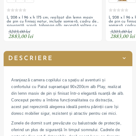
L 208 x l 96 x h 175 cm; realizat din lemn masiv
L 208 x l 96 x 
de pin cu finisaj natur, include somieră, cadru de
de pin cu finis
siguranță, scară, tobogan alb; necesită saltea cu
somieră, cadru
dimensiuni recomandate de 90 x 200 x 13 cm
necesită salte
3203,00 lei
3203,00 lei
x 200 x 13 cm
2883,00 lei
2883,00 lei
DESCRIERE
Aranjează camera copilului ca spațiu al aventurii și
confortului cu Patul supraetajat 90x200cm alb Play, realizat
din lemn masiv de pin și finisat într-o elegantă nuanță de alb.
Conceput pentru a îmbina funcționalitatea cu distracția,
acest pat reprezintă alegerea ideală pentru părinții care își
doresc mobilier sigur, rezistent și atractiv pentru cei mici.
Zonele de dormit sunt prevăzute cu balustrade de protecție,
oferind un plus de siguranță în timpul somnului. Cadrele de