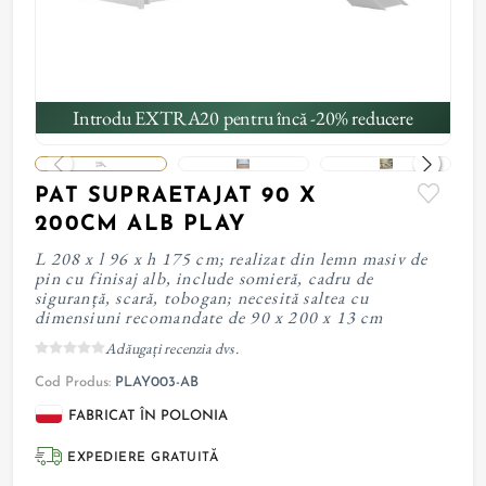
Introdu EXTRA20 pentru încă -20% reducere
PAT SUPRAETAJAT 90 X
200CM ALB PLAY
L 208 x l 96 x h 175 cm; realizat din lemn masiv de
pin cu finisaj alb, include somieră, cadru de
siguranță, scară, tobogan; necesită saltea cu
dimensiuni recomandate de 90 x 200 x 13 cm
Adăugați recenzia dvs.
Cod Produs:
PLAY003-AB
FABRICAT ÎN POLONIA
EXPEDIERE GRATUITĂ