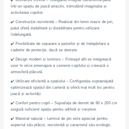
într-un spațiu de joacă atractiv, stimulând imaginația și
activitatea copiilor.
✔️ Construcție rezistentă – Realizat din lemn masiv de pin,
patul oferă stabilitate și durabilitate pentru utilizare
îndelungată.
✔️ Posibilitate de separare a paturilor și de îndepărtare a
cadrelor de protecție, dacă se dorește
✔️ Design modern și luminos – Finisajul alb se integrează
ușor în orice amenajare a camerei copilului și creează o
atmosferă plăcută.
✔️ Utilizare eficientă a spațiului – Configurația supraetajată
optimizează spațiul din cameră și oferă mai mult loc pentru
joacă și activități.
✔️ Confort pentru copil – Suprafața de dormit de 90 x 200 cm
asigură suficient spațiu pentru odihnă și creștere.
✔️ Material natural – Lemnul de pin este apreciat pentru
aspectul său plăcut, rezistență și caracterul său ecologic.