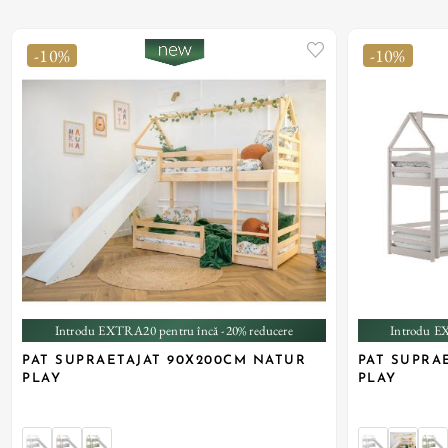
-10%
-10%
+ 2
Introdu EXTRA20 pentru încă -20% reducere
Introdu E
PAT SUPRAETAJAT 90X200CM NATUR
PAT SUPRA
PLAY
PLAY