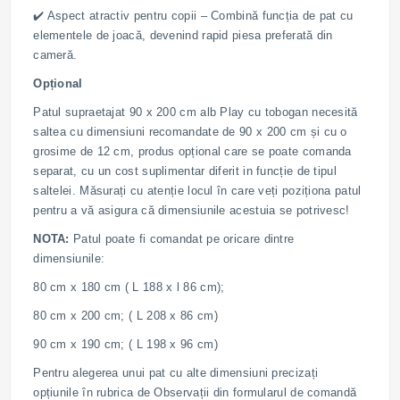
✔️ Aspect atractiv pentru copii – Combină funcția de pat cu
elementele de joacă, devenind rapid piesa preferată din
cameră.
Opțional
Patul supraetajat 90 x 200 cm alb Play cu tobogan necesită
saltea cu dimensiuni recomandate de 90 x 200 cm și cu o
grosime de 12 cm, produs opțional care se poate comanda
separat, cu un cost suplimentar diferit in funcție de tipul
saltelei. Măsurați cu atenție locul în care veți poziționa patul
pentru a vă asigura că dimensiunile acestuia se potrivesc!
NOTA:
Patul poate fi comandat pe oricare dintre
dimensiunile:
80 cm x 180 cm ( L 188 x l 86 cm);
80 cm x 200 cm; ( L 208 x 86 cm)
90 cm x 190 cm; ( L 198 x 96 cm)
Pentru alegerea unui pat cu alte dimensiuni precizați
opțiunile în rubrica de Observații din formularul de comandă