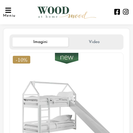
Meniu
Imagini
Video
-10%