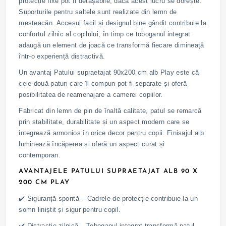
protecție fixe pot fi detașabile, dacă acest lucru se dorește.
Suporturile pentru saltele sunt realizate din lemn de
mesteacăn. Accesul facil și designul bine gândit contribuie la
confortul zilnic al copilului, în timp ce toboganul integrat
adaugă un element de joacă ce transformă fiecare dimineață
într-o experiență distractivă.
Un avantaj Patului supraetajat 90x200 cm alb Play este că
cele două paturi care îl compun pot fi separate și oferă
posibilitatea de reamenajare a camerei copiilor.
Fabricat din lemn de pin de înaltă calitate, patul se remarcă
prin stabilitate, durabilitate și un aspect modern care se
integrează armonios în orice decor pentru copii. Finisajul alb
luminează încăperea și oferă un aspect curat și
contemporan.
AVANTAJELE PATULUI SUPRAETAJAT ALB 90 X
200 CM PLAY
✔️ Siguranță sporită – Cadrele de protecție contribuie la un
somn liniștit și sigur pentru copil.
✔️ Distracție zilnică – Toboganul integrat transformă patul