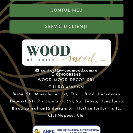
CONTUL MEU
SERVICIU CLIENȚI
contact@woodmood.com.ro
0740083848
WOOD MOOD DECOR SRL
CUI RO 45870351
Birou
: Str. Minerilor nr. 5-7, Etaj 1, Brad, Hunedoara
Depozit
: Str. Principală nr. 351, Sat Țebea, Hunedoara
Birou consultanță design
: Str. Horticultorilor, nr. 12,
Cluj-Napoca, Cluj