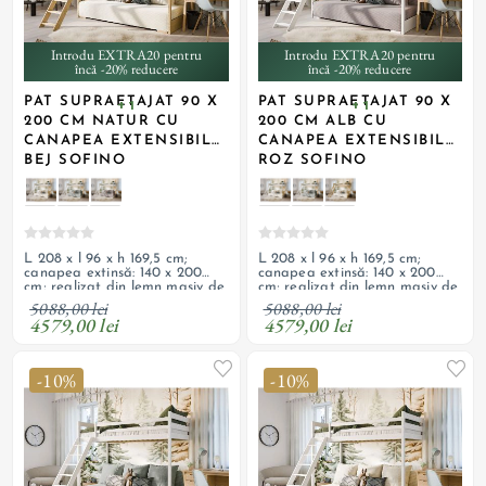
Introdu EXTRA20 pentru
Introdu EXTRA20 pentru
încă -20% reducere
încă -20% reducere
PAT SUPRAETAJAT 90 X
PAT SUPRAETAJAT 90 X
+ 1
+ 1
200 CM NATUR CU
200 CM ALB CU
CANAPEA EXTENSIBILA
CANAPEA EXTENSIBILA
BEJ SOFINO
ROZ SOFINO
L 208 x l 96 x h 169,5 cm;
L 208 x l 96 x h 169,5 cm;
canapea extinsă: 140 x 200
canapea extinsă: 140 x 200
cm; realizat din lemn masiv de
cm; realizat din lemn masiv de
pin cu finisaj natur, canapea
pin vopsit alb, canapea cu
5088,00 lei
5088,00 lei
cu tapițerie din catifea bej; 3
tapițerie din catifea roz
4579,00 lei
4579,00 lei
perne decorative; scară
pudrat; 3 perne decorative;
detașabilă și ladă de
scară și ladă de depozitare
depozitare
-10%
-10%