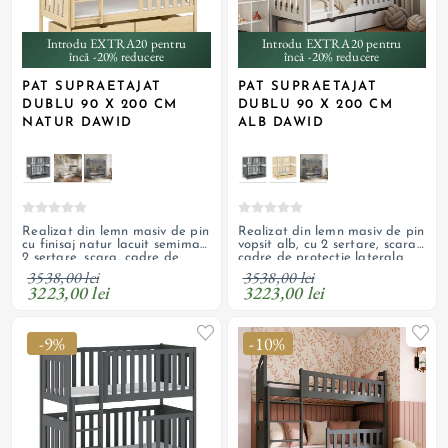
Introdu EXTRA20 pentru
Introdu EXTRA20 pentru
încă -20% reducere
încă -20% reducere
PAT SUPRAETAJAT
PAT SUPRAETAJAT
DUBLU 90 X 200 CM
DUBLU 90 X 200 CM
NATUR DAWID
ALB DAWID
Realizat din lemn masiv de pin
Realizat din lemn masiv de pin
cu finisaj natur lacuit semimat,
vopsit alb, cu 2 sertare, scara,
2 sertare, scara, cadre de
cadre de protectie laterala
protectie laterala inalte si
inalte si suporturi pentru
3538,00 lei
3538,00 lei
suporturi pentru saltele; paturi
saltele; paturi detasabile;
3223,00 lei
3223,00 lei
detasabile; necesita saltea
necesita saltea
-9%
-10%