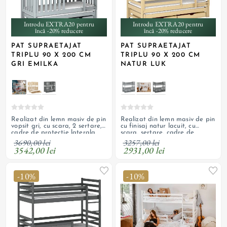
Introdu EXTRA20 pentru
Introdu EXTRA20 pentru
încă -20% reducere
încă -20% reducere
PAT SUPRAETAJAT
PAT SUPRAETAJAT
TRIPLU 90 X 200 CM
TRIPLU 90 X 200 CM
GRI EMILKA
NATUR LUK
Realizat din lemn masiv de pin
Realizat din lemn masiv de pin
vopsit gri, cu scara, 2 sertare,
cu finisaj natur lacuit, cu
cadre de protectie laterala
scara, sertare, cadre de
inalte si suporturi pentru
protectie laterala si suporturi
3690,00 lei
3257,00 lei
saltele; paturi detasabile
pentru saltele; paturi
3542,00 lei
2931,00 lei
detasabile
-10%
-10%