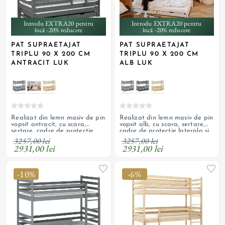
Introdu EXTRA20 pentru
Introdu EXTRA20 pentru
încă -20% reducere
încă -20% reducere
PAT SUPRAETAJAT
PAT SUPRAETAJAT
TRIPLU 90 X 200 CM
TRIPLU 90 X 200 CM
ANTRACIT LUK
ALB LUK
Realizat din lemn masiv de pin
Realizat din lemn masiv de pin
vopsit antracit, cu scara,
vopsit alb, cu scara, sertare,
sertare, cadre de protectie
cadre de protectie laterala si
laterala si suporturi pentru
suporturi pentru saltele; paturi
3257,00 lei
3257,00 lei
saltele; paturi detasabile
detasabile
2931,00 lei
2931,00 lei
-10%
-6%