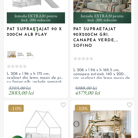
Introdu EXTRA20 pentru
Introdu EXTRA20 pentru
încă -20% reducere
încă -20% reducere
PAT SUPRAETAJAT 90 X
PAT SUPRAETAJAT
+ 2
200CM ALB PLAY
90X200CM GRI,
CANAPEA VERDE,
SOFINO
L 208 x l 96 x h 169,5 cm;
L 208 x l 96 x h 175 cm;
canapea extinsă: 140 x 200
realizat din lemn masiv de pin
cm; realizat din lemn masiv de
cu finisaj alb, include somieră,
pin cu finisaj gri, canapea cu
cadru de siguranță, scară,
tapițerie din catifea verde
5088,00 lei
3203,00 lei
tobogan; necesită saltea cu
salvie; 3 perne decorative;
4579,00 lei
2883,00 lei
dimensiuni recomandate de 90
scară detașabilă și ladă de
x 200 x 13 cm
depozitare
-10%
-10%