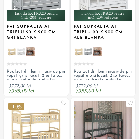
Introdu EXTRA20 pentru
Introdu EXTRA20 pentru
încă -20% reducere
încă -20% reducere
PAT SUPRAETAJAT
PAT SUPRAETAJAT
TRIPLU 90 X 200 CM
TRIPLU 90 X 200 CM
GRI BLANKA
ALB BLANKA
Realizat din lemn masiv de pin
Realizat din lemn masiv de pin
vopsit gri si lacuit, 2 sertare,
vopsit alb si lacuit, 2 sertare,
scara, cadre de protectie
scara, cadre de protectie
laterala si suporturi pentru
laterala si suporturi pentru
3772,00 lei
3772,00 lei
saltele; 3 paturi detasabile
saltele; 3 paturi detasabile
3395,00 lei
3395,00 lei
-10%