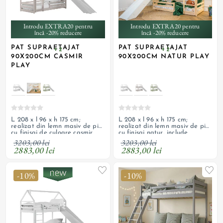
Introdu EXTRA20 pentru
Introdu EXTRA20 pentru
încă -20% reducere
încă -20% reducere
PAT SUPRAETAJAT
PAT SUPRAETAJAT
+ 2
+ 2
90X200CM CASMIR
90X200CM NATUR PLAY
PLAY
L 208 x l 96 x h 175 cm;
L 208 x l 96 x h 175 cm;
realizat din lemn masiv de pin
realizat din lemn masiv de pin
cu finisaj de culoare cașmir
cu finisaj natur, include
include somieră, cadru de
somieră, cadru de siguranță,
3203,00 lei
3203,00 lei
siguranță, scară, tobogan alb;
scară, tobogan alb; necesită
2883,00 lei
2883,00 lei
necesită saltea cu dimensiuni
saltea cu dimensiuni
recomandate de 90 x 200 x 13
recomandate de 90 x 200 x 13
cm
cm
-10%
-10%