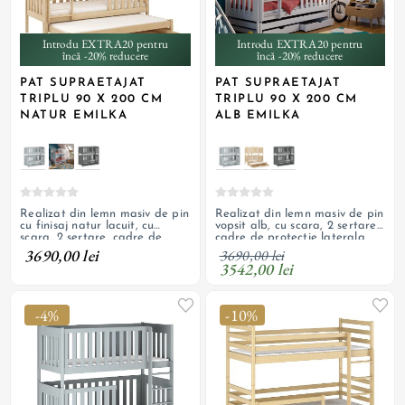
Introdu EXTRA20 pentru
Introdu EXTRA20 pentru
încă -20% reducere
încă -20% reducere
PAT SUPRAETAJAT
PAT SUPRAETAJAT
TRIPLU 90 X 200 CM
TRIPLU 90 X 200 CM
NATUR EMILKA
ALB EMILKA
Realizat din lemn masiv de pin
Realizat din lemn masiv de pin
cu finisaj natur lacuit, cu
vopsit alb, cu scara, 2 sertare,
scara, 2 sertare, cadre de
cadre de protectie laterala
protectie laterala inalte si
inalte si suporturi pentru
3690,00 lei
3690,00 lei
suporturi pentru saltele; paturi
saltele; paturi detasabile
3542,00 lei
detasabile
-4%
-10%