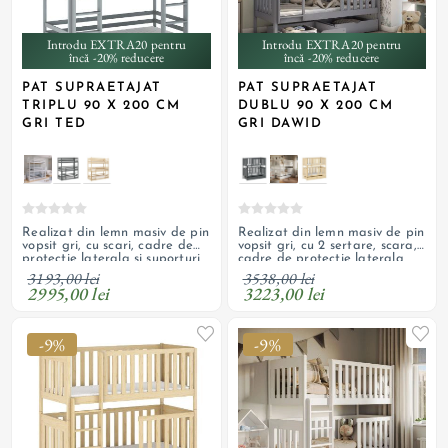
Introdu EXTRA20 pentru
Introdu EXTRA20 pentru
încă -20% reducere
încă -20% reducere
PAT SUPRAETAJAT
PAT SUPRAETAJAT
TRIPLU 90 X 200 CM
DUBLU 90 X 200 CM
GRI TED
GRI DAWID
Realizat din lemn masiv de pin
Realizat din lemn masiv de pin
vopsit gri, cu scari, cadre de
vopsit gri, cu 2 sertare, scara,
protectie laterala si suporturi
cadre de protectie laterala
pentru saltele; paturi
inalte si suporturi pentru
3193,00 lei
3538,00 lei
detasabile
saltele; paturi detasabile;
2995,00 lei
3223,00 lei
necesita saltea
-9%
-9%