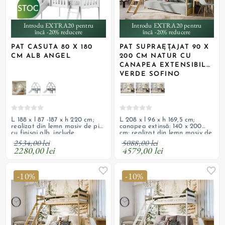
Introdu EXTRA20 pentru
Introdu EXTRA20 pentru
încă -20% reducere
încă -20% reducere
PAT CASUTA 80 X 180
PAT SUPRAETAJAT 90 X
+ 1
CM ALB ANGEL
200 CM NATUR CU
CANAPEA EXTENSIBILA
VERDE SOFINO
L 188 x l 87 -187 x h 220 cm;
L 208 x l 96 x h 169,5 cm;
realizat din lemn masiv de pin
canapea extinsă: 140 x 200
cu finisaj alb, include
cm; realizat din lemn masiv de
balustrada de siguranta,
pin cu finisaj natur, canapea
2534,00 lei
5088,00 lei
scara, tobogan; necesita
cu tapițerie din catifea verde
2280,00 lei
4579,00 lei
saltea cu dimensiuni
salvie; 3 perne decorative;
recomandate de 80 x 180 x 13
scară detașabilă și ladă de
cm
depozitare
-10%
-10%