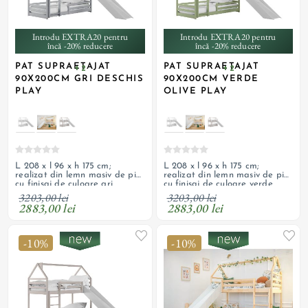
Introdu EXTRA20 pentru
Introdu EXTRA20 pentru
încă -20% reducere
încă -20% reducere
PAT SUPRAETAJAT
PAT SUPRAETAJAT
+ 2
+ 2
90X200CM GRI DESCHIS
90X200CM VERDE
PLAY
OLIVE PLAY
L 208 x l 96 x h 175 cm;
L 208 x l 96 x h 175 cm;
realizat din lemn masiv de pin
realizat din lemn masiv de pin
cu finisaj de culoare gri
cu finisaj de culoare verde
deschis include somieră, cadru
olive include somieră, cadru de
3203,00 lei
3203,00 lei
de siguranță, scară, tobogan
siguranță, scară, tobogan alb;
2883,00 lei
2883,00 lei
alb; necesită saltea cu
necesită saltea cu dimensiuni
dimensiuni recomandate de 90
recomandate de 90 x 200 x 13
x 200 x 13 cm
cm
-10%
-10%