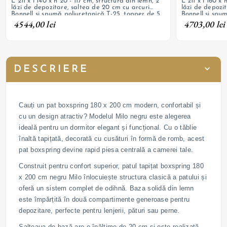
L 211 x l 140 x h 20 - 117 cm, structură din lemn, 2
L 211 x l 160 x h 20 - 117 cm, structură
lăzi de depozitare, saltea de 20 cm cu arcuri
lăzi de depozi
Bonnell și spumă poliuretanică T-25, topper de 5
Bonnell și spu
cm, tapițerie din catifea, picioare din metal
cm, tapițerie d
4544,00 lei
4703,00 lei
negru mat cu h 13 cm
negru mat cu 
DESCRIERE
Cauți un pat boxspring 180 x 200 cm modern, confortabil și
cu un design atractiv? Modelul Milo negru este alegerea
ideală pentru un dormitor elegant și funcțional. Cu o tăblie
înaltă tapițată, decorată cu cusături în formă de romb, acest
pat boxspring devine rapid piesa centrală a camerei tale.
Construit pentru confort superior, patul tapițat boxspring 180
x 200 cm negru Milo înlocuiește structura clasică a patului și
oferă un sistem complet de odihnă. Baza solidă din lemn
este împărțită în două compartimente generoase pentru
depozitare, perfecte pentru lenjerii, pături sau perne.
Salteaua de bază are o înălțime de 20 cm și este realizată