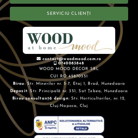
SERVICIU CLIENȚI
contact@woodmood.com.ro
0740083848
WOOD MOOD DECOR SRL
CUI RO 45870351
Birou
: Str. Minerilor nr. 5-7, Etaj 1, Brad, Hunedoara
Depozit
: Str. Principală nr. 351, Sat Țebea, Hunedoara
Birou consultanță design
: Str. Horticultorilor, nr. 12,
Cluj-Napoca, Cluj