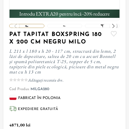
Introdu EXTRA20 pentru încă -20% reducere
PAT TAPITAT BOXSPRING 180
X 200 CM NEGRU MILO
L 211 x l 180 x h 20 - 117 cm, structură din lemn, 2
lăzi de depozitare, saltea de 20 cm cu arcuri Bonnell
și spumă poliuretanică T-25, topper de 5 cm,
tapițerie din piele ecologică, picioare din metal negru
mat cu h 13 cm
Adăugați recenzia dvs.
Cod Produs:
MILGA280
FABRICAT ÎN POLONIA
EXPEDIERE GRATUITĂ
4871,00 lei