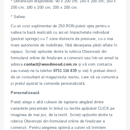
* Dimensiuni disponibile: 90 x 200 cm; 140 x 200 cm; 160 x
200 cm; 180 x 200 cm; 200 x 200 cm.
* Saltea:
Cu un cost suplimentar de 250 RON puteți opta pentru o
saltea la bază realizată cu arcuri împachetate individual
(pocket springs) cu 7 zone distincte de presiune, cu o mai
mare autonomie de mobilitate, fără deranjarea părții aflate în
repaus. Scrieți optiunile dorite la rubrica Observații din
formularul online de finalizare a comenzii sau într-un email la
adresa
contact@woodmood.com.ro
și vă vom contacta
sau sunați-ne la telefon
0751 116 839
și veți fi preluat direct
de un consultant al magazinului nostru, care vă va comunica
și pretul ajustat la comanda personalizată.
Personalizează
Puteți alege o altă culoare de tapițerie alegând dintre
variantele prezentate în linkul cu textile apăsând CLICK pe
imaginea de mai jos, de la textil. Scrieți opțiunile dorite la
rubrica Observații din formularul online de finalizare a
comenzii. Pentru alegerea optimă a culorii vă trimitem