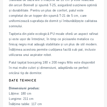
din arcuri Bonnell și spumă T-25, asigurând susținere optimă
și durabilitate. Pentru un plus de confort, patul este
completat de un topper din spumă T-21 de 5 cm, care
uniformizează suprafața de dormit și îmbunătățește calitatea
somnului.
Tapițeria din piele ecologică PU moale oferă un aspect rafinat
și este ușor de întreținut, în timp ce picioarele metalice cu
finisaj negru mat adaugă stabilitate și un plus de stil modern.
Înălțimea acestora permite curățarea facilă sub pat, inclusiv
utilizarea unui aspirator robot.
Patul tapițat boxspring 180 x 200 negru Milo este disponibil
în mai multe culori și dimensiuni, adaptându-se perfect
oricărui tip de dormitor.
DATE TEHNICE
Dimensiuni produs:
Lățime: 180 cm
Lungime: 211 cm
Înălțime tablie: 117 cm