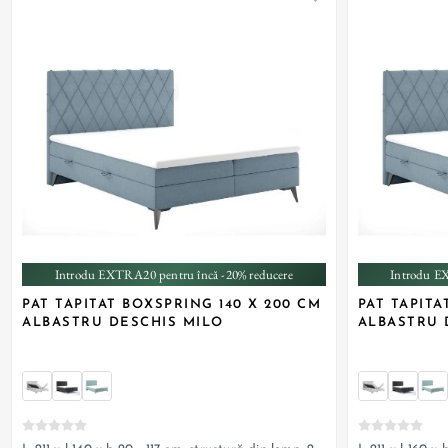
+ 1
Introdu EXTRA20 pentru încă -20% reducere
Introdu E
PAT TAPITAT BOXSPRING 140 X 200 CM
PAT TAPITA
ALBASTRU DESCHIS MILO
ALBASTRU 