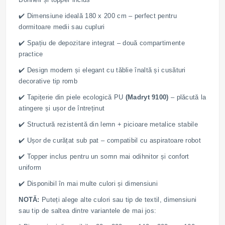
✔️ Dimensiune ideală 180 x 200 cm – perfect pentru
dormitoare medii sau cupluri
✔️ Spațiu de depozitare integrat – două compartimente
practice
✔️ Design modern și elegant cu tăblie înaltă și cusături
decorative tip romb
✔️ Tapițerie din piele ecologică PU
(Madryt 9100)
– plăcută la
atingere și ușor de întreținut
✔️ Structură rezistentă din lemn + picioare metalice stabile
✔️ Ușor de curățat sub pat – compatibil cu aspiratoare robot
✔️ Topper inclus pentru un somn mai odihnitor și confort
uniform
✔️ Disponibil în mai multe culori și dimensiuni
NOTĂ:
Puteți alege alte culori sau tip de textil, dimensiuni
sau tip de saltea dintre variantele de mai jos: