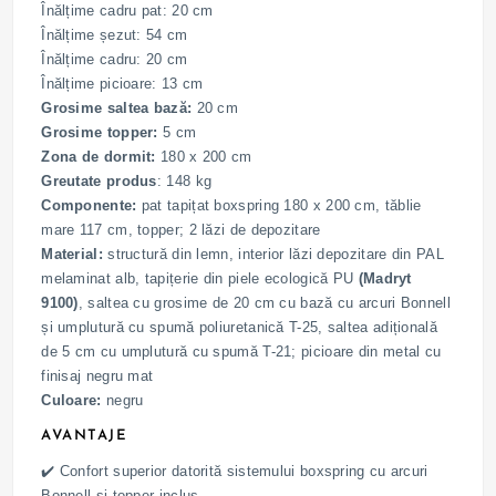
Înălțime cadru pat: 20 cm
Înălțime șezut: 54 cm
Înălțime cadru: 20 cm
Înălțime picioare: 13 cm
Grosime saltea bază:
20 cm
Grosime topper:
5 cm
Zona de dormit:
180 x 200 cm
Greutate produs
: 148 kg
Componente:
pat tapițat boxspring 180 x 200 cm, tăblie
mare 117 cm, topper; 2 lăzi de depozitare
Material:
structură din lemn, interior lăzi depozitare din PAL
melaminat alb, tapițerie din piele ecologică PU
(Madryt
9100)
, saltea cu grosime de 20 cm cu bază cu arcuri Bonnell
și umplutură cu spumă poliuretanică T-25, saltea adițională
de 5 cm cu umplutură cu spumă T-21; picioare din metal cu
finisaj negru mat
Culoare:
negru
AVANTAJE
✔️ Confort superior datorită sistemului boxspring cu arcuri
Bonnell și topper inclus