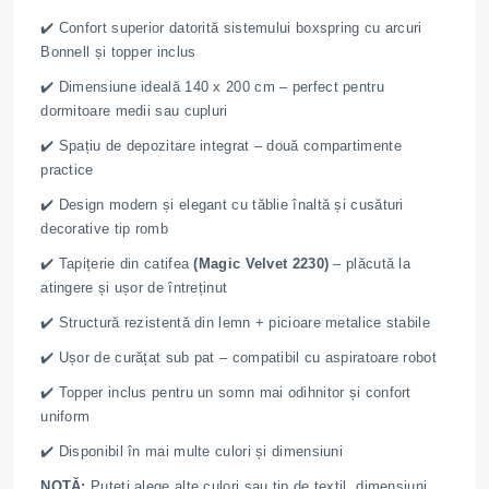
✔️ Confort superior datorită sistemului boxspring cu arcuri
Bonnell și topper inclus
✔️ Dimensiune ideală 140 x 200 cm – perfect pentru
dormitoare medii sau cupluri
✔️ Spațiu de depozitare integrat – două compartimente
practice
✔️ Design modern și elegant cu tăblie înaltă și cusături
decorative tip romb
✔️ Tapițerie din catifea
(Magic Velvet 2230)
– plăcută la
atingere și ușor de întreținut
✔️ Structură rezistentă din lemn + picioare metalice stabile
✔️ Ușor de curățat sub pat – compatibil cu aspiratoare robot
✔️ Topper inclus pentru un somn mai odihnitor și confort
uniform
✔️ Disponibil în mai multe culori și dimensiuni
NOTĂ:
Puteți alege alte culori sau tip de textil, dimensiuni