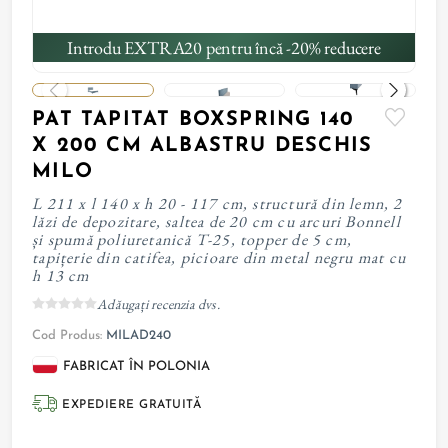
Introdu EXTRA20 pentru încă -20% reducere
PAT TAPITAT BOXSPRING 140
X 200 CM ALBASTRU DESCHIS
MILO
L 211 x l 140 x h 20 - 117 cm, structură din lemn, 2
lăzi de depozitare, saltea de 20 cm cu arcuri Bonnell
și spumă poliuretanică T-25, topper de 5 cm,
tapițerie din catifea, picioare din metal negru mat cu
h 13 cm
Adăugați recenzia dvs.
Cod Produs:
MILAD240
FABRICAT ÎN POLONIA
EXPEDIERE GRATUITĂ