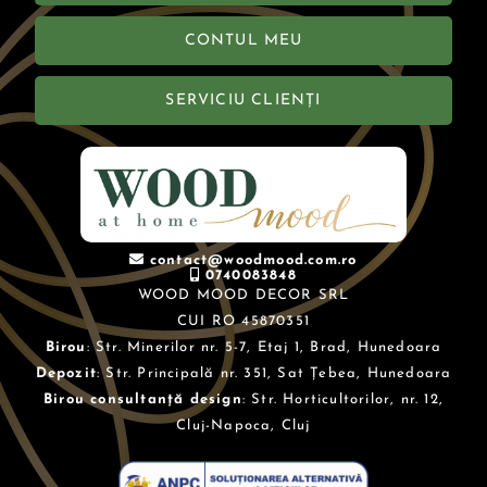
CONTUL MEU
SERVICIU CLIENȚI
contact@woodmood.com.ro
0740083848
WOOD MOOD DECOR SRL
CUI RO 45870351
Birou
: Str. Minerilor nr. 5-7, Etaj 1, Brad, Hunedoara
Depozit
: Str. Principală nr. 351, Sat Țebea, Hunedoara
Birou consultanță design
: Str. Horticultorilor, nr. 12,
Cluj-Napoca, Cluj