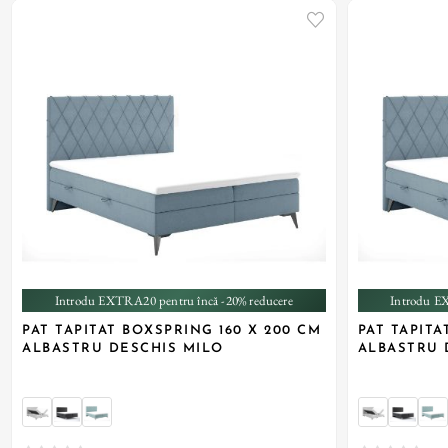
+ 1
Introdu EXTRA20 pentru încă -20% reducere
Introdu E
PAT TAPITAT BOXSPRING 160 X 200 CM
PAT TAPITA
ALBASTRU DESCHIS MILO
ALBASTRU 