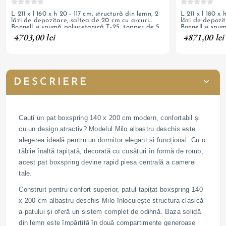
L 211 x l 160 x h 20 - 117 cm, structură din lemn, 2
L 211 x l 180 x h 20 - 117 cm, structură
lăzi de depozitare, saltea de 20 cm cu arcuri
lăzi de depozi
Bonnell și spumă poliuretanică T-25, topper de 5
Bonnell și spu
cm, tapițerie din catifea, picioare din metal
cm, tapițerie d
4703,00 lei
4871,00 lei
negru mat cu h 13 cm
negru mat cu 
DESCRIERE
Cauți un pat boxspring 140 x 200 cm modern, confortabil și
cu un design atractiv? Modelul Milo albastru deschis este
alegerea ideală pentru un dormitor elegant și funcțional. Cu o
tăblie înaltă tapițată, decorată cu cusături în formă de romb,
acest pat boxspring devine rapid piesa centrală a camerei
tale.
Construit pentru confort superior, patul tapițat boxspring 140
x 200 cm albastru deschis Milo înlocuiește structura clasică
a patului și oferă un sistem complet de odihnă. Baza solidă
din lemn este împărțită în două compartimente generoase