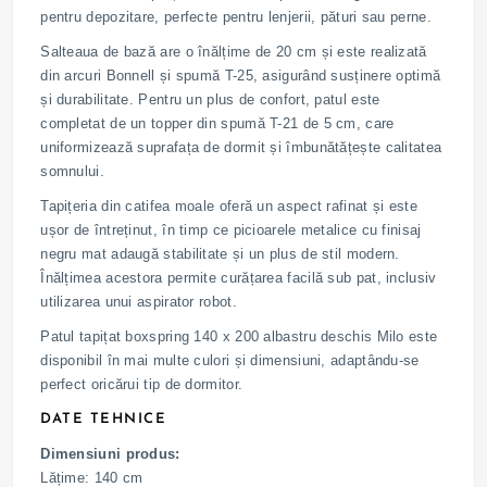
pentru depozitare, perfecte pentru lenjerii, pături sau perne.
Salteaua de bază are o înălțime de 20 cm și este realizată
din arcuri Bonnell și spumă T-25, asigurând susținere optimă
și durabilitate. Pentru un plus de confort, patul este
completat de un topper din spumă T-21 de 5 cm, care
uniformizează suprafața de dormit și îmbunătățește calitatea
somnului.
Tapițeria din catifea moale oferă un aspect rafinat și este
ușor de întreținut, în timp ce picioarele metalice cu finisaj
negru mat adaugă stabilitate și un plus de stil modern.
Înălțimea acestora permite curățarea facilă sub pat, inclusiv
utilizarea unui aspirator robot.
Patul tapițat boxspring 140 x 200 albastru deschis Milo este
disponibil în mai multe culori și dimensiuni, adaptându-se
perfect oricărui tip de dormitor.
DATE TEHNICE
Dimensiuni produs:
Lățime: 140 cm