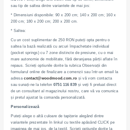
sau tip de saltea dintre variantele de mai jos:
* Dimensiuni disponibile: 90 x 200 cm; 140 x 200 cm; 160 x
200 cm; 180 x 200 cm; 200 x 200 cm.
* Saltea:
Cu un cost suplimentar de 250 RON puteți opta pentru o
saltea la bază realizată cu arcuri împachetate individual
(pocket springs) cu 7 zone distincte de presiune, cu o mai
mare autonomie de mobilitate, fără deranjarea părții aflate în
repaus. Scrieți optiunile dorite la rubrica Observații din
formularul online de finalizare a comenzii sau într-un email la
adresa
contact@woodmood.com.ro
și vă vom contacta
sau sunați-ne la telefon
0751 116 839
și veți fi preluat direct
de un consultant al magazinului nostru, care vă va comunica
și pretul ajustat la comanda personalizată.
Personalizează
Puteți alege o altă culoare de tapițerie alegând dintre
variantele prezentate în linkul cu textile apăsând CLICK pe
imaginea de mai jos, de la textil. Scrieți opțiunile dorite la