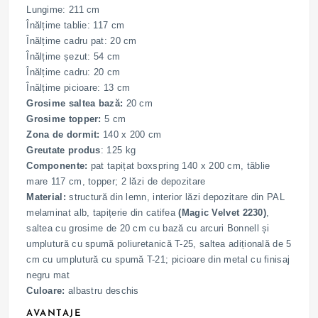
Lungime: 211 cm
Înălțime tablie: 117 cm
Înălțime cadru pat: 20 cm
Înălțime șezut: 54 cm
Înălțime cadru: 20 cm
Înălțime picioare: 13 cm
Grosime saltea bază:
20 cm
Grosime topper:
5 cm
Zona de dormit:
140 x 200 cm
Greutate produs
: 125 kg
Componente:
pat tapițat boxspring 140 x 200 cm, tăblie
mare 117 cm, topper; 2 lăzi de depozitare
Material:
structură din lemn, interior lăzi depozitare din PAL
melaminat alb, tapițerie din catifea
(Magic Velvet 2230)
,
saltea cu grosime de 20 cm cu bază cu arcuri Bonnell și
umplutură cu spumă poliuretanică T-25, saltea adițională de 5
cm cu umplutură cu spumă T-21; picioare din metal cu finisaj
negru mat
Culoare:
albastru deschis
AVANTAJE