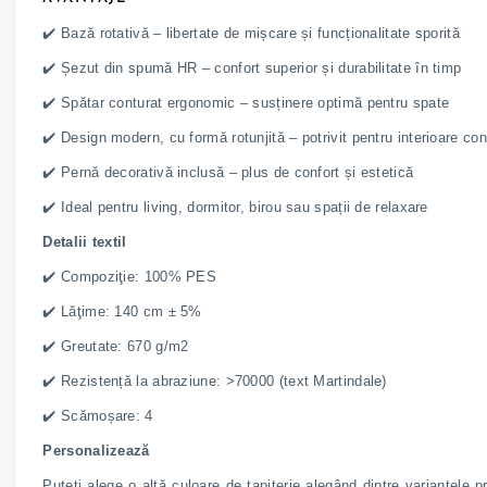
✔️ Bază rotativă – libertate de mișcare și funcționalitate sporită
✔️ Șezut din spumă HR – confort superior și durabilitate în timp
✔️ Spătar conturat ergonomic – susținere optimă pentru spate
✔️ Design modern, cu formă rotunjită – potrivit pentru interioare c
✔️ Pernă decorativă inclusă – plus de confort și estetică
✔️ Ideal pentru living, dormitor, birou sau spații de relaxare
Detalii textil
✔️ Compoziţie: 100% PES
✔️ Lăţime: 140 cm ± 5%
✔️ Greutate: 670 g/m2
✔️ Rezistență la abraziune: >70000 (text Martindale)
✔️ Scămoșare: 4
Personalizează
Puteți alege o altă culoare de tapițerie alegând dintre variantele p