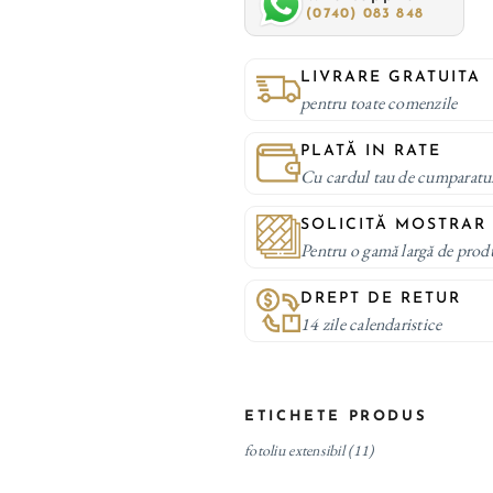
(0740) 083 848
LIVRARE GRATUITA
pentru toate comenzile
PLATĂ IN RATE
Cu cardul tau de cumparatu
SOLICITĂ MOSTRAR
Pentru o gamă largă de prod
DREPT DE RETUR
14 zile calendaristice
ETICHETE PRODUS
fotoliu extensibil
(11)