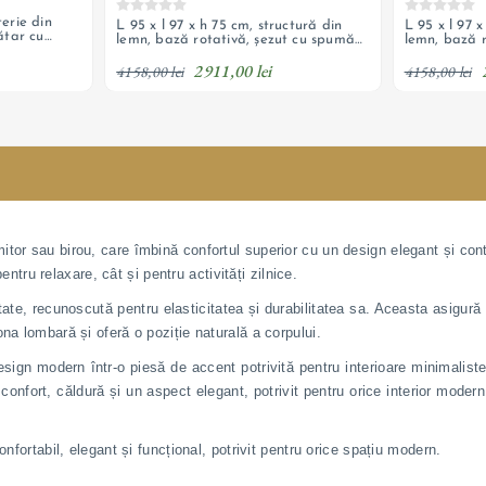
țerie din
L 95 x l 97 x h 75 cm, structură din
L 95 x l 97 x
pătar cu
lemn, bază rotativă, șezut cu spumă
lemn, bază r
HR, spate tapițat, pernă decorativă
HR, spate t
2911,00 lei
inclusă
inclusă
4158,00 lei
4158,00 lei
mitor sau birou, care îmbină confortul superior cu un design elegant și cont
entru relaxare, cât și pentru activități zilnice.
tate, recunoscută pentru elasticitatea și durabilitatea sa. Aceasta asigur
na lombară și oferă o poziție naturală a corpului.
u design modern într-o piesă de accent potrivită pentru interioare minimalis
 confort, căldură și un aspect elegant, potrivit pentru orice interior mode
nfortabil, elegant și funcțional, potrivit pentru orice spațiu modern.