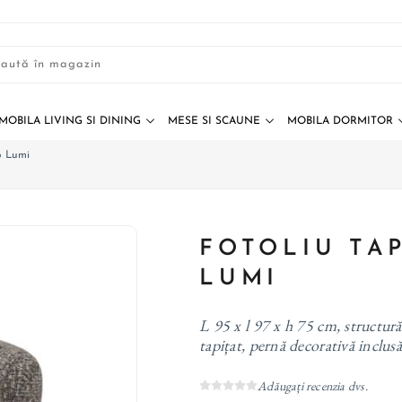
MOBILA LIVING SI DINING
MESE SI SCAUNE
MOBILA DORMITOR
ro Lumi
FOTOLIU TA
LUMI
L 95 x l 97 x h 75 cm, structur
tapițat, pernă decorativă inclus
Adăugați recenzia dvs.