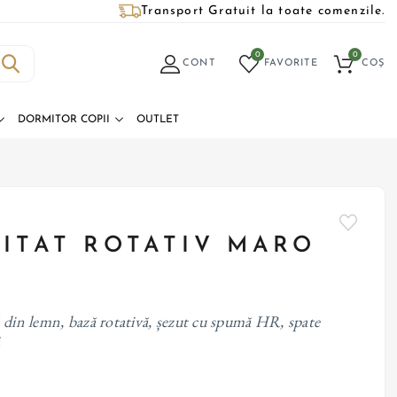
Transport Gratuit la toate comenzile.
0
0
CONT
FAVORITE
COȘ
DORMITOR COPII
OUTLET
PITAT ROTATIV MARO
ă din lemn, bază rotativă, șezut cu spumă HR, spate
ă