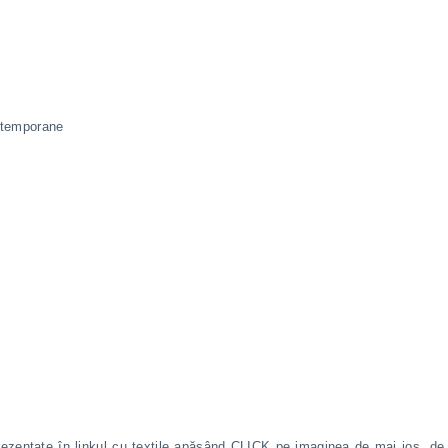
ontemporane
rezentate în linkul cu textile apăsând CLICK pe imaginea de mai jos, de la 