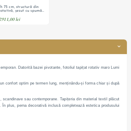
 h 75 cm, structură din
otativă, șezut cu spumă
apițat, pernă decorativă
2911,00 lei
emporan. Datorită bazei pivotante, fotoliul tapițat rotativ maro Lumi
ă un confort optim pe termen lung, menținându-și forma chiar și după
te, scandinave sau contemporane. Tapițeria din material textil plăcut
rn. În plus, perna decorativă inclusă completează estetica produsului