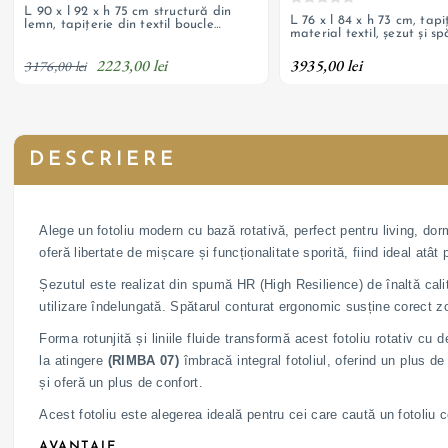
L 90 x l 92 x h 75 cm structură din
L 76 x l 84 x h 73 cm, tapi
lemn, tapițerie din textil boucle
material textil, șezut și s
antialergic, șezut și spătar cu
umplutură cu spumă
umplutură cu spumă poliuretanică
2223,00 lei
3935,00 lei
3176,00 lei
DESCRIERE
Alege un fotoliu modern cu bază rotativă, perfect pentru living, dor
oferă libertate de mișcare și funcționalitate sporită, fiind ideal atât p
Șezutul este realizat din spumă HR (High Resilience) de înaltă cali
utilizare îndelungată. Spătarul conturat ergonomic susține corect zo
Forma rotunjită și liniile fluide transformă acest fotoliu rotativ c
la atingere
(RIMBA 07)
îmbracă integral fotoliul, oferind un plus de
și oferă un plus de confort.
Acest fotoliu este alegerea ideală pentru cei care caută un fotoliu co
AVANTAJE