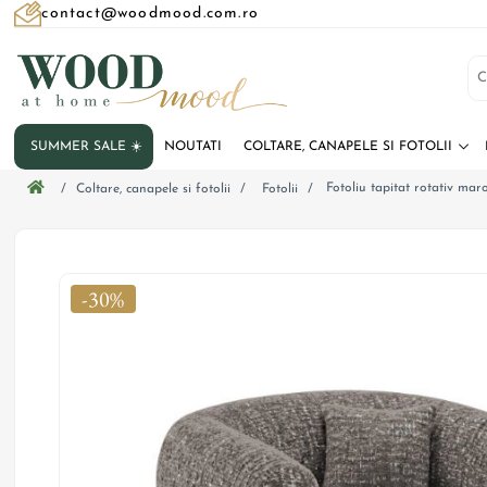
contact@woodmood.com.ro
SUMMER SALE ☀️
NOUTATI
COLTARE, CANAPELE SI FOTOLII
Fotoliu tapitat rotativ ma
/
Coltare, canapele si fotolii
/
Fotolii
/
-30%