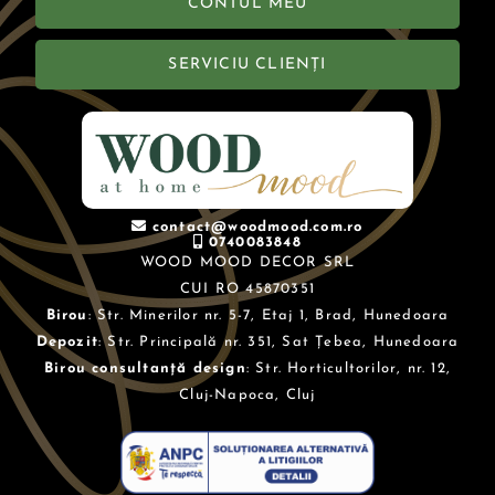
CONTUL MEU
SERVICIU CLIENȚI
contact@woodmood.com.ro
0740083848
WOOD MOOD DECOR SRL
CUI RO 45870351
Birou
: Str. Minerilor nr. 5-7, Etaj 1, Brad, Hunedoara
Depozit
: Str. Principală nr. 351, Sat Țebea, Hunedoara
Birou consultanță design
: Str. Horticultorilor, nr. 12,
Cluj-Napoca, Cluj