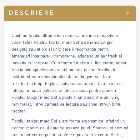
DESCRIERE
Cauti un fotoliu ultramodern care sa imprime prospetime
casei tale? Fotoliul tapițat maro Sofia se remarca prin
designul sau atipic si unic care il recomanda pentru
amenajari interioare ultramoderne, aducand un aer fresh si
inovativ in incapere. Cu o forma futurista si linii curbe, acest
fotoliu adauga eleganta si stil oricarui decor. Textilul de
calitate ofera o senzatie placuta la atingere si il face
rezistent in timp. In plus, culoarea sa maro il face usor de
integrat in orice paleta cromatica aleasa pentru camera.
Fotoliul tapițat maro Sofia poate fi amplasat intr-un living
minimalist, intr-o camera de lectura sau chiar intr-un birou
modern.
Fotoliul tapițat maro Sofia are forma ergonomica, oferind un
confort maxim celui care se aseaza pe el. Spatarul si sezutul
sustin perfect corpul si sa ofere o pozitie relaxanta. Astfel,