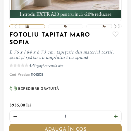
Introdu EXTRA20 pentru încă -20% reducere
FOTOLIU TAPITAT MARO
SOFIA
L 76 x l 84 x h 73 cm, tapițerie din material textil,
șezut și spătar cu umplutură cu spumă
Adăugați recenzia dvs.
Cod Produs:
1101205
EXPEDIERE GRATUITĂ
3935,00 lei
ADAUGĂ ÎN COȘ