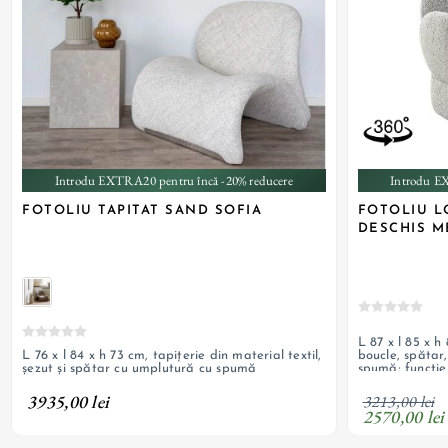
Introdu EXTRA20 pentru încă -20% reducere
Introdu E
FOTOLIU TAPITAT SAND SOFIA
FOTOLIU L
DESCHIS M
L 87 x l 85 x h
L 76 x l 84 x h 73 cm, tapițerie din material textil,
boucle, spătar
șezut și spătar cu umplutură cu spumă
spumă; functie
3935,00 lei
3213,00 lei
2570,00 lei