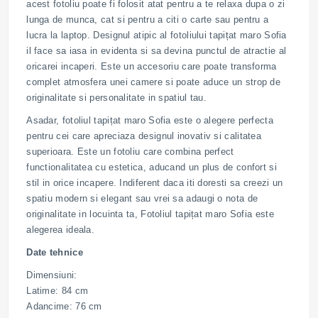
acest fotoliu poate fi folosit atat pentru a te relaxa dupa o zi
lunga de munca, cat si pentru a citi o carte sau pentru a
lucra la laptop. Designul atipic al fotoliului tapițat maro Sofia
il face sa iasa in evidenta si sa devina punctul de atractie al
oricarei incaperi. Este un accesoriu care poate transforma
complet atmosfera unei camere si poate aduce un strop de
originalitate si personalitate in spatiul tau.
Asadar, fotoliul tapițat maro Sofia este o alegere perfecta
pentru cei care apreciaza designul inovativ si calitatea
superioara. Este un fotoliu care combina perfect
functionalitatea cu estetica, aducand un plus de confort si
stil in orice incapere. Indiferent daca iti doresti sa creezi un
spatiu modern si elegant sau vrei sa adaugi o nota de
originalitate in locuinta ta, Fotoliul tapițat maro Sofia este
alegerea ideala.
Date tehnice
Dimensiuni:
Latime: 84 cm
Adancime: 76 cm