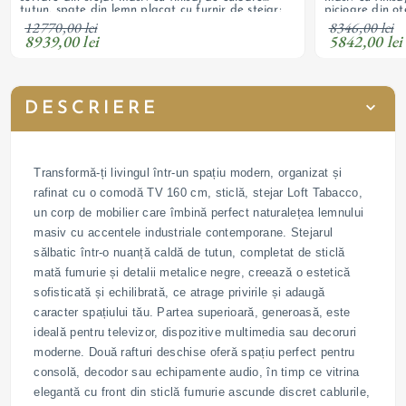
tutun, spate din lemn placat cu furnir de stejar;
picioare din ote
fronturi uși din sticlă mată; bază cu 4 picioare din
ușă cu sticlă 
12770,00 lei
8346,00 lei
oțel vopsit negru
8939,00 lei
5842,00 lei
DESCRIERE
Transformă-ți livingul într-un spațiu modern, organizat și
rafinat cu o comodă TV 160 cm, sticlă, stejar Loft Tabacco,
un corp de mobilier care îmbină perfect naturalețea lemnului
masiv cu accentele industriale contemporane. Stejarul
sălbatic într-o nuanță caldă de tutun, completat de sticlă
mată fumurie și detalii metalice negre, creează o estetică
sofisticată și echilibrată, ce atrage privirile și adaugă
caracter spațiului tău. Partea superioară, generoasă, este
ideală pentru televizor, dispozitive multimedia sau decoruri
moderne. Două rafturi deschise oferă spațiu perfect pentru
consolă, decodor sau echipamente audio, în timp ce vitrina
elegantă cu front din sticlă fumurie ascunde discret cablurile,