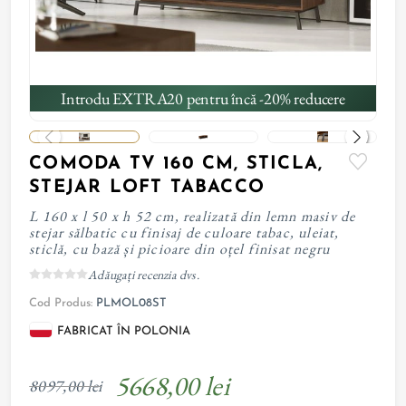
Introdu EXTRA20 pentru încă -20% reducere
COMODA TV 160 CM, STICLA,
STEJAR LOFT TABACCO
L 160 x l 50 x h 52 cm, realizată din lemn masiv de
stejar sălbatic cu finisaj de culoare tabac, uleiat,
sticlă, cu bază și picioare din oțel finisat negru
Adăugați recenzia dvs.
Cod Produs:
PLMOL08ST
FABRICAT ÎN POLONIA
5668,00 lei
8097,00 lei