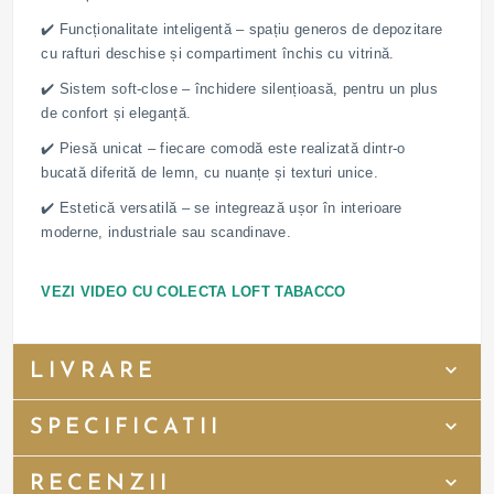
✔️ Funcționalitate inteligentă – spațiu generos de depozitare
cu rafturi deschise și compartiment închis cu vitrină.
✔️ Sistem soft-close – închidere silențioasă, pentru un plus
de confort și eleganță.
✔️ Piesă unicat – fiecare comodă este realizată dintr-o
bucată diferită de lemn, cu nuanțe și texturi unice.
✔️ Estetică versatilă – se integrează ușor în interioare
moderne, industriale sau scandinave.
VEZI VIDEO CU COLECTA LOFT TABACCO
LIVRARE
SPECIFICATII
RECENZII