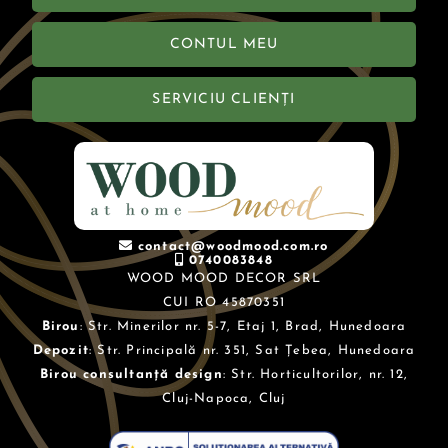
CONTUL MEU
SERVICIU CLIENȚI
contact@woodmood.com.ro
0740083848
WOOD MOOD DECOR SRL
CUI RO 45870351
Birou
: Str. Minerilor nr. 5-7, Etaj 1, Brad, Hunedoara
Depozit
: Str. Principală nr. 351, Sat Țebea, Hunedoara
Birou consultanță design
: Str. Horticultorilor, nr. 12,
Cluj-Napoca, Cluj