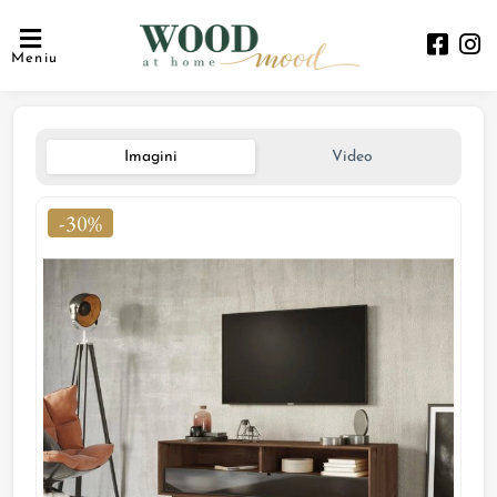
Meniu
Imagini
Video
-30%