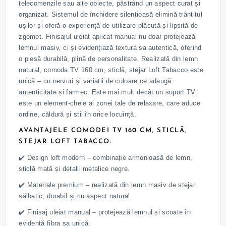
telecomenzile sau alte obiecte, păstrând un aspect curat și
organizat. Sistemul de închidere silențioasă elimină trântitul
ușilor și oferă o experiență de utilizare plăcută și lipsită de
zgomot. Finisajul uleiat aplicat manual nu doar protejează
lemnul masiv, ci și evidențiază textura sa autentică, oferind
o piesă durabilă, plină de personalitate. Realizată din lemn
natural, comoda TV 160 cm, sticlă, stejar Loft Tabacco este
unică – cu nervuri și variații de culoare ce adaugă
autenticitate și farmec. Este mai mult decât un suport TV:
este un element-cheie al zonei tale de relaxare, care aduce
ordine, căldură și stil în orice locuință.
AVANTAJELE COMODEI TV 160 CM, STICLĂ,
STEJAR LOFT TABACCO:
✔️ Design loft modern – combinație armonioasă de lemn,
sticlă mată și detalii metalice negre.
✔️ Materiale premium – realizată din lemn masiv de stejar
sălbatic, durabil și cu aspect natural.
✔️ Finisaj uleiat manual – protejează lemnul și scoate în
evidență fibra sa unică.