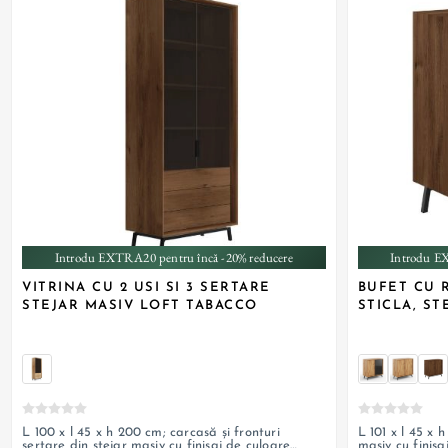
Introdu EXTRA20 pentru încă -20% reducere
Introdu E
VITRINA CU 2 USI SI 3 SERTARE
BUFET CU 
STEJAR MASIV LOFT TABACCO
STICLA, S
L 100 x l 45 x h 200 cm; carcasă și fronturi
L 101 x l 45 x 
sertare din stejar masiv cu finisaj de culoare
masiv cu finisa