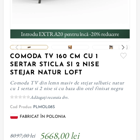
Introdu EXTRA20 pentru încă -20% reducere
COMODA TV 160 CM CU 1
SERTAR STICLA SI 2 NISE
STEJAR NATUR LOFT
Comoda TV din lemn masiv de stejar salbatic natur
cu 1 sertar si 2 nise si cu baza din otel finisat negru
Adăugați recenzia dvs.
Cod Produs:
PLMOL08S
FABRICAT ÎN POLONIA
5668,00 lei
8097,00 lei