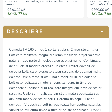
din stejar masiv natur, cu picioare din otel finisat
stejar natur și 
negru
ușă plină si 1 
8346,00 lei
8346,00 lei
5842,00 lei
5842,00 lei
DESCRIERE
Comoda TV 160 cm cu 1 sertar sticla si 2 nise stejar natur
Loft este realizata integral din lemn masiv de stejar salbatic
natur si face parte din colectia cu acelasi nume. Combinatia
de stil loft si modern creeaza un efect uimitor dovedit de
colectia Loft, care foloseste stejar salbatic de cea mai inalta
calitate, sticla mata si otel. Baza mobilierului din colectia
Loft este realizata din otel si vopsita negru, in timp ce
carcasele si politele sunt realizate integral din lemn de stejar
salbatic. Usile sunt realizate din sticla mata securizata sau
din lemn masiv de stejar natur. Datorita finisajului uleiat
comoda TV deschisa Loft isi pastreaza frumusetea naturala,
subliniind structura unica a fibrelor de stejar salbatic. Frontul