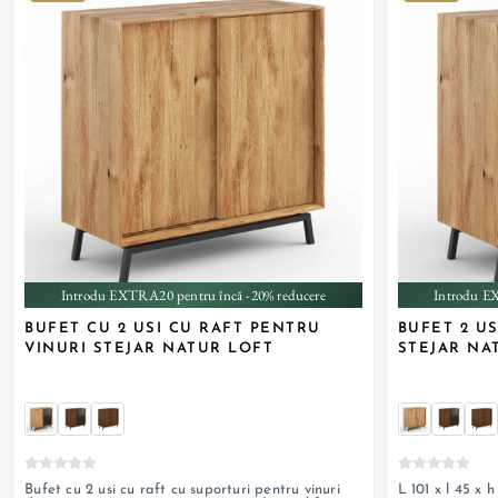
Introdu EXTRA20 pentru încă -20% reducere
Introdu E
BUFET CU 2 USI CU RAFT PENTRU
BUFET 2 U
VINURI STEJAR NATUR LOFT
STEJAR NA
Bufet cu 2 usi cu raft cu suporturi pentru vinuri
L 101 x l 45 x 