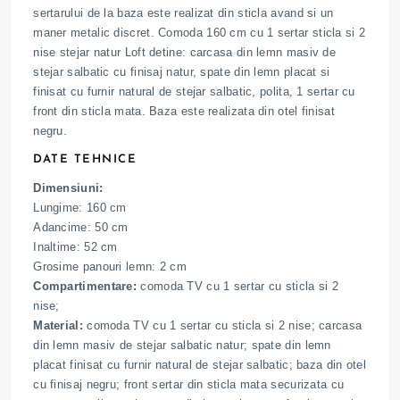
sertarului de la baza este realizat din sticla avand si un
maner metalic discret. Comoda 160 cm cu 1 sertar sticla si 2
nise stejar natur Loft detine: carcasa din lemn masiv de
stejar salbatic cu finisaj natur, spate din lemn placat si
finisat cu furnir natural de stejar salbatic, polita, 1 sertar cu
front din sticla mata. Baza este realizata din otel finisat
negru.
DATE TEHNICE
Dimensiuni:
Lungime: 160 cm
Adancime: 50 cm
Inaltime: 52 cm
Grosime panouri lemn: 2 cm
Compartimentare:
comoda TV cu 1 sertar cu sticla si 2
nise;
Material:
comoda TV cu 1 sertar cu sticla si 2 nise; carcasa
din lemn masiv de stejar salbatic natur; spate din lemn
placat finisat cu furnir natural de stejar salbatic; baza din otel
cu finisaj negru; front sertar din sticla mata securizata cu