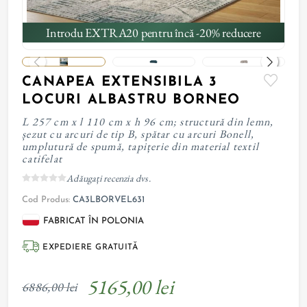
Introdu EXTRA20 pentru încă -20% reducere
CANAPEA EXTENSIBILA 3
LOCURI ALBASTRU BORNEO
L 257 cm x l 110 cm x h 96 cm; structură din lemn,
șezut cu arcuri de tip B, spătar cu arcuri Bonell,
umplutură de spumă, tapițerie din material textil
catifelat
Adăugați recenzia dvs.
Cod Produs:
CA3LBORVEL631
FABRICAT ÎN POLONIA
EXPEDIERE GRATUITĂ
5165,00 lei
6886,00 lei