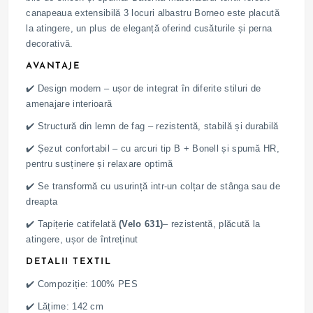
canapeaua extensibilă 3 locuri albastru Borneo este placută
la atingere, un plus de eleganță oferind cusăturile și perna
decorativă.
AVANTAJE
✔️ Design modern – ușor de integrat în diferite stiluri de
amenajare interioară
✔️ Structură din lemn de fag – rezistentă, stabilă și durabilă
✔️ Șezut confortabil – cu arcuri tip B + Bonell și spumă HR,
pentru susținere și relaxare optimă
✔️ Se transformă cu usurință intr-un colțar de stânga sau de
dreapta
✔️ Tapițerie catifelată
(Velo 631)
– rezistentă, plăcută la
atingere, ușor de întreținut
DETALII TEXTIL
✔️ Compoziție: 100% PES
✔️ Lățime: 142 cm