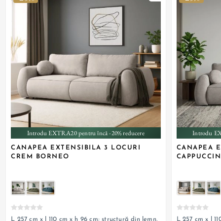
+ 3
Introdu EXTRA20 pentru încă -20% reducere
Introdu E
CANAPEA EXTENSIBILA 3 LOCURI
CANAPEA E
CREM BORNEO
CAPPUCCI
L 257 cm x l 110 cm x h 96 cm; structură din lemn,
L 257 cm x l 11