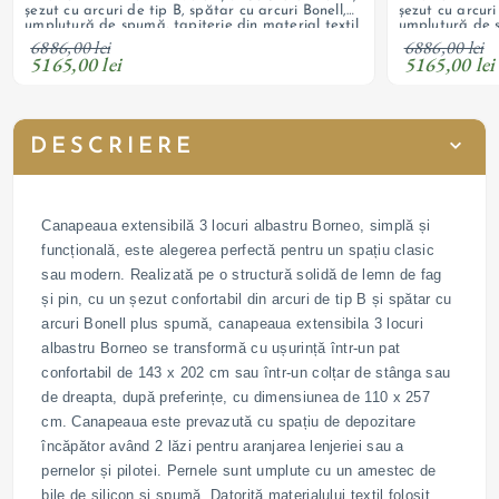
șezut cu arcuri de tip B, spătar cu arcuri Bonell,
șezut cu arcuri
umplutură de spumă, tapițerie din material textil
umplutură de s
catifelat
catifelat
6886,00 lei
6886,00 lei
5165,00 lei
5165,00 lei
DESCRIERE
Canapeaua extensibilă 3 locuri albastru Borneo, simplă și
funcțională, este alegerea perfectă pentru un spațiu clasic
sau modern. Realizată pe o structură solidă de lemn de fag
și pin, cu un șezut confortabil din arcuri de tip B și spătar cu
arcuri Bonell plus spumă, canapeaua extensibila 3 locuri
albastru Borneo se transformă cu ușurință într-un pat
confortabil de 143 x 202 cm sau într-un colțar de stânga sau
de dreapta, după preferințe, cu dimensiunea de 110 x 257
cm. Canapeaua este prevazută cu spațiu de depozitare
încăpător având 2 lăzi pentru aranjarea lenjeriei sau a
pernelor și pilotei. Pernele sunt umplute cu un amestec de
bile de silicon și spumă. Datorită materialului textil folosit