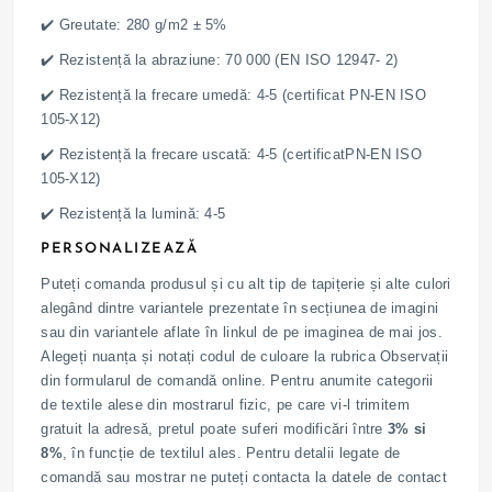
✔️ Greutate: 280 g/m2 ± 5%
✔️ Rezistență la abraziune: 70 000 (EN ISO 12947- 2)
✔️ Rezistență la frecare umedă: 4-5 (certificat PN-EN ISO
105-X12)
✔️ Rezistență la frecare uscată: 4-5 (certificatPN-EN ISO
105-X12)
✔️ Rezistență la lumină: 4-5
PERSONALIZEAZĂ
Puteți comanda produsul și cu alt tip de tapițerie și alte culori
alegând dintre variantele prezentate în secțiunea de imagini
sau din variantele aflate în linkul de pe imaginea de mai jos.
Alegeți nuanța și notați codul de culoare la rubrica Observații
din formularul de comandă online. Pentru anumite categorii
de textile alese din mostrarul fizic, pe care vi-l trimitem
gratuit la adresă, pretul poate suferi modificări între
3% si
8%
, în funcție de textilul ales. Pentru detalii legate de
comandă sau mostrar ne puteți contacta la datele de contact