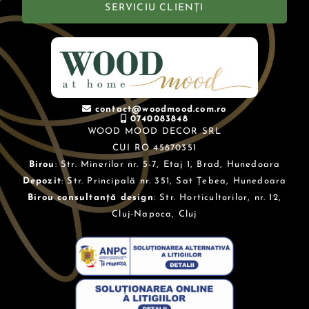
SERVICIU CLIENȚI
contact@woodmood.com.ro
0740083848
WOOD MOOD DECOR SRL
CUI RO 45870351
Birou
: Str. Minerilor nr. 5-7, Etaj 1, Brad, Hunedoara
Depozit
: Str. Principală nr. 351, Sat Țebea, Hunedoara
Birou consultanță design
: Str. Horticultorilor, nr. 12,
Cluj-Napoca, Cluj