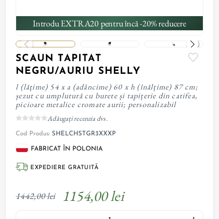
Introdu EXTRA20 pentru încă -20% reducere
SCAUN TAPITAT
NEGRU/AURIU SHELLY
l (lățime) 54 x a (adâncime) 60 x h (înălțime) 87 cm;
șezut cu umplutură cu burete și tapițerie din catifea,
picioare metalice cromate aurii; personalizabil
Adăugați recenzia dvs.
Cod Produs:
SHELCHSTGR3XXXP
FABRICAT ÎN POLONIA
EXPEDIERE GRATUITĂ
1154,00 lei
1442,00 lei