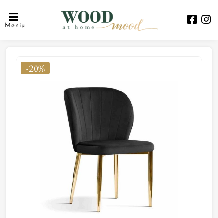
Meniu
-20%