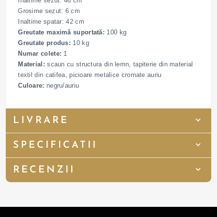
Inaltime sezut: 46 cm
Grosime sezut: 6 cm
Inaltime spatar: 42 cm
Greutate maximă suportată:
100 kg
Greutate produs:
10 kg
Numar colete:
1
Material:
scaun cu structura din lemn, tapiterie din material
textil din catifea, picioare metalice cromate auriu
Culoare:
negru/auriu
LIVRARE
SPECIFICATII
RECENZII