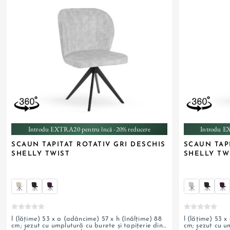
Introdu EXTRA20 pentru încă -20% reducere
Introdu E
SCAUN TAPITAT ROTATIV GRI DESCHIS
SCAUN TAP
SHELLY TWIST
SHELLY TW
l (lățime) 53 x a (adâncime) 57 x h (înălțime) 88
l (lățime) 53 x
cm; șezut cu umplutură cu burete și tapițerie din
cm; șezut cu um