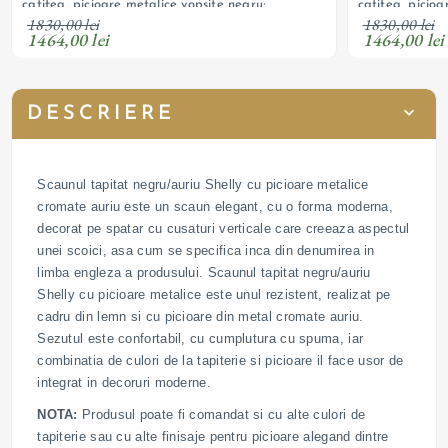
catifea, picioare metalice vopsite negru;
catifea, picioa
personalizabil
personalizabil
1830,00 lei
1830,00 lei
1464,00 lei
1464,00 lei
DESCRIERE
Scaunul tapitat negru/auriu Shelly cu picioare metalice
cromate auriu este un scaun elegant, cu o forma moderna,
decorat pe spatar cu cusaturi verticale care creeaza aspectul
unei scoici, asa cum se specifica inca din denumirea in
limba engleza a produsului. Scaunul tapitat negru/auriu
Shelly cu picioare metalice este unul rezistent, realizat pe
cadru din lemn si cu picioare din metal cromate auriu.
Sezutul este confortabil, cu cumplutura cu spuma, iar
combinatia de culori de la tapiterie si picioare il face usor de
integrat in decoruri moderne.
NOTA:
Produsul poate fi comandat si cu alte culori de
tapiterie sau cu alte finisaje pentru picioare alegand dintre