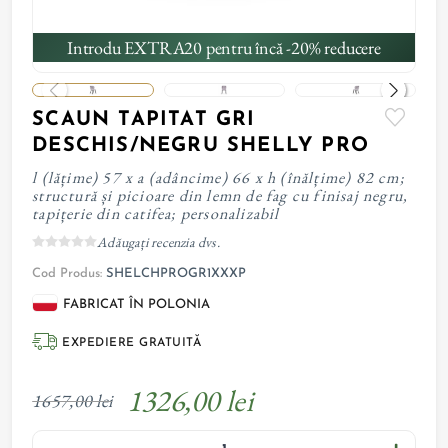
Introdu EXTRA20 pentru încă -20% reducere
SCAUN TAPITAT GRI
DESCHIS/NEGRU SHELLY PRO
l (lățime) 57 x a (adâncime) 66 x h (înălțime) 82 cm;
structură și picioare din lemn de fag cu finisaj negru,
tapițerie din catifea; personalizabil
Adăugați recenzia dvs.
Cod Produs:
SHELCHPROGR1XXXP
FABRICAT ÎN POLONIA
EXPEDIERE GRATUITĂ
1326,00 lei
1657,00 lei