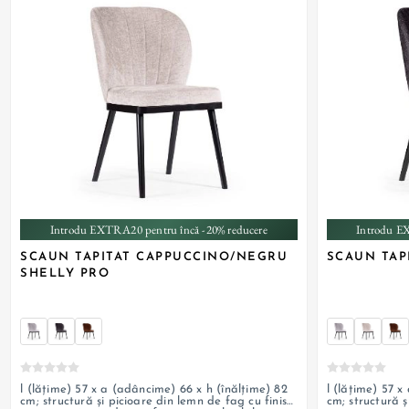
Introdu EXTRA20 pentru încă -20% reducere
Introdu E
SCAUN TAPITAT CAPPUCCINO/NEGRU
SCAUN TAP
SHELLY PRO
l (lățime) 57 x a (adâncime) 66 x h (înălțime) 82
l (lățime) 57 x
cm; structură și picioare din lemn de fag cu finisaj
cm; structură ș