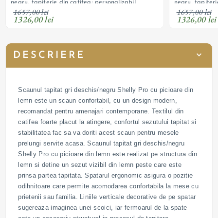
negru, tapițerie din catifea; personalizabil
negru, tapițeri
1657,00 lei
1657,00 lei
1326,00 lei
1326,00 lei
DESCRIERE
Scaunul tapitat gri deschis/negru Shelly Pro cu picioare din
lemn este un scaun confortabil, cu un design modern,
recomandat pentru amenajari contemporane. Textilul din
catifea foarte placut la atingere, confortul sezutului tapitat si
stabilitatea fac sa va doriti acest scaun pentru mesele
prelungi servite acasa. Scaunul tapitat gri deschis/negru
Shelly Pro cu picioare din lemn este realizat pe structura din
lemn si detine un sezut vizibil din lemn peste care este
prinsa partea tapitata. Spatarul ergonomic asigura o pozitie
odihnitoare care permite acomodarea confortabila la mese cu
prietenii sau familia. Liniile verticale decorative de pe spatar
sugereaza imaginea unei scoici, iar fermoarul de la spate