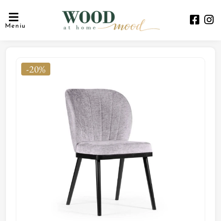
Meniu
-20%