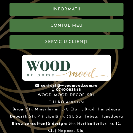
INFORMAȚII
CONTUL MEU
SERVICIU CLIENȚI
contact@woodmood.com.ro
0740083848
WOOD MOOD DECOR SRL
CUI RO 45870351
Birou
: Str. Minerilor nr. 5-7, Etaj 1, Brad, Hunedoara
Depozit
: Str. Principală nr. 351, Sat Țebea, Hunedoara
Birou consultanță design
: Str. Horticultorilor, nr. 12,
Cluj-Napoca, Cluj