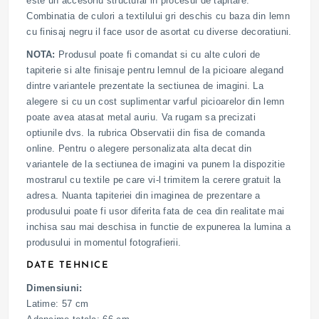
este un accesoriu structural in procesul de tapitare.
Combinatia de culori a textilului gri deschis cu baza din lemn
cu finisaj negru il face usor de asortat cu diverse decoratiuni.
NOTA:
Produsul poate fi comandat si cu alte culori de
tapiterie si alte finisaje pentru lemnul de la picioare alegand
dintre variantele prezentate la sectiunea de imagini. La
alegere si cu un cost suplimentar varful picioarelor din lemn
poate avea atasat metal auriu. Va rugam sa precizati
optiunile dvs. la rubrica Observatii din fisa de comanda
online. Pentru o alegere personalizata alta decat din
variantele de la sectiunea de imagini va punem la dispozitie
mostrarul cu textile pe care vi-l trimitem la cerere gratuit la
adresa. Nuanta tapiteriei din imaginea de prezentare a
produsului poate fi usor diferita fata de cea din realitate mai
inchisa sau mai deschisa in functie de expunerea la lumina a
produsului in momentul fotografierii.
DATE TEHNICE
Dimensiuni:
Latime: 57 cm