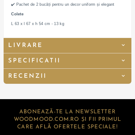
✔️ Pachet de 2 bucăți pentru un decor uniform și elegant
Colete
L 63 x l 67 x h 54 cm - 13 kg
LIVRARE
SPECIFICATII
RECENZII
ABONEAZĂ-TE LA NEWSLETTER
WOODMOOD.COM.RO ȘI FII PRIMUL
CARE AFLĂ OFERTELE SPECIALE!