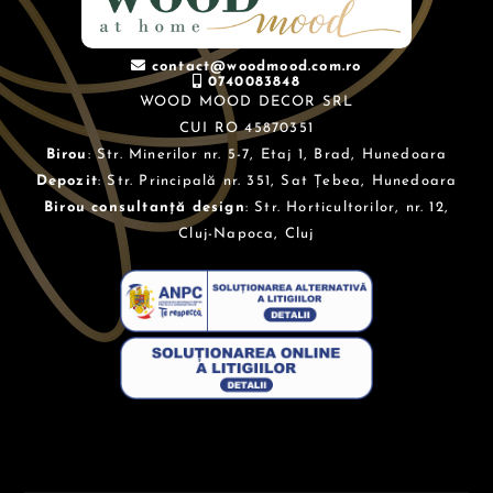
contact@woodmood.com.ro
0740083848
WOOD MOOD DECOR SRL
CUI RO 45870351
Birou
: Str. Minerilor nr. 5-7, Etaj 1, Brad, Hunedoara
Depozit
: Str. Principală nr. 351, Sat Țebea, Hunedoara
Birou consultanță design
: Str. Horticultorilor, nr. 12,
Cluj-Napoca, Cluj