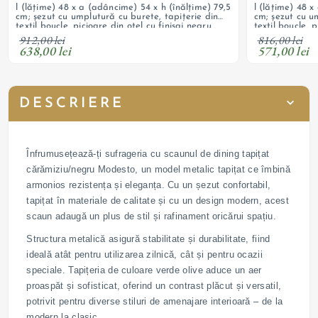
l (lățime) 48 x a (adâncime) 54 x h (înălțime) 79,5
l (lățime) 48 x
cm; șezut cu umplutură cu burete, tapițerie din
cm; șezut cu u
textil boucle, picioare din oțel cu finisaj negru
textil boucle, 
natur
912,00 lei
816,00 lei
638,00 lei
571,00 lei
DESCRIERE
Înfrumusețează-ți sufrageria cu scaunul de dining tapițat
cărămiziu/negru Modesto, un model metalic tapițat ce îmbină
armonios rezistența și eleganța. Cu un șezut confortabil,
tapițat în materiale de calitate și cu un design modern, acest
scaun adaugă un plus de stil și rafinament oricărui spațiu.
Structura metalică asigură stabilitate și durabilitate, fiind
ideală atât pentru utilizarea zilnică, cât și pentru ocazii
speciale. Tapițeria de culoare verde olive aduce un aer
proaspăt și sofisticat, oferind un contrast plăcut și versatil,
potrivit pentru diverse stiluri de amenajare interioară – de la
modern la clasic.