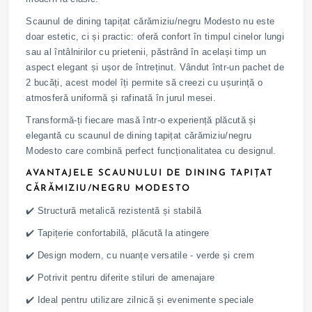
Scaunul de dining tapițat cărămiziu/negru Modesto nu este
doar estetic, ci și practic: oferă confort în timpul cinelor lungi
sau al întâlnirilor cu prietenii, păstrând în același timp un
aspect elegant și ușor de întreținut. Vândut într-un pachet de
2 bucăți, acest model îți permite să creezi cu ușurință o
atmosferă uniformă și rafinată în jurul mesei.
Transformă-ți fiecare masă într-o experiență plăcută și
elegantă cu scaunul de dining tapițat cărămiziu/negru
Modesto care combină perfect funcționalitatea cu designul.
AVANTAJELE SCAUNULUI DE DINING TAPIȚAT
CĂRĂMIZIU/NEGRU MODESTO
✔️ Structură metalică rezistentă și stabilă
✔️ Tapițerie confortabilă, plăcută la atingere
✔️ Design modern, cu nuanțe versatile - verde și crem
✔️ Potrivit pentru diferite stiluri de amenajare
✔️ Ideal pentru utilizare zilnică și evenimente speciale