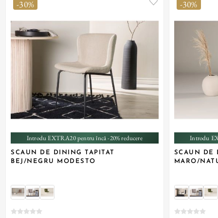
-30%
-30%
+ 1
Introdu EXTRA20 pentru încă -20% reducere
Introdu E
SCAUN DE DINING TAPITAT
SCAUN DE 
BEJ/NEGRU MODESTO
MARO/NAT