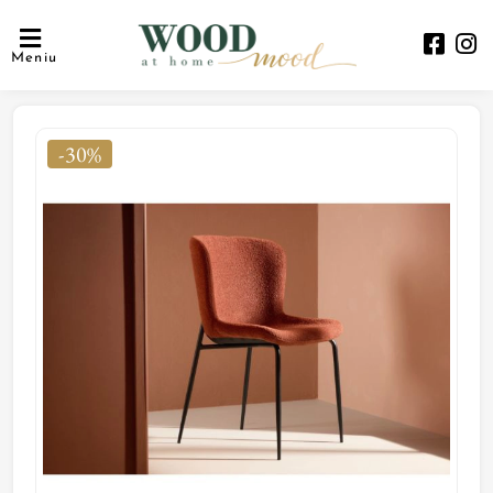
Meniu
-30%