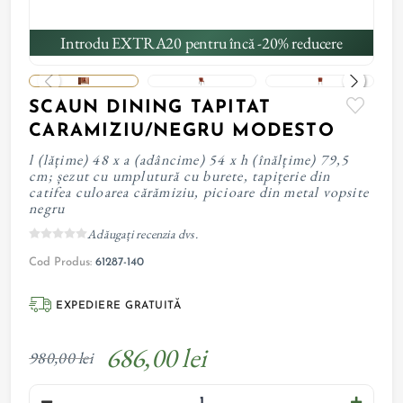
Introdu EXTRA20 pentru încă -20% reducere
SCAUN DINING TAPITAT
CARAMIZIU/NEGRU MODESTO
l (lățime) 48 x a (adâncime) 54 x h (înălțime) 79,5
cm; șezut cu umplutură cu burete, tapițerie din
catifea culoarea cărămiziu, picioare din metal vopsite
negru
Adăugați recenzia dvs.
Cod Produs:
61287-140
EXPEDIERE GRATUITĂ
686,00 lei
980,00 lei